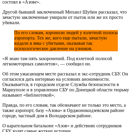
состоял в «Азове».
Другой бывший заключенный Михаил Шубин рассказал, что
зачастую заключенные умирали от пыток или же их просто
убивали.
По его словам, хоронили людей у взлетной полосы
аэропорта. Тех же, кого еще пытали, зачастую
кидали в ямы с убитыми, оказывая так
психологическое давление на узников.
«Я знаю там пять захоронений. Под взлетной полосой
легкомоторных самолетов», — сообщил он.
Об этом ужасающем месте рассказал и экс-сотрудник СБУ. Он
согласился дать интервью на условиях анонимности.
Оказывается, в городском отделе Службы безопасности в
Мариуполе и в управлении СБУ по Донецкой области тюрьму
называют «библиотекой».
Правда, по его словам, так обозначают не только это место, а
также аэропорт, базу «Азова» в Орджоникидзевском районе
городе, частный дом в Володарском районе.
О карательном батальоне «Азов» и действиях сотрудников
СБУ ходят самые жуткие истории.