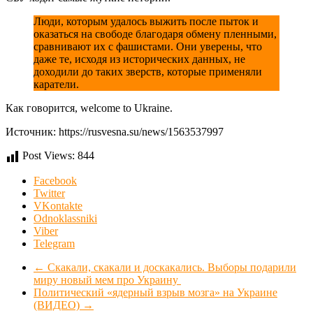
Люди, которым удалось выжить после пыток и
оказаться на свободе благодаря обмену пленными,
сравнивают их с фашистами. Они уверены, что
даже те, исходя из исторических данных, не
доходили до таких зверств, которые применяли
каратели.
Как говорится, welcome to Ukraine.
Источник: https://rusvesna.su/news/1563537997
Post Views:
844
Facebook
Twitter
VKontakte
Odnoklassniki
Viber
Telegram
←
Скакали, скакали и доскакались. Выборы подарили
миру новый мем про Украину
Политический «ядерный взрыв мозга» на Украине
(ВИДЕО)
→