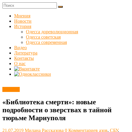
Skip
to
Куликовец
content
Мнения
Новости
Сайт
История
одесского
Одесса дореволюционная
сопротивления
Одесса советская
Одесса современная
Видео
Литература
Контакты
О нас
Новости
«Библиотека смерти»: новые
подробности о зверствах в тайной
тюрьме Мариуполя
21.07.2019
Милана Рассказова
0 Комментариев
азов
,
СБУ
,