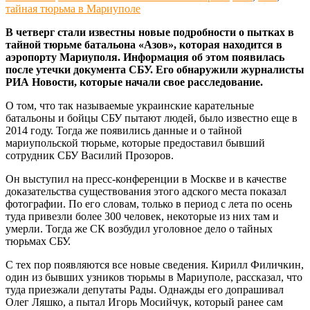
тайная тюрьма в Мариуполе
В четверг стали известны новые подробности о пытках в
тайной тюрьме батальона «Азов», которая находится в
аэропорту Мариуполя. Информация об этом появилась
после утечки документа СБУ. Его обнаружили журналисты
РИА Новости, которые начали свое расследование.
О том, что так называемые украинские карательные
батальоны и бойцы СБУ пытают людей, было известно еще в
2014 году. Тогда же появились данные и о тайной
мариупольской тюрьме, которые предоставил бывший
сотрудник СБУ Василий Прозоров.
Он выступил на пресс-конференции в Москве и в качестве
доказательства существования этого адского места показал
фотографии. По его словам, только в период с лета по осень
туда привезли более 300 человек, некоторые из них там и
умерли. Тогда же СК возбудил уголовное дело о тайных
тюрьмах СБУ.
С тех пор появляются все новые сведения. Кирилл Филичкин,
один из бывших узников тюрьмы в Мариуполе, рассказал, что
туда приезжали депутаты Рады. Однажды его допрашивал
Олег Ляшко, а пытал Игорь Мосийчук, который ранее сам