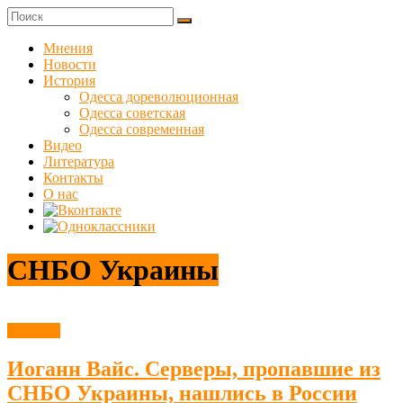
Skip
to
Куликовец
content
Мнения
Новости
Сайт
История
одесского
Одесса дореволюционная
сопротивления
Одесса советская
Одесса современная
Видео
Литература
Контакты
О нас
СНБО Украины
Новости
Иоганн Вайс. Серверы, пропавшие из
СНБО Украины, нашлись в России