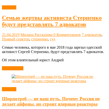
Новости
Семью жертвы активиста Стерненко
будут представлять 7 адвокатов
21.04.2019
Милана Рассказова
0 Комментариев
7 адвокатов
,
Правый серктор
,
стерненко
,
суд
Семью человека, которого в мае 2018 года зарезал одесский
активист Сергей Стерненко, будут представлять 7 адвокатов.
Об этом влиятельный юрист Андрей
Читать далее
Новости
Ширпотреб — не наш путь. Почему Россия не
делает айфоны, но строит ядерные реакторы