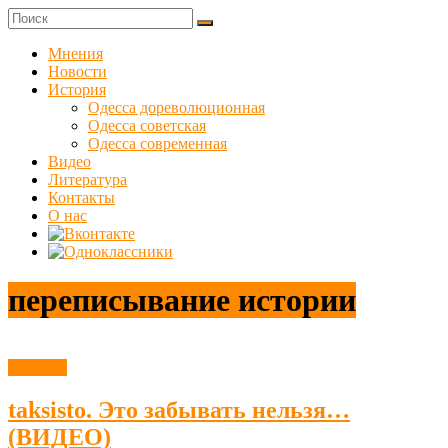
Skip
to
Куликовец
content
Мнения
Новости
Сайт
История
одесского
Одесса дореволюционная
сопротивления
Одесса советская
Одесса современная
Видео
Литература
Контакты
О нас
переписывание истории
Новости
taksisto. Это забывать нельзя…
(ВИДЕО)