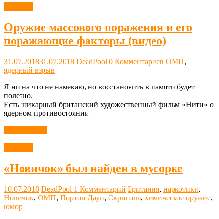
Новости
Оружие массового поражения и его
поражающие факторы (видео)
31.07.2018
31.07.2018
DeadPool
0 Комментариев
ОМП
,
ядерный взрыв
Я ни на что не намекаю, но восстановить в памяти будет
полезно.
Есть шикарный британский художественный фильм «Нити» о
ядерном противостоянии
Читать далее
Новости
«Новичок» был найден в мусорке
10.07.2018
DeadPool
1 Комментарий
Британия
,
наркотики
,
Новичок
,
ОМП
,
Портон Даун
,
Скрипаль
,
химическое оружие
,
юмор