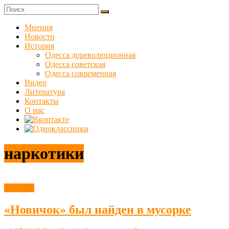
Skip
to
Куликовец
content
Мнения
Новости
Сайт
История
одесского
Одесса дореволюционная
сопротивления
Одесса советская
Одесса современная
Видео
Литература
Контакты
О нас
наркотики
Новости
«Новичок» был найден в мусорке