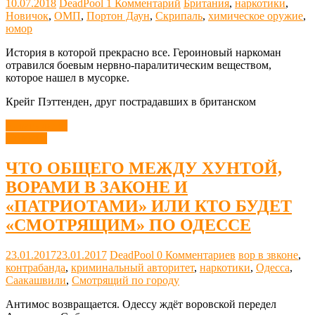
10.07.2018
DeadPool
1 Комментарий
Британия
,
наркотики
,
Новичок
,
ОМП
,
Портон Даун
,
Скрипаль
,
химическое оружие
,
юмор
История в которой прекрасно все. Героиновый наркоман
отравился боевым нервно-паралитическим веществом,
которое нашел в мусорке.
Крейг Пэттенден, друг пострадавших в британском
Читать далее
Новости
ЧТО ОБЩЕГО МЕЖДУ ХУНТОЙ,
ВОРАМИ В ЗАКОНЕ И
«ПАТРИОТАМИ» ИЛИ КТО БУДЕТ
«СМОТРЯЩИМ» ПО ОДЕССЕ
23.01.2017
23.01.2017
DeadPool
0 Комментариев
вор в звконе
,
контрабанда
,
криминальный авторитет
,
наркотики
,
Одесса
,
Саакашвили
,
Смотрящий по городу
Антимос возвращается. Одессу ждёт воровской передел