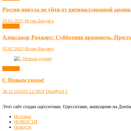
России никуда не уйти от пятимиллионной армии
20.02.2025
Игорь Бродяга
Новости
Александр Роджерс: Субботняя проповедь. Прест
02.02.2025
Игорь Бродяга
Новости
С Новым годом!
30.12.2024
31.12.2024
DeadPool
1
Этот сайт создан одесситами. Одесситами, живущими на Донба
История
НОВОСТИ
Новости