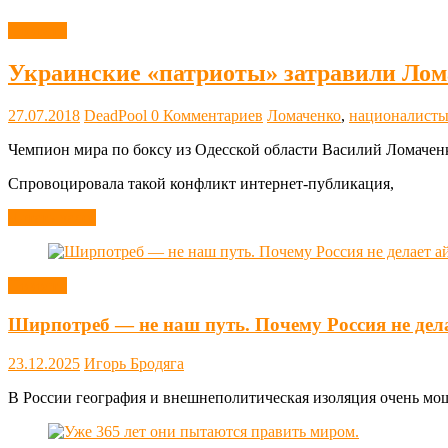
Новости
Украинские «патриоты» затравили Лом
27.07.2018
DeadPool
0 Комментариев
Ломаченко
,
националист
Чемпион мира по боксу из Одесской области Василий Ломачен
Спровоцировала такой конфликт интернет-публикация,
Читать далее
Новости
Ширпотреб — не наш путь. Почему Россия не дел
23.12.2025
Игорь Бродяга
В России география и внешнеполитическая изоляция очень мощн