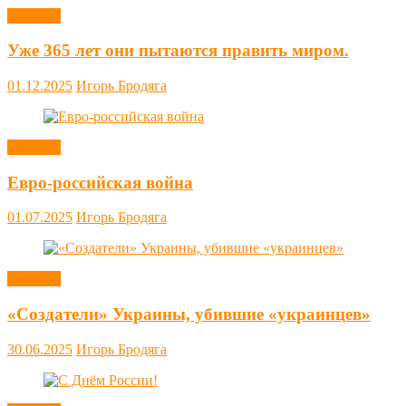
Новости
Уже 365 лет они пытаются править миром.
01.12.2025
Игорь Бродяга
Новости
Евро-российская война
01.07.2025
Игорь Бродяга
Новости
«Создатели» Украины, убившие «украинцев»
30.06.2025
Игорь Бродяга