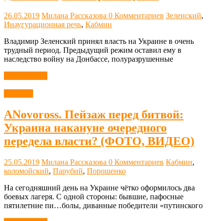
26.05.2019
Милана Рассказова
0 Комментариев
Зеленский
,
Инаугурационная речь
,
Кабмин
Владимир Зеленский принял власть на Украине в очень
трудный период. Предыдущий режим оставил ему в
наследство войну на Донбассе, полуразрушенные
Читать далее
Новости
ANovoross. Пейзаж перед битвой:
Украина накануне очередного
передела власти? (ФОТО, ВИДЕО)
25.05.2019
Милана Рассказова
0 Комментариев
Кабмин
,
коломойский
,
Парубий
,
Порошенко
На сегодняшний день на Украине чётко оформилось два
боевых лагеря. С одной стороны: бывшие, пафосные
пятилетние пи…болы, диванные победители «путинского