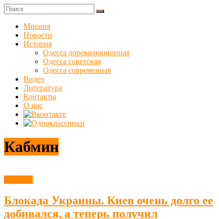
Skip
to
Куликовец
content
Мнения
Новости
Сайт
История
одесского
Одесса дореволюционная
сопротивления
Одесса советская
Одесса современная
Видео
Литература
Контакты
О нас
Кабмин
Новости
Блокада Украины. Киев очень долго ее
добивался, а теперь получил