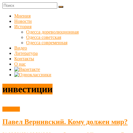
Skip
to
Куликовец
content
Мнения
Новости
Сайт
История
одесского
Одесса дореволюционная
сопротивления
Одесса советская
Одесса современная
Видео
Литература
Контакты
О нас
инвестиции
Новости
Павел Вернивский. Кому должен мир?