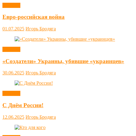
Новости
Евро-российская война
01.07.2025
Игорь Бродяга
Новости
«Создатели» Украины, убившие «украинцев»
30.06.2025
Игорь Бродяга
Новости
С Днём России!
12.06.2025
Игорь Бродяга