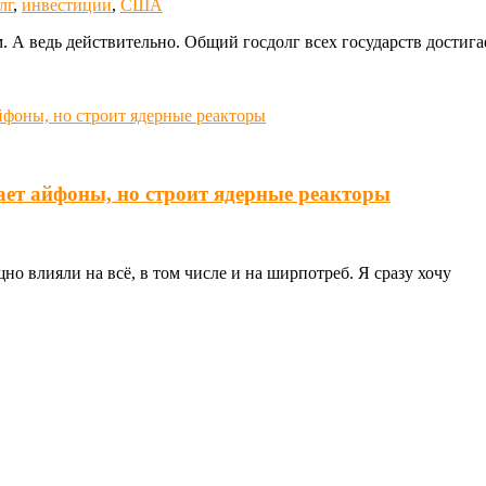
лг
,
инвестиции
,
США
. А ведь действительно. Общий госдолг всех государств достига
ает айфоны, но строит ядерные реакторы
о влияли на всё, в том числе и на ширпотреб. Я сразу хочу