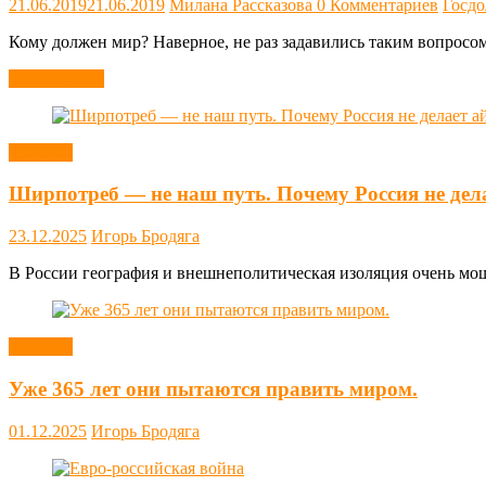
21.06.2019
21.06.2019
Милана Рассказова
0 Комментариев
Госдо
Кому должен мир? Наверное, не раз задавились таким вопросом
Читать далее
Новости
Ширпотреб — не наш путь. Почему Россия не дел
23.12.2025
Игорь Бродяга
В России география и внешнеполитическая изоляция очень мощн
Новости
Уже 365 лет они пытаются править миром.
01.12.2025
Игорь Бродяга