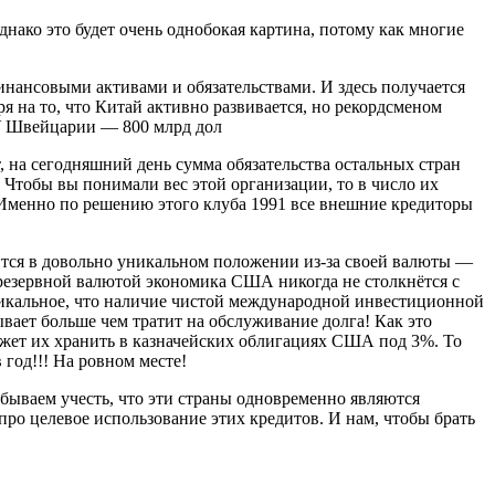
днако это будет очень однобокая картина, потому как многие
нансовыми активами и обязательствами. И здесь получается
я на то, что Китай активно развивается, но рекордсменом
. У Швейцарии — 800 млрд дол
, на сегодняшний день сумма обязательства остальных стран
! Чтобы вы понимали вес этой организации, то в число их
Именно по решению этого клуба 1991 все внешние кредиторы
ся в довольно уникальном положении из-за своей валюты —
 резервной валютой экономика США никогда не столкнётся с
уникальное, что наличие чистой международной инвестиционной
ает больше чем тратит на обслуживание долга! Как это
ожет их хранить в казначейских облигациях США под 3%. То
 год!!! На ровном месте!
абываем учесть, что эти страны одновременно являются
про целевое использование этих кредитов. И нам, чтобы брать