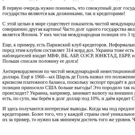
В первую очередь нужно понимать, что совокупный долг государ
государства являются как должниками, так и кредиторами!
С этой целью в мире существует показатель чистой междунар
совершенно другая картина! Часто долг одного государства явл
является Япония. У них чистая международная позиция это 3 т
Еще, к примеру, есть Парижский клуб кредиторов. Неформальная
перед этим клубом составляет 314 млрд дол. Украина тоже есть
наблюдателей входят МВФ, ВБ, АБР, ОЭСР, ЮНКТАД, ЕБРР, но 
Польши списали половину ее долга!
Антирекордсменом по чистой международной инвестиционной 
доллара. Ещё в 1960—ых Шарль де Голль назвал это положение
кризисом платежного баланса, поскольку экспорт продаёт в д
позиции приносило США больше выгоды! Это породило так назы
происходит? Украина, например, занимает валюту на внешних 
есть, по сути, мы берём в долг доллар под 10%, и даём креди
И здесь получаются интересные выводы. Когда мы под предлого
кредиторами. Более того, что у каждой страны своё уникально
их за пример, то нужно как минимум достичь того же уровня. Ч