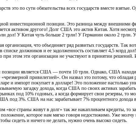
ств это по сути обязательства всех государств вместе взятые. О
одной инвестиционной позиции. Это разница между внешними фи
яется активом другого! Долг США это актив Китая. Хотя несмотр
рлн дол! У Китая чуть больше 2 трлн! У Германии около 2 трлн
 организация, что объединяет ряд развитых государств. Так вот
 в списке должников и ее задолженность составляет 4,5 млрд дол
при этом эти организации не участвуют в принятии решений. 
позиции является США — почти 10 трлн. Однако, США находит
 «чрезмерной привилегией». Он назвал это потому, что обладая
олларе и импорт покупает в долларе! Это положение настолько 
ваемую загадку дохода, когда США по своих активах зарабатыв
рынках под 10% годовых, а когда формирует свои резервы, то м
т США под 3%. США на нас зарабатывает 7% процентного дохода в
м «все страны живут в долг» так же накапливаем кредиты, то з
е положение, которое нам мягко говоря недостижимо. Уже молчу 
тобы сидеть и ничего не делать, нужно очень высоко сидеть.