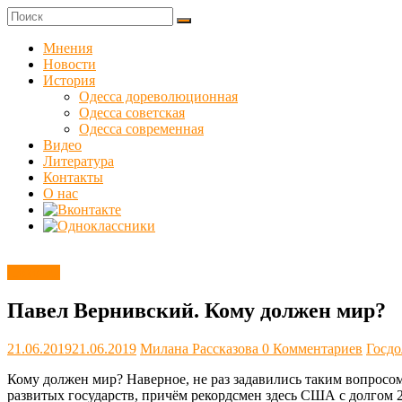
Skip
to
Куликовец
content
Мнения
Новости
Сайт
История
одесского
Одесса дореволюционная
сопротивления
Одесса советская
Одесса современная
Видео
Литература
Контакты
О нас
Новости
Павел Вернивский. Кому должен мир?
21.06.2019
21.06.2019
Милана Рассказова
0 Комментариев
Госдо
Кому должен мир? Наверное, не раз задавились таким вопросом
развитых государств, причём рекордсмен здесь США с долгом 2