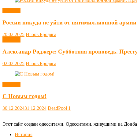
Новости
России никуда не уйти от пятимиллионной армии
20.02.2025
Игорь Бродяга
Новости
Александр Роджерс: Субботняя проповедь. Прест
02.02.2025
Игорь Бродяга
Новости
С Новым годом!
30.12.2024
31.12.2024
DeadPool
1
Этот сайт создан одесситами. Одесситами, живущими на Донба
История