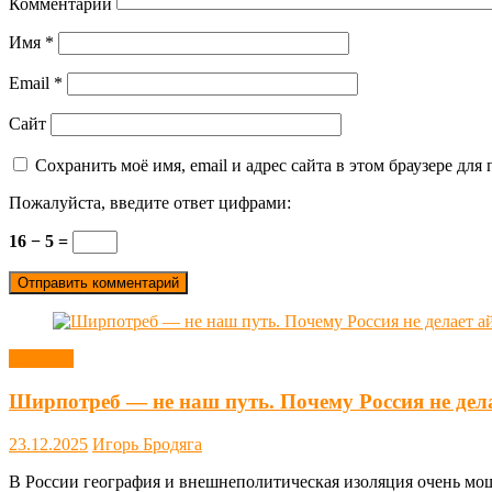
Комментарий
Имя
*
Email
*
Сайт
Сохранить моё имя, email и адрес сайта в этом браузере д
Пожалуйста, введите ответ цифрами:
16 − 5 =
Новости
Ширпотреб — не наш путь. Почему Россия не дел
23.12.2025
Игорь Бродяга
В России география и внешнеполитическая изоляция очень мощн