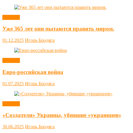
Новости
Уже 365 лет они пытаются править миром.
01.12.2025
Игорь Бродяга
Новости
Евро-российская война
01.07.2025
Игорь Бродяга
Новости
«Создатели» Украины, убившие «украинцев»
30.06.2025
Игорь Бродяга