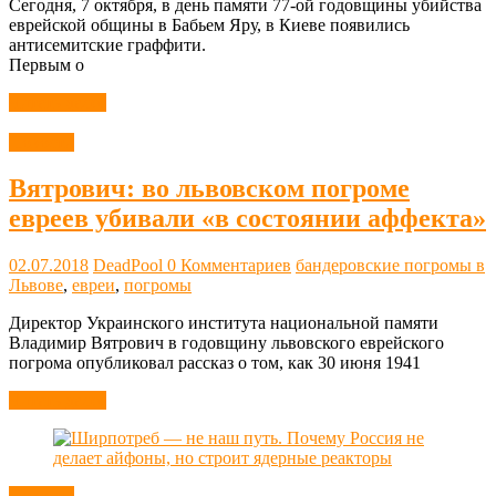
Сегодня, 7 октября, в день памяти 77-ой годовщины убийства
еврейской общины в Бабьем Яру, в Киеве появились
антисемитские граффити.
Первым о
Читать далее
Новости
Вятрович: во львовском погроме
евреев убивали «в состоянии аффекта»
02.07.2018
DeadPool
0 Комментариев
бандеровские погромы в
Львове
,
евреи
,
погромы
Директор Украинского института национальной памяти
Владимир Вятрович в годовщину львовского еврейского
погрома опубликовал рассказ о том, как 30 июня 1941
Читать далее
Новости