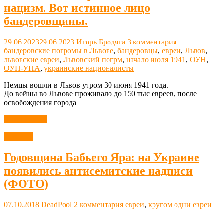
нацизм. Вот истинное лицо
бандеровщины.
29.06.2023
29.06.2023
Игорь Бродяга
3 комментария
бандеровские погромы в Львове
,
бандеровцы
,
евреи
,
Львов
,
львовские евреи
,
Львовский погрм
,
начало июля 1941
,
ОУН
,
ОУН-УПА
,
украинские националисты
Немцы вошли в Львов утром 30 июня 1941 года.
До войны во Львове проживало до 150 тыс евреев, после
освобождения города
Читать далее
Новости
Годовщина Бабьего Яра: на Украине
появились антисемитские надписи
(ФОТО)
07.10.2018
DeadPool
2 комментария
евреи
,
кругом одни евреи