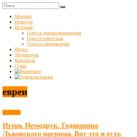
Skip
to
Куликовец
content
Мнения
Новости
Сайт
История
одесского
Одесса дореволюционная
сопротивления
Одесса советская
Одесса современная
Видео
Литература
Контакты
О нас
евреи
Новости
Игорь Немодрук. Годовщина
Львовского погрома. Вот это и есть