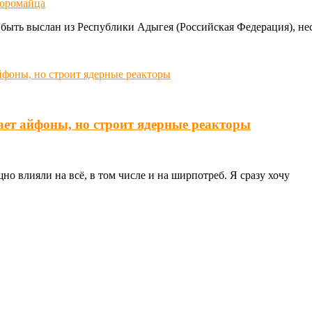
торомайца
ть выслан из Республики Адыгея (Российская Федерация), несм
ает айфоны, но строит ядерные реакторы
о влияли на всё, в том числе и на ширпотреб. Я сразу хочу