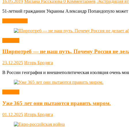
16.05.2019
Милана Рассказова
0 Комментариев
Экстридиция в
51-летний гражданин Украины Александр Попандопуло может бы
Читать далее
Новости
Ширпотреб — не наш путь. Почему Россия не дел
23.12.2025
Игорь Бродяга
В России география и внешнеполитическая изоляция очень мощн
Новости
Уже 365 лет они пытаются править миром.
01.12.2025
Игорь Бродяга