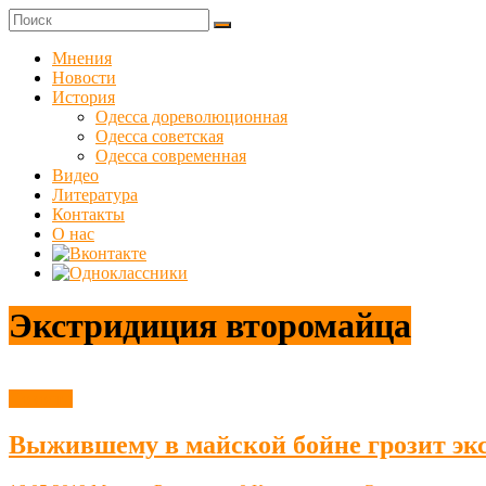
Skip
to
Куликовец
content
Мнения
Новости
Сайт
История
одесского
Одесса дореволюционная
сопротивления
Одесса советская
Одесса современная
Видео
Литература
Контакты
О нас
Экстридиция второмайца
Новости
Выжившему в майской бойне грозит эк