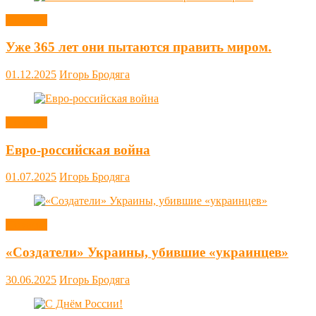
Новости
Уже 365 лет они пытаются править миром.
01.12.2025
Игорь Бродяга
Новости
Евро-российская война
01.07.2025
Игорь Бродяга
Новости
«Создатели» Украины, убившие «украинцев»
30.06.2025
Игорь Бродяга