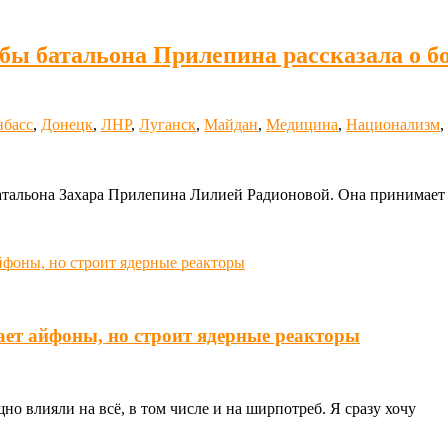
жбы батальона Прилепина рассказала о б
нбасс
,
Донецк
,
ЛНР
,
Луганск
,
Майдан
,
Медицина
,
Национализм
,
тальона Захара Прилепина Лилией Радионовой. Она принимает у
ает айфоны, но строит ядерные реакторы
о влияли на всё, в том числе и на ширпотреб. Я сразу хочу