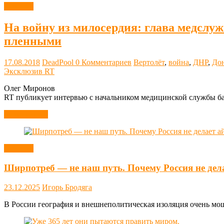
Новости
На войну из милосердия: глава медслу
пленными
17.08.2018
DeadPool
0 Комментариев
Вертолёт
,
война
,
ДНР
,
До
Эксклюзив RT
Олег Миронов
RT публикует интервью с начальником медицинской службы ба
Читать далее
Новости
Ширпотреб — не наш путь. Почему Россия не дел
23.12.2025
Игорь Бродяга
В России география и внешнеполитическая изоляция очень мощн