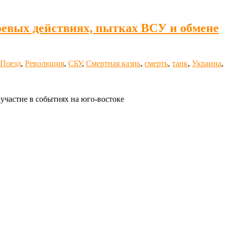
оевых действиях, пытках ВСУ и обмене
Поезд
,
Революция
,
СБУ
,
Смертная казнь
,
смерть
,
танк
,
Украина
,
частие в событиях на юго-востоке