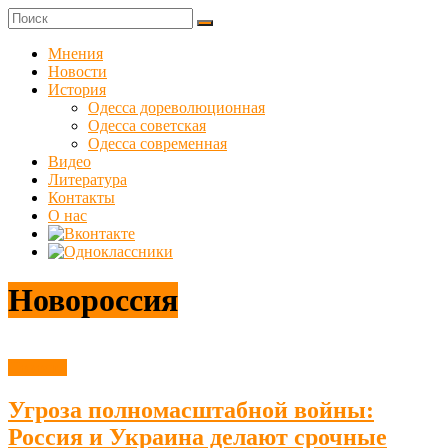
Skip
to
Куликовец
content
Мнения
Новости
Сайт
История
одесского
Одесса дореволюционная
сопротивления
Одесса советская
Одесса современная
Видео
Литература
Контакты
О нас
Новороссия
Новости
Угроза полномасштабной войны:
Россия и Украина делают срочные