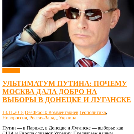
Новости
УЛЬТИМАТУМ ПУТИНА: ПОЧЕМУ
МОСКВА ДАЛА ДОБРО НА
ВЫБОРЫ В ДОНЕЦКЕ И ЛУГАНСКЕ
13.11.2018
DeadPool
0 Комментариев
Геополитика
,
Новороссия
,
Россия-Запад
,
Украина
Путин — в Париже, в Донецке и Луганске — выборы: как
США и Европа сливают Украину. Предлагаем нашим