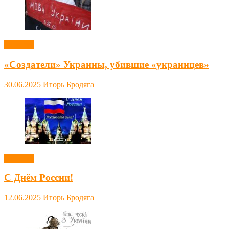
Новости
«Создатели» Украины, убившие «украинцев»
30.06.2025
Игорь Бродяга
Новости
С Днём России!
12.06.2025
Игорь Бродяга