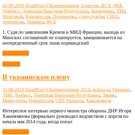
03.09.2018
DeadPool
0 Комментариев
Ахметов
,
ВСУ
,
ДНР
,
Донбасс
,
Донецкая Народная Республика
,
Захарченко
,
ЛНР
,
Мозговой
,
Новороссия
,
Порошенко
,
спецслужбы
,
США
,
терроризм
,
Украина
,
ФСБ
1. Судя по заявлениям Кремля и МИД Франции, выхода из
Минских соглашений не планируется, замораживается на
неопределенный срок лишь нормандский
Читать далее
Новости
В украинском плену
31.08.2018
DeadPool
0 Комментариев
2014
,
война на Украине
,
ДНР
,
Донбасс
,
Донецкая Народная Республика
,
Ляшко
,
Мариуполь
,
Новороссия
,
СБУ
,
Украина
,
Хакимзянов
Интересное интервью первого министра обороны ДНР Игоря
Хакимзянова (формально руководил ведомством с апреля по
начала мая 2014 года, когда попал
Читать далее