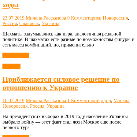
ходы
23.07.2019
Милана Рассказова
0 Комментариев
Новороссия
,
Россия
,
Славянск
,
Украина
Шахматы задумывались как игра, аналогичная реальной
политике. В шахматах есть разные по возможностям фигуры и
есть масса комбинаций, но, применительно
Читать далее
Новости
Приближается силовое решение по
отношению к Украине
16.07.2019
Милана Рассказова
1 Комментарий
лднр
,
Москва
,
Новороссия
,
Россия
,
Украина
На президентских выборах в 2019 году население Украины
выбрало войну — этот факт стал ясен Москве еще после
первого тура