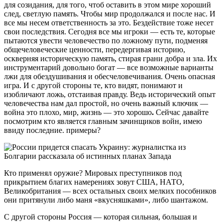
для созидания, для того, чтоб оставить в этом мире хороший
след, светлую память. Чтобы мир продолжался и после нас. И
все мы несем ответственность за это. Бездействие тоже несет
свои последствия. Сегодня все мы игроки — есть те, которые
пытаются увести человечество по ложному пути, подменяя
общечеловеческие ценности, передергивая историю,
оскверняя историческую память, стирая грани добра и зла. Их
инструментарий довольно богат — все возможные варианты
лжи для обездушивания и обесчеловечивания. Очень опасная
игра. И с другой стороны те, кто видят, понимают и
изобличают ложь, отстаивая правду. Ведь исторический опыт
человечества нам дал простой, но очень важный ключик —
война это плохо, мир, жизнь — это хорошо
.
Сейчас давайте
посмотрим кто является главным зачинщиков войн, имею
ввиду последние. примеры?
Кто применял оружие? Мировых преступников под
прикрытием благих намерениях зовут США, НАТО,
Великобритания — всех остальных своих мелких пособников
они притянули либо маня «вкусняшками», либо шантажом.
С другой стороны Россия — которая сильная, большая и