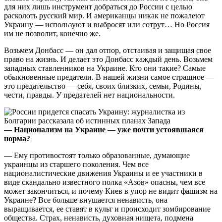
для них лишь инструмент добраться до России с целью
расколоть русский мир. И американцы никак не пожалеют
Украину — используют и выбросят или сотрут… Но Россия
им не позволит, конечно же.
Возьмем Донбасс — он дал отпор, отстаивая и защищая свое
право на жизнь. И делает это Донбасс каждый день. Возьмем
западных ставленников на Украине. Кто они такие? Самые
обыкновенные предатели. В нашей жизни самое страшное —
это предательство — себя, своих близких, семьи, Родины,
чести, правды. У предателей нет национальности.
— Национализм на Украине — уже почти устоявшаяся
норма?
— Ему противостоят только образованные, думающие
украинцы из старшего поколения. Чем все
националистические движения Украины и ее участники в
виде скандально известного полка «Азов» опасны, чем все
может закончиться, и почему Киев в упор не видит фашизм на
Украине? Все больше внушается ненависть, она
выращивается, ее ставят в культ и происходит зомбирование
общества. Страх, ненависть, духовная нищета, подмена