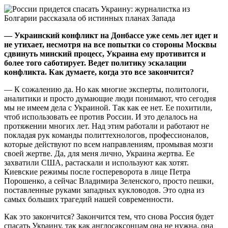
— Украинский конфликт на Донбассе уже семь лет идет и
не утихает, несмотря на все попытки со стороны Москвы
сдвинуть минский процесс, Украина ему противится и
более того саботирует. Ведет политику эскалации
конфликта. Как думаете, когда это все закончится?
— К сожалению да. Но как многие эксперты, политологи,
аналитики и просто думающие люди понимают, что сегодня
мы не имеем дела с Украиной. Так как ее нет. Ее похитили,
чтоб использовать ее против России. И это делалось на
протяжении многих лет. Над этим работали и работают не
покладая рук команды политтехнологов, профессионалов,
которые действуют по всем направлениям, промывая мозги
своей жертве. Да, для меня лично, Украина жертва. Ее
захватили США, растаскали и используют как хотят.
Киевские режимы после госпереворота в лице Петра
Порошенко, а сейчас Владимира Зеленского, просто пешки,
поставленные руками западных кукловодов. Это одна из
самых больших трагедий нашей современности.
Как это закончится? Закончится тем, что снова Россия будет
спасать Украину, так как англосаксонцам она не нужна, она