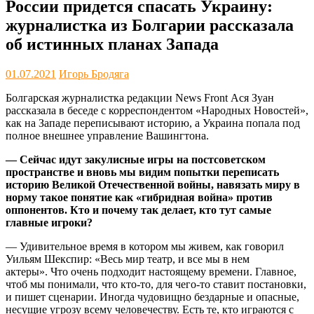
России придется спасать Украину:
журналистка из Болгарии рассказала
об истинных планах Запада
01.07.2021
Игорь Бродяга
Болгарская журналистка редакции News Front Ася Зуан
рассказала в беседе с корреспондентом «Народных Новостей»,
как на Западе переписывают историю, а Украина попала под
полное внешнее управление Вашингтона.
— Сейчас идут закулисные игры на постсоветском
пространстве и вновь мы видим попытки переписать
историю Великой Отечественной войны, навязать миру в
норму такое понятие как «гибридная война» против
оппонентов. Кто и почему так делает, кто тут самые
главные игроки?
— Удивительное время в котором мы живем, как говорил
Уильям Шекспир: «Весь мир театр, и все мы в нем
актеры». Что очень подходит настоящему времени. Главное,
чтоб мы понимали, что кто-то, для чего-то ставит постановки,
и пишет сценарии. Иногда чудовищно бездарные и опасные,
несущие угрозу всему человечеству. Есть те, кто играются с