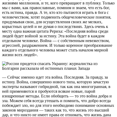
жизнями миллионов, и те, кого превращают в публику. Только
мы с вами, как православные, помним и знаем, что есть бог,
есть истина, правда. А те, кто кто пытаются играть в бога с
человечеством, хотят подменить общечеловеческие понятия,
придумывая свои, для осуществления своих же мелких,
корыстных целей и не думая о последствиях. Здесь очень к
месту одна важная цитата Рериха: «Последняя война среди
людей будет войной за истину. Эта война будет в каждом
отдельном человеке. Война — с собственным невежеством,
агрессией, раздражением. И только коренное преобразование
каждого отдельного человека может стать началом мирной
жизни всех людей».
— Сейчас именно идет эта война. Последняя. За правду, за
истину. Война, совершенно нового типа, которую зачастую
эксперты называют гибридной, так как она многогранная, в
ней применяются и пробуются всякие новые, парой
изощренные методы. Если обобщить — то это война добра и
зла. Можем себя всегда утешать и помнить, что добро всегда
побеждает зло, но для этого необходимо понимание основных
законов мироздания — таких как то, что жизнь это высший
дар, и что никто не имеет права ее отнимать, что жизнь дана