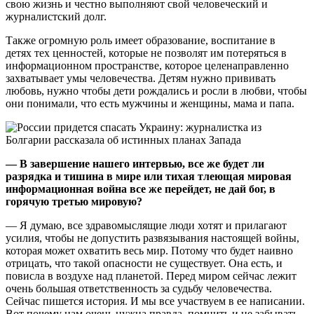
свою жизнь и честно выполняют свой человеческий и
журналистский долг.
Также огромную роль имеет образование, воспитание в
детях тех ценностей, которые не позволят им потеряться в
информационном пространстве, которое целенаправленно
захватывает умы человечества. Детям нужно прививать
любовь, нужно чтобы дети рождались и росли в любви, чтобы
они понимали, что есть мужчины и женщины, мама и папа.
— В завершение нашего интервью, все же будет ли
разрядка и тишина в мире или тихая тлеющая мировая
информационная война все же перейдет, не дай бог, в
горячую третью мировую?
— Я думаю, все здравомыслящие люди хотят и прилагают
усилия, чтобы не допустить развязывания настоящей войны,
которая может охватить весь мир. Потому что будет наивно
отрицать, что такой опасности не существует. Она есть, и
повисла в воздухе над планетой. Перед миром сейчас лежит
очень большая ответственность за судьбу человечества.
Сейчас пишется история. И мы все участвуем в ее написании.
Вот почему нам очень нужна правда, помнить и не забывать