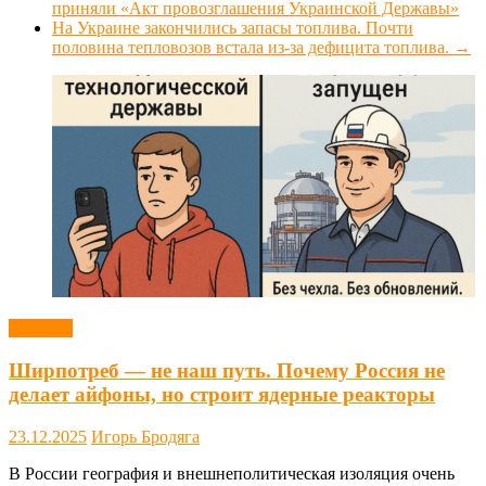
приняли «Акт провозглашения Украинской Державы»
На Украине закончились запасы топлива. Почти
половина тепловозов встала из-за дефицита топлива.
→
Новости
Ширпотреб — не наш путь. Почему Россия не
делает айфоны, но строит ядерные реакторы
23.12.2025
Игорь Бродяга
В России география и внешнеполитическая изоляция очень