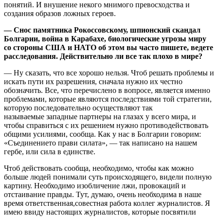
понятий. И внушение некого мнимого превосходства и
создания образов ложных героев.
— Снос памятника Рокоссовскому, шпионский скандал
Болгарии, война в Карабахе, биологические угрозы миру
со стороны США и НАТО об этом вы часто пишете, ведете
расследования. Действительно ли все так плохо в мире?
— Ну сказать, что все хорошо нельзя. Чтоб решать проблемы и
искать пути их разрешения, сначала нужно их честно
обозначить. Все, что перечислено в вопросе, является именно
проблемами, которые являются последствиями той стратегии,
которую последовательно осуществляют так
называемые западные партнеры на глазах у всего мира, и
чтобы справиться с их решением нужно противодействовать
общими усилиями, сообща. Как у нас в Болгарии говорим:
«Съединението прави силата», — так написано на нашем
гербе, или сила в единстве.
Чтоб действовать сообща, необходимо, чтобы как можно
больше людей понимали суть происходящего, видели полную
картину. Необходимо изобличение лжи, провокаций и
отстаивание правды. Тут, думаю, очень необходима в наше
время ответственная,совестная работа коллег журналистов. Я
имею ввиду настоящих журналистов, которые посвятили