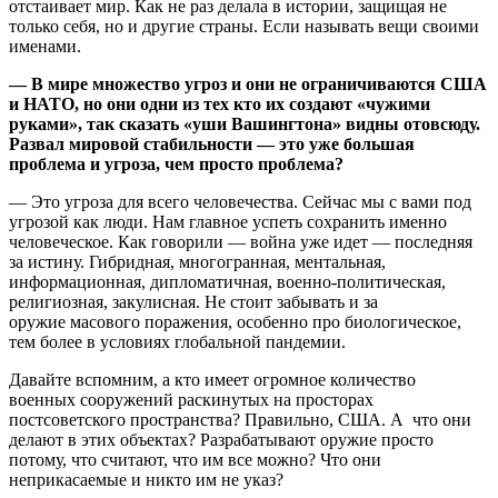
отстаивает мир. Как не раз делала в истории, защищая не
только себя, но и другие страны. Если называть вещи своими
именами.
— В мире множество угроз и они не ограничиваются США
и НАТО, но они одни из тех кто их создают «чужими
руками», так сказать «уши Вашингтона» видны отовсюду.
Развал мировой стабильности — это уже большая
проблема и угроза, чем просто проблема?
— Это угроза для всего человечества. Сейчас мы с вами под
угрозой как люди. Нам главное успеть сохранить именно
человеческое. Как говорили — война уже идет — последняя
за истину. Гибридная, многогранная, ментальная,
информационная, дипломатичная, военно-политическая,
религиозная, закулисная. Не стоит забывать и за
оружие масового поражения, особенно про биологическое,
тем более в условиях глобальной пандемии.
Давайте вспомним, а кто имеет огромное количество
военных сооружений раскинутых на просторах
постсоветского пространства? Правильно, США. А что они
делают в этих объектах? Разрабатывают оружие просто
потому, что считают, что им все можно? Что они
неприкасаемые и никто им не указ?