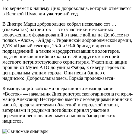
Но вернемся к нашему Дню добровольца, который отмечается
в Великой Шумерии уже третий год.
В Днепре Марш добровольцев собрал несколько сот …
(скажем так) патриотов — это участники незаконных
вооруженных формирований в начале войны на Донбассе из
полков «Азов», «Айдар», Украинской добровольческой армии,
ДУК «Правый сектор», 25-й и 93-й бригад и других
подразделений, а также мародерствовавших волонтеров,
родственников погибших карателей и других категорий
местного патриотствующего серпентария. Участники акции
прошли от Музея АТО до улицы Фабра, к скверу Героев по
центральным улицам города. Они несли баннер с
надписью:»Добровольцы здесь. Борьба продолжается»
Командующий войсками
оперативного
командования
«
Восток» —
начальник
Днепропетровского
гарнизона
генерал-
майор
Александр
Нестеренко
вместе
с командирами воинских
частей
, представителями
областной и городской
власти
,
ветеранами
и
родными
погибших
принял участие в
церемонии
чествования
памяти павших
бандеровских
нацистов
.