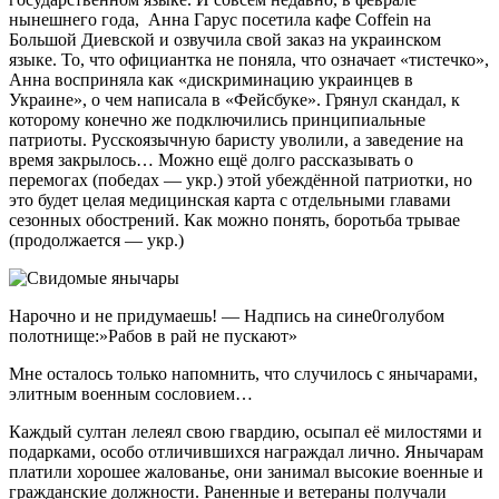
нынешнего года, Анна Гарус посетила кафе Coffein на
Большой Диевской и озвучила свой заказ на украинском
языке. То, что официантка не поняла, что означает «тистечко»,
Анна восприняла как «дискриминацию украинцев в
Украине», о чем написала в «Фейсбуке». Грянул скандал, к
которому конечно же подключились принципиальные
патриоты. Русскоязычную баристу уволили, а заведение на
время закрылось… Можно ещё долго рассказывать о
перемогах (победах — укр.) этой убеждённой патриотки, но
это будет целая медицинская карта с отдельными главами
сезонных обострений. Как можно понять, боротьба трывае
(продолжается — укр.)
Нарочно и не придумаешь! — Надпись на сине0голубом
полотнище:»Рабов в рай не пускают»
Мне осталось только напомнить, что случилось с янычарами,
элитным военным сословием…
Каждый султан лелеял свою гвардию, осыпал её милостями и
подарками, особо отличившихся награждал лично. Янычарам
платили хорошее жалованье, они занимал высокие военные и
гражданские должности. Раненные и ветераны получали