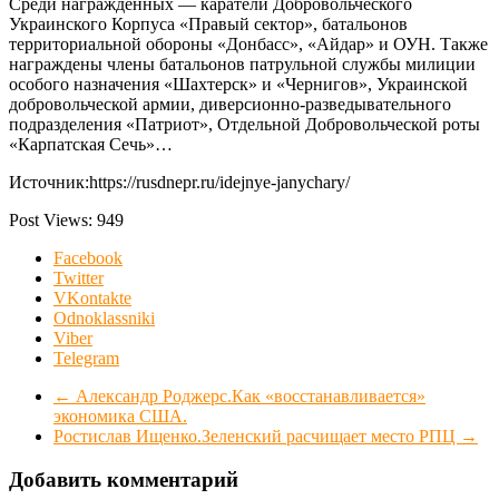
Среди награжденных — каратели Добровольческого
Украинского Корпуса «Правый сектор», батальонов
территориальной обороны «Донбасс», «Айдар» и ОУН. Также
награждены члены батальонов патрульной службы милиции
особого назначения «Шахтерск» и «Чернигов», Украинской
добровольческой армии, диверсионно-разведывательного
подразделения «Патриот», Отдельной Добровольческой роты
«Карпатская Сечь»…
Источник:https://rusdnepr.ru/idejnye-janychary/
Post Views:
949
Facebook
Twitter
VKontakte
Odnoklassniki
Viber
Telegram
←
Александр Роджерс.Как «восстанавливается»
экономика США.
Ростислав Ищенко.Зеленский расчищает место РПЦ
→
Добавить комментарий