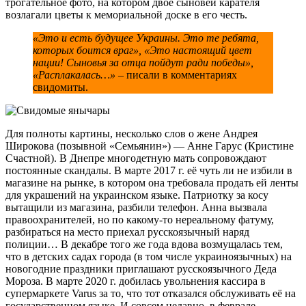
трогательное фото, на котором двое сыновей карателя
возлагали цветы к мемориальной доске в его честь.
«Это и есть будущее Украины. Это те ребята,
которых боится враг», «Это настоящий цвет
нации! Сыновья за отца пойдут ради победы»,
«Расплакалась…»
– писали в комментариях
свидомиты.
Для полноты картины, несколько слов о жене Андрея
Широкова (позывной «Семьянин») — Анне Гарус (Кристине
Счастной). В Днепре многодетную мать сопровождают
постоянные скандалы. В марте 2017 г. её чуть ли не избили в
магазине на рынке, в котором она требовала продать ей ленты
для украшений на украинском языке. Патриотку за косу
вытащили из магазина, разбили телефон. Анна вызвала
правоохранителей, но по какому-то нереальному фатуму,
разбираться на место приехал русскоязычный наряд
полиции… В декабре того же года вдова возмущалась тем,
что в детских садах города (в том числе украиноязычных) на
новогодние праздники приглашают русскоязычного Деда
Мороза. В марте 2020 г. добилась увольнения кассира в
супермаркете Varus за то, что тот отказался обслуживать её на
государственном языке. И совсем недавно, в феврале