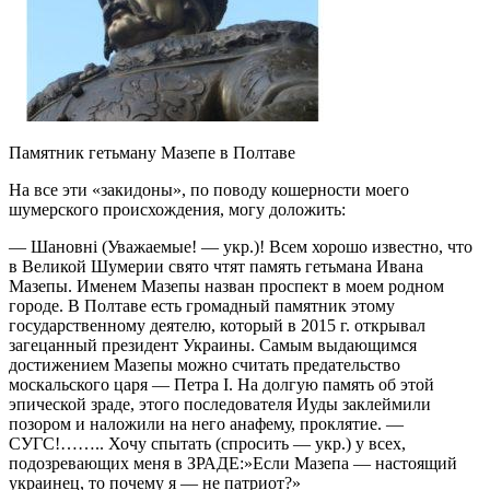
Памятник гетьману Мазепе в Полтаве
На все эти «закидоны», по поводу кошерности моего
шумерского происхождения, могу доложить:
— Шановні (Уважаемые! — укр.)! Всем хорошо известно, что
в Великой Шумерии свято чтят память гетьмана Ивана
Мазепы. Именем Мазепы назван проспект в моем родном
городе. В Полтаве есть громадный памятник этому
государственному деятелю, который в 2015 г. открывал
загецанный президент Украины. Самым выдающимся
достижением Мазепы можно считать предательство
москальского царя — Петра I. На долгую память об этой
эпической зраде, этого последователя Иуды заклеймили
позором и наложили на него анафему, проклятие. —
СУГС!…….. Хочу спытать (спросить — укр.) у всех,
подозревающих меня в ЗРАДЕ:»Если Мазепа — настоящий
украинец, то почему я — не патриот?»