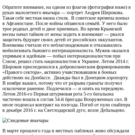
Обратите внимание, на одном из флагов (фотография ниже) в
руках малолетнего янычара — портрет Андрея Широкова.
Такая себе местная икона стиля. В советские времена воевал
в Афганистане. После войны обзавелся семьёй. У него было
трое родных детей и двое приемных. Во время Крымской
весны начал тайком от жены ходить в военкомат — рвался
защитить будущее своих детей от российских оккупантов.
Военкомы считали его неблагонадежным и отказывались
мобилизовать бывшего интернационалиста. Мужик оказался
упрямым и идейным — побыл интернационалистом при
Союзе, решил стать националистом в Украине. Летом 2014 г.
Широков присоединился к добровольческим формированиям
«Правого сектора», активно учавствовавшим в боевых
действиях на Донбассе. Дважды был в Донецком аэропорту.
В ноябре вышел, потому что от разрыва гранаты получил
осколочное ранение. Подлечился — и опять на передовую.
Летом 2016-го Первая штурмовая рота 5-го батальона
частично вошла в состав 54-й бригады Вооруженных сил. В
июле подписал контракт на полгода. Погиб от пули снайпера
в декабре 2016 г. на Светлодарской дуге, возле Дебальцево.
В марте прошлого года в местных пабликах живо обсуждали