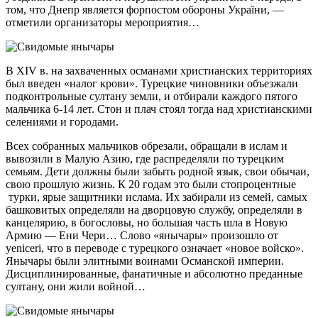
том, что Днепр является форпостом обороны України, —
отметили организаторы мероприятия…
В XIV в. на захваченных османами христианских территориях
был введен «налог крови». Турецкие чиновники объезжали
подконтрольные султану земли, и отбирали каждого пятого
мальчика 6-14 лет. Стон и плач стоял тогда над христианскими
селениями и городами.
Всех собранных мальчиков обрезали, обращали в ислам и
вывозили в Малую Азию, где распределяли по турецким
семьям. Дети должны были забыть родной язык, свои обычаи,
свою прошлую жизнь. К 20 годам это были стопроцентные
турки, ярые защитники ислама. Их забирали из семей, самых
башковитых определяли на дворцовую службу, определяли в
канцелярию, в богословы, но большая часть шла в Новую
Армию —
Ени Чери
… Слово «янычары» произошло от
yeniceri, что в переводе с турецкого означает «новое войско».
Янычары были элитными воинами Османской империи.
Дисциплинированные, фанатичные и абсолютно преданные
султану, они жили войной…