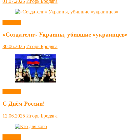
01.07.2025
Игорь Бродяга
Новости
«Создатели» Украины, убившие «украинцев»
30.06.2025
Игорь Бродяга
Новости
С Днём России!
12.06.2025
Игорь Бродяга
Новости