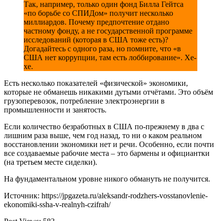
Так, например, только один фонд Билла Гейтса
«по борьбе со СПИДом» получит несколько
миллиардов. Почему предпочтение отдано
частному фонду, а не государственной программе
исследований (которая в США тоже есть)?
Догадайтесь с одного раза, но помните, что «в
США нет коррупции, там есть лоббирование». Хе-
хе.
Есть несколько показателей «физической» экономики,
которые не обманешь никакими дутыми отчётами. Это объём
грузоперевозок, потребление электроэнергии в
промышленности и занятость.
Если количество безработных в США по-прежнему в два с
лишним раза выше, чем год назад, то ни о каком реальном
восстановлении экономики нет и речи. Особенно, если почти
все создаваемые рабочие места – это бармены и официантки
(на третьем месте сиделки).
На фундаментальном уровне никого обмануть не получится.
Источник: https://jpgazeta.ru/aleksandr-rodzhers-vosstanovlenie-
ekonomiki-ssha-v-realnyh-czifrah/