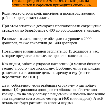
тот же период всего 379 тысяч. Из которых на
официанток и барменов приходится около 75%.
Количество строителей, шахтёров и производственных
рабочих продолжает падать.
При этом сенатские демократы проголосовали сокращение
страховки по безработице с 400 до 300 долларов в неделю.
Разовые выплаты, которые обещали на уровне в 2000
долларов, также сократили до 1400 долларов.
Повышение минимальной зарплаты до 15 долларов в час,
которое предлагали левые, не прошло голосование.
Как видим, забота о рядовом населении (и мелком бизнесе
заодно) просто «потрясающая». Особенно если эти цифры
разделить на тамошние цены на аренду и еду (то есть
пересчитать по ППС).
Да и, собственно, если разбирать структуру, куда пойдут
новые 1,9 триллиона долларов из «билля по облегчению
ковида», то на саму борьбу с пандемией и помощь населению
там выделено всего около четверти (460 миллиардов). А всё
остальное будет распихано «своим людям».