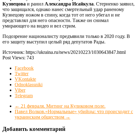
Кузнецова
и ранил
Александра Исайкула
. Стерненко заявил,
что защищался, однако нанес смертельный удар раненому
Кузнецову ножом в спину, когда тот от него убегал и не
представлял для него опасности. Также он снимал
умирающего на видео и вел стрим.
Подозрение националисту предъявили только в 2020 году. В
его защиту выступил целый ряд депутатов Рады.
Источник: https://ukraina.ru/news/20210223/1030643847.html
Post Views:
743
Facebook
Twitter
VKontakte
Odnoklassniki
Viber
Telegram
←
21 февраля. Митинг на Куликовом поле.
Павел Волков.«Нормальные» убийцы: что происходит с
украинским обществом
→
Добавить комментарий