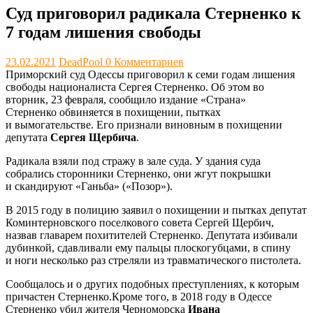
Суд приговорил радикала Стерненко к
7 годам лишения свободы
23.02.2021
DeadPool
0 Комментариев
Приморский суд Одессы приговорил к семи годам лишения
свободы националиста Сергея Стерненко. Об этом во
вторник, 23 февраля, сообщило издание «Страна»
Стерненко обвиняется в похищении, пытках
и вымогательстве. Его признали виновным в похищении
депутата
Сергея Щербича
.
Радикала взяли под стражу в зале суда. У здания суда
собрались сторонники Стерненко, они жгут покрышки
и скандируют «Ганьба» («Позор»).
В 2015 году в полицию заявил о похищении и пытках депутат
Коминтерновского поселкового совета Сергей Щербич,
назвав главарем похитителей Стерненко. Депутата избивали
дубинкой, сдавливали ему пальцы плоскогубцами, в спину
и ноги несколько раз стреляли из травматического пистолета.
Сообщалось и о других подобных преступлениях, к которым
причастен Стерненко.Кроме того, в 2018 году в Одессе
Стерненко убил жителя Черноморска
Ивана