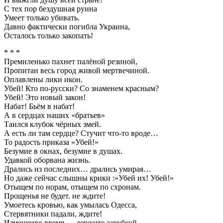
С тех пор бездушная руина
Умеет только убивать.
Давно фактически погибла Украина,
Осталось только закопать!
* * *
Премиленько пахнет палёной резиной,
Пропитан весь город живой мертвечиной.
Оплавлены лики икон.
Убей! Кто по-русски? Со знаменем красным?
Убей! Это новый закон!
Набат! Бьём в набат!
А в сердцах наших «братьев»
Таился клубок чёрных змей.
А есть ли там сердце? Стучит что-то вроде…
То радость приказа «Убей!»
Безумие в окнах, безумие в душах.
Удавкой оборвана жизнь.
Дрались из последних… дрались умирая…
Но даже сейчас слышны крики :»Убей их! Убей!»
Отыщем по норам, отыщем по схронам.
Прощенья не будет. не ждите!
Умоетесь кровью, как умылась Одесса,
Стервятники падали, ждите!
Изменчиво время — держите зарубкой.