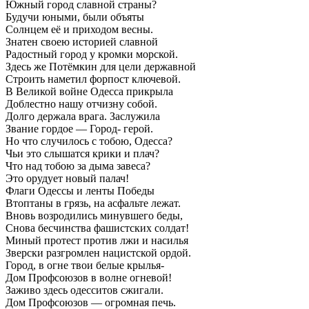
Южный город славной страны?
Будучи юными, были объяты
Солнцем её и приходом весны.
Знатен своею историей славной
Радостный город у кромки морской.
Здесь же Потёмкин для цели державной
Строить наметил форпост ключевой.
В Великой войне Одесса прикрыла
Доблестно нашу отчизну собой.
Долго держала врага. Заслужила
Звание гордое — Город- герой.
Но что случилось с тобою, Одесса?
Чьи это слышатся крики и плач?
Что над тобою за дыма завеса?
Это орудует новый палач!
Флаги Одессы и ленты Победы
Втоптаны в грязь, на асфальте лежат.
Вновь возродились минувшего беды,
Снова бесчинства фашистских солдат!
Миный протест против лжи и насилья
Зверски разгромлен нацистской ордой.
Город, в огне твои белые крылья-
Дом Профсоюзов в волне огневой!
Заживо здесь одесситов сжигали.
Дом Профсоюзов — огромная печь.