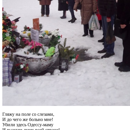
Гляжу на поле со слезами,
И до чего же больно мне!
Убили здесь Одессу-маму
И выжгли душу всей стране!