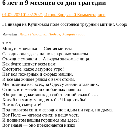
6 лет и 9 месяцев со дня трагедии
01.02.2021
01.02.2021
Игорь Бродяга
0 Комментариев
31 января на Куликовом поле состоялся траурный митинг. Соб
Читайте:
Игорь Немодрук. Подвиг, длящийся года
* * *
Минута молчанья — Святая минута.
Сегодня она здесь, на поле, кровью залитом.
Стоящие смолкли… А рядом знакомые лица.
Как будто шепчет всем нам:
Смотрите, какое лазурное утро!
Нет воя пожарных и скорых машин,
И все мы живые рядом с вами стоим.
Мы помним вас всех, за Одессу жизни отдавших.
Отцов, в тяжелейших побоищах павших.
Юнцов. не доживших до собственной свадьбы…
Хотя б на минуту поднять бы! Поднять бы!
Вот небо, смотрите!
Под пологом синим сегодня не видим ни гари, ни дыма.
Вот Поле — читаем стихи в вашу честь
И подвигом вашим гордимся мы здесь!
Вот знамя — оно преклоняется низко