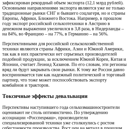
зафиксирован рекордный объем экспорта (12,1 млрд рублей).
Основными направлениями экспорта являются уже не только
традиционные рынки СНГ и бывшего соцлагеря, но и страны
Европы, Африки, Ближнего Востока. Например, в прошлом
году экспорт российской сельхозтехники в Австрию в
денежном выражении увеличился в 3,8 раза, в Нидерланды –
на 84%, во Францию – на 77%, в Германию – на 56%.
Перспективными для российской сельскохозяйственной
техники являются страны Африки, Азии и Южной Америки,
так как в них практически нет серьезных производителей
подобной продукции, за исключением Южной Кореи, Китая и
Японии, считает Леонид Хазанов. По его словам, эти регионы
вряд ли будут закрывать свои рынки. К тому же Россия давно
воспринимается там как надежный политический и торговый
партнер, что тоже может поспособствовать экспорту
комбайнов и тракторов.
Токсичные эффекты девальвации
Перспективы наступившего года сельхозмашиностроители
оценивают не столь оптимистично. По утверждению
ассоциации «Росспецмаш», производители
специализированной техники уже столкнулись с ростом
себестоимости производства. Рост цен на металл в прошлом