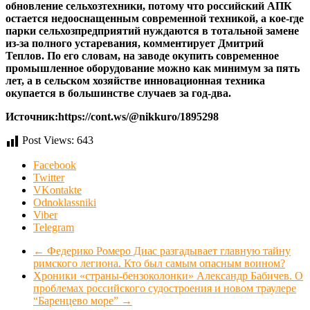
обновление сельхозтехники, потому что российский АПК
остается недооснащенным современной техникой, а кое-где
парки сельхозпредприятий нуждаются в тотальной замене
из-за полного устаревания, комментирует Дмитрий
Теплов. По его словам, на заводе окупить современное
промышленное оборудование можно как минимум за пять
лет, а в сельском хозяйстве инновационная техника
окупается в большинстве случаев за год-два.
Источник:https://cont.ws/@nikkuro/1895298
Post Views:
643
Facebook
Twitter
VKontakte
Odnoklassniki
Viber
Telegram
←
Федерико Ромеро Диас разгадывает главную тайну
римского легиона. Кто был самым опасным воином?
Хроники «страны-бензоколонки» Александр Бабичев. О
проблемах российского судостроения и новом траулере
“Баренцево море”
→