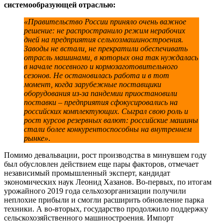
системообразующей отраслью:
«Правительство России приняло очень важное
решение: не распространило режим нерабочих
дней на предприятия сельхозмашиностроения.
Заводы не встали, не прекратили обеспечивать
отрасль машинами, в которых она так нуждалась
в начале посевного и кормозаготовительного
сезонов. Не остановилась работа и в тот
момент, когда зарубежные поставщики
оборудования из-за пандемии приостановили
поставки – предприятия сфокусировались на
российских комплектующих. Сыграл свою роль и
рост курсов резервных валют: российские машины
стали более конкурентоспособны на внутреннем
рынке»
.
Помимо девальвации, рост производства в минувшем году
был обусловлен действием еще пары факторов, отмечает
независимый промышленный эксперт, кандидат
экономических наук Леонид Хазанов. Во-первых, по итогам
урожайного 2019 года сельхозорганизации получили
неплохие прибыли и смогли расширить обновление парка
техники. А во-вторых, государство продолжило поддержку
сельскохозяйственного машиностроения. Импорт