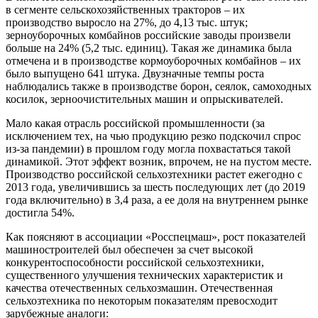
в сегменте сельскохозяйственных тракторов – их
производство выросло на 27%, до 4,13 тыс. штук;
зерноуборочных комбайнов российские заводы произвели
больше на 24% (5,2 тыс. единиц). Такая же динамика была
отмечена и в производстве кормоуборочных комбайнов – их
было выпущено 641 штука. Двузначные темпы роста
наблюдались также в производстве борон, сеялок, самоходных
косилок, зерноочистительных машин и опрыскивателей.
Мало какая отрасль российской промышленности (за
исключением тех, на чью продукцию резко подскочил спрос
из-за пандемии) в прошлом году могла похвастаться такой
динамикой. Этот эффект возник, впрочем, не на пустом месте.
Производство российской сельхозтехники растет ежегодно с
2013 года, увеличившись за шесть последующих лет (до 2019
года включительно) в 3,4 раза, а ее доля на внутреннем рынке
достигла 54%.
Как поясняют в ассоциации «Росспецмаш», рост показателей
машиностроителей был обеспечен за счет высокой
конкурентоспособности российской сельхозтехники,
существенного улучшения технических характеристик и
качества отечественных сельхозмашин. Отечественная
сельхозтехника по некоторым показателям превосходит
зарубежные аналоги: