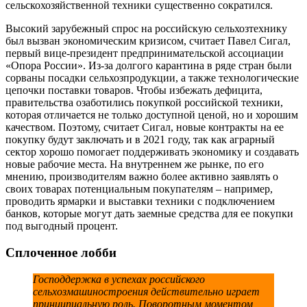
сельскохозяйственной техники существенно сократился.
Высокий зарубежный спрос на российскую сельхозтехнику
был вызван экономическим кризисом, считает Павел Сигал,
первый вице-президент предпринимательской ассоциации
«Опора России». Из-за долгого карантина в ряде стран были
сорваны посадки сельхозпродукции, а также технологические
цепочки поставки товаров. Чтобы избежать дефицита,
правительства озаботились покупкой российской техники,
которая отличается не только доступной ценой, но и хорошим
качеством. Поэтому, считает Сигал, новые контракты на ее
покупку будут заключать и в 2021 году, так как аграрный
сектор хорошо помогает поддерживать экономику и создавать
новые рабочие места. На внутреннем же рынке, по его
мнению, производителям важно более активно заявлять о
своих товарах потенциальным покупателям – например,
проводить ярмарки и выставки техники с подключением
банков, которые могут дать заемные средства для ее покупки
под выгодный процент.
Сплоченное лобби
Господдержка в успехах российского
сельхозмашиностроения действительно играет
принципиальную роль. Поворотным моментом