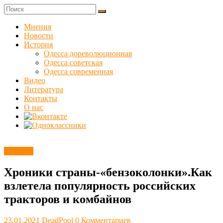
Skip
to
Куликовец
content
Мнения
Новости
Сайт
История
одесского
Одесса дореволюционная
сопротивления
Одесса советская
Одесса современная
Видео
Литература
Контакты
О нас
Новости
Хроники страны-«бензоколонки».Как
взлетела популярность российских
тракторов и комбайнов
23.01.2021
DeadPool
0 Комментариев