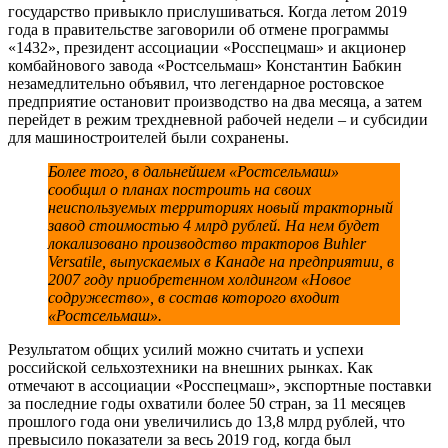
государство привыкло прислушиваться. Когда летом 2019
года в правительстве заговорили об отмене программы
«1432», президент ассоциации «Росспецмаш» и акционер
комбайнового завода «Ростсельмаш» Константин Бабкин
незамедлительно объявил, что легендарное ростовское
предприятие остановит производство на два месяца, а затем
перейдет в режим трехдневной рабочей недели – и субсидии
для машиностроителей были сохранены.
Более того, в дальнейшем «Ростсельмаш»
сообщил о планах построить на своих
неиспользуемых территориях новый тракторный
завод стоимостью 4 млрд рублей. На нем будет
локализовано производство тракторов Buhler
Versatile, выпускаемых в Канаде на предприятии, в
2007 году приобретенном холдингом «Новое
содружество», в состав которого входит
«Ростсельмаш».
Результатом общих усилий можно считать и успехи
российской сельхозтехники на внешних рынках. Как
отмечают в ассоциации «Росспецмаш», экспортные поставки
за последние годы охватили более 50 стран, за 11 месяцев
прошлого года они увеличились до 13,8 млрд рублей, что
превысило показатели за весь 2019 год, когда был