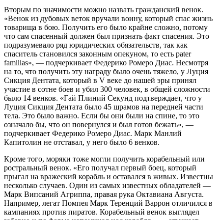
Вторым по значимости можно назвать гражданский венок.
«Венок из дубовых веток вручали воину, который спас жизнь
товарища в бою. Получить его было крайне сложно, потому
что сам спасенный должен был признать факт спасения. Это
подразумевало ряд юридических обязательств, так как
спаситель становился законным опекуном, то есть pater
familias», — подчеркивает Федерико Ромеро Диас. Несмотря
на то, что получить эту награду было очень тяжело, у Луция
Сикция Дентата, который в V веке до нашей эры принял
участие в сотне боев и убил 300 человек, в общей сложности
было 14 венков. «Гай Плиний Секунд подтверждает, что у
Луция Сикция Дентата было 45 шрамов на передней части
тела. Это было важно. Если бы они были на спине, то это
означало бы, что он повернулся и был готов бежать», —
подчеркивает Федерико Ромеро Диас. Марк Манлий
Капитолин не отставал, у него было 6 венков.
Кроме того, моряки тоже могли получить корабельный или
ростральный венок. «Его получал первый боец, который
прыгал на вражеский корабль и оставался в живых. Известны
несколько случаев. Один из самых известных обладателей —
Марк Випсаний Агриппа, правая рука Октавиана Августа.
Например, легат Помпея Марк Теренций Варрон отличился в
кампаниях против пиратов. Корабельный венок выглядел