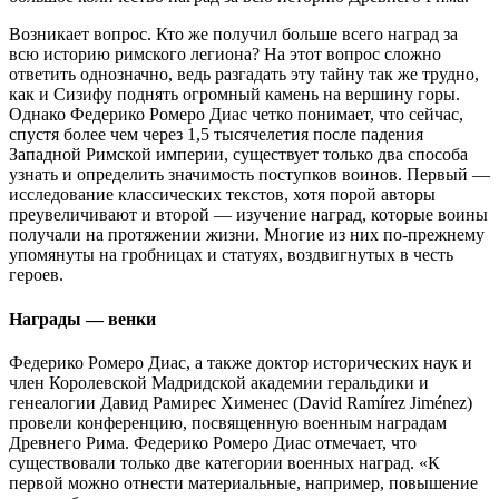
Возникает вопрос. Кто же получил больше всего наград за
всю историю римского легиона? На этот вопрос сложно
ответить однозначно, ведь разгадать эту тайну так же трудно,
как и Сизифу поднять огромный камень на вершину горы.
Однако Федерико Ромеро Диас четко понимает, что сейчас,
спустя более чем через 1,5 тысячелетия после падения
Западной Римской империи, существует только два способа
узнать и определить значимость поступков воинов. Первый —
исследование классических текстов, хотя порой авторы
преувеличивают и второй — изучение наград, которые воины
получали на протяжении жизни. Многие из них по-прежнему
упомянуты на гробницах и статуях, воздвигнутых в честь
героев.
Награды — венки
Федерико Ромеро Диас, а также доктор исторических наук и
член Королевской Мадридской академии геральдики и
генеалогии Давид Рамирес Хименес (David Ramírez Jiménez)
провели конференцию, посвященную военным наградам
Древнего Рима. Федерико Ромеро Диас отмечает, что
существовали только две категории военных наград. «К
первой можно отнести материальные, например, повышение