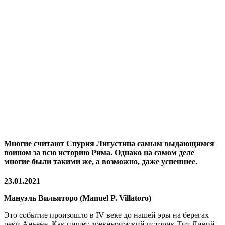
Многие считают Спурия Лигустина самым выдающимся
воином за всю историю Рима. Однако на самом деле
многие были такими же, а возможно, даже успешнее.
23.01.2021
Мануэль Вильяторо (Manuel P. Villatoro)
Это событие произошло в IV веке до нашей эры на берегах
реки Аньене. Как пишет древнеримский историк Тит Ливий,