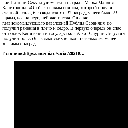
Гай Плиний Секунд упомянул и награды Марка Манлия
Капитолина: «Он был первым воином, который получил
стенной венок, 6 гражданских и 37 наград, у него было 23
шрама, все на передней части тела. Он спас
главнокомандующего кавалерией Публия Сервилия, но
получил ранения в плечо и бедро. В первую очередь он спас
от галлов Капитолий и государство». А вот Спурий Лигустин
получил только 6 гражданских венков и столько же менее
значимых наград.
Источник:https://inosmi.ru/social/20210…