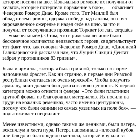
которое носили на шее. Изначально римляне их получили от
кельтов, которые потерпели поражение в бою», — объясняет
Федерико Ромеро Диас. Кроме того, Тит Манлий был
обладателем гривны, одержав победу над галлом, он снял
окровавленное ожерелье и надел себе на шею, за что и
получил от сослуживцев прозвище Торкват (от лат. torquatus
— «ожерельный»). О том, что в римском легионе было
бесконечное количество неизвестных героев, свидетельствует
тот факт, что, как говорит Федерико Ромеро Диас, «Дионисий
Галикарнасский рассказал нам, что Луций Сикций Дентат
забрал у противников 83 гривны».
Была и армилла, «которая была гривной, только по форме
напоминала браслет. Как ни странно, в первые дни Римской
республики считалась не очень мужской». Чтобы получить
армиллу, воин должен был доказать свою ценность. К первой
категории можно отнести и фалеры. «Это были пластинки
круглой формы из благородных материалов. Их носили на
груди на кожаных ремешках, часто именно центурионы,
потому что были одними из самых уязвимых на поле боя», —
подытоживает специалист.
Менее известными, однако такими же ценными, были патера,
вексиллум и хаста пура. Патера напоминала «плоский кубок
или блюдо из благородного металла, который вручали за