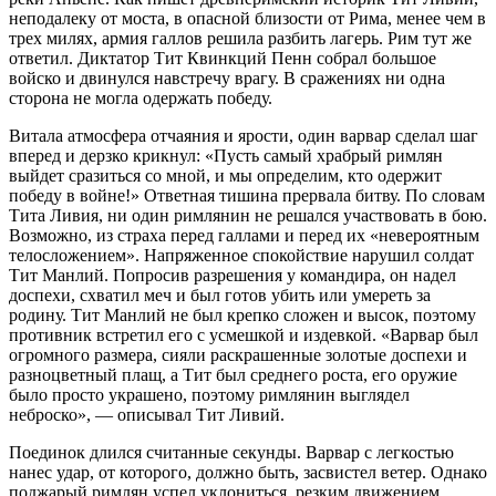
неподалеку от моста, в опасной близости от Рима, менее чем в
трех милях, армия галлов решила разбить лагерь. Рим тут же
ответил. Диктатор Тит Квинкций Пенн собрал большое
войско и двинулся навстречу врагу. В сражениях ни одна
сторона не могла одержать победу.
Витала атмосфера отчаяния и ярости, один варвар сделал шаг
вперед и дерзко крикнул: «Пусть самый храбрый римлян
выйдет сразиться со мной, и мы определим, кто одержит
победу в войне!» Ответная тишина прервала битву. По словам
Тита Ливия, ни один римлянин не решался участвовать в бою.
Возможно, из страха перед галлами и перед их «невероятным
телосложением». Напряженное спокойствие нарушил солдат
Тит Манлий. Попросив разрешения у командира, он надел
доспехи, схватил меч и был готов убить или умереть за
родину. Тит Манлий не был крепко сложен и высок, поэтому
противник встретил его с усмешкой и издевкой. «Варвар был
огромного размера, сияли раскрашенные золотые доспехи и
разноцветный плащ, а Тит был среднего роста, его оружие
было просто украшено, поэтому римлянин выглядел
неброско», — описывал Тит Ливий.
Поединок длился считанные секунды. Варвар с легкостью
нанес удар, от которого, должно быть, засвистел ветер. Однако
поджарый римлян успел уклониться, резким движением