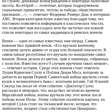
по службе, денежные вознаграждения и некоторые налоговые
льготы. Ко второй — почетные, которые подразумевали
социальные привилегии, титулы за победы, общественное
признание…», — отмечает Федерико Ромеро Диас в интервью
ABC. Вторая категория более известна благодаря тому, что
постоянно появляется информация в классических текстах,
что позволяет нам воссоздать хотя бы частично послужной
список некоторых из самых выдающихся римских воинов.
Венки — одни из самых известных нам наград. Самым
важным был травяной венок. «Его вручали военному,
спасшему целую армию от осады или большой опасности. В
самом начале республики его вручали по инициативе самих
воинов. Венок делали из цветов, трав и пшеницы, собранных
с поля боя. Известно всего 9 случаев вручения таких венков»,
— отмечает историк. Среди этих воинов стоит отметить
Луция Корнелия Суллу и Публия Деция Муса, которому за
доблесть во время Первой Самнитской войны вручили сотню
волов и великолепного быка с золотыми рогами. Гай Плиний
Секунд так писал об этом событии: «Диктатор Сулла
рассказал в мемуарах, что, когда был легатом во времена
Марсийской войны, воины вручили ему этот венок после
победы возле Нолы. Этому событию посвятили картину, на
которой Сулла стоит на тосканской вилле, которая, что
любопытно, позднее стала собственностью Цицерона».