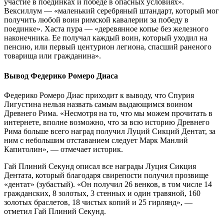
участие в поединках и победе в опасных условиях».
Вексиллум — «маленький серебряный штандарт, который мог
получить любой воин римской кавалерии за победу в
поединке». Хаста пура — «деревянное копье без железного
наконечника. Ее получал каждый воин, который уходил на
пенсию, или первый центурион легиона, спасший раненого
товарища или гражданина».
Вывод Федерико Ромеро Диаса
Федерико Ромеро Диас приходит к выводу, что Спурия
Лигустина нельзя назвать самым выдающимся воином
Древнего Рима. «Несмотря на то, что мы можем прочитать в
интернете, вполне возможно, что за всю историю Древнего
Рима больше всего наград получил Луций Сикций Дентат, за
ним с небольшим отставанием следует Марк Манлий
Капитолин», — отмечает историк.
Гай Плиний Секунд описал все награды Луция Сикция
Дентата, который благодаря свирепости получил прозвище
«дентат» (зубастый). «Он получил 26 венков, в том числе 14
гражданских, 8 золотых, 3 стенных и один травяной, 160
золотых браслетов, 18 чистых копий и 25 гирлянд», —
отметил Гай Плиний Секунд.