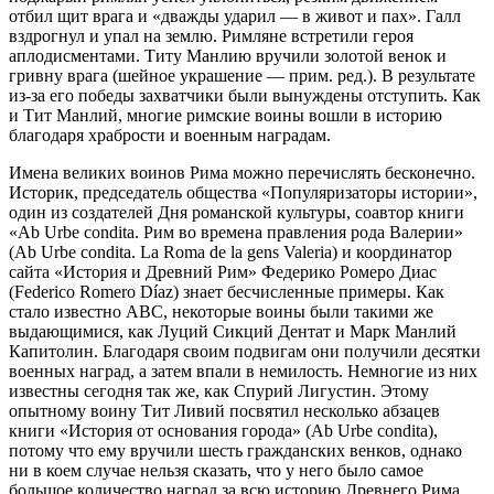
отбил щит врага и «дважды ударил — в живот и пах». Галл
вздрогнул и упал на землю. Римляне встретили героя
аплодисментами. Титу Манлию вручили золотой венок и
гривну врага (шейное украшение — прим. ред.). В результате
из-за его победы захватчики были вынуждены отступить. Как
и Тит Манлий, многие римские воины вошли в историю
благодаря храбрости и военным наградам.
Имена великих воинов Рима можно перечислять бесконечно.
Историк, председатель общества «Популяризаторы истории»,
один из создателей Дня романской культуры, соавтор книги
«Ab Urbe condita. Рим во времена правления рода Валерии»
(Ab Urbe condita. La Roma de la gens Valeria) и координатор
сайта «История и Древний Рим» Федерико Ромеро Диас
(Federico Romero Díaz) знает бесчисленные примеры. Как
стало известно ABC, некоторые воины были такими же
выдающимися, как Луций Сикций Дентат и Марк Манлий
Капитолин. Благодаря своим подвигам они получили десятки
военных наград, а затем впали в немилость. Немногие из них
известны сегодня так же, как Спурий Лигустин. Этому
опытному воину Тит Ливий посвятил несколько абзацев
книги «История от основания города» (Ab Urbe condita),
потому что ему вручили шесть гражданских венков, однако
ни в коем случае нельзя сказать, что у него было самое
большое количество наград за всю историю Древнего Рима.