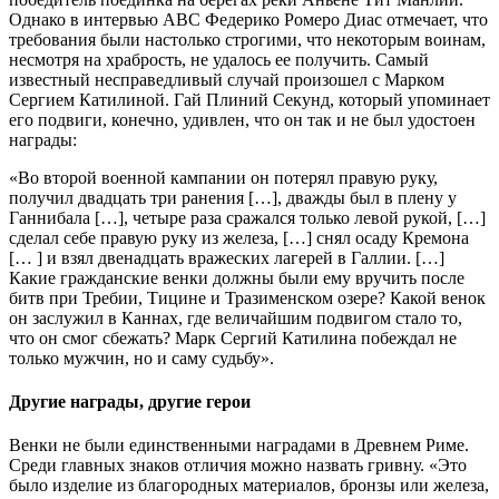
Однако в интервью ABC Федерико Ромеро Диас отмечает, что
требования были настолько строгими, что некоторым воинам,
несмотря на храбрость, не удалось ее получить. Самый
известный несправедливый случай произошел с Марком
Сергием Катилиной. Гай Плиний Секунд, который упоминает
его подвиги, конечно, удивлен, что он так и не был удостоен
награды:
«Во второй военной кампании он потерял правую руку,
получил двадцать три ранения […], дважды был в плену у
Ганнибала […], четыре раза сражался только левой рукой, […]
сделал себе правую руку из железа, […] снял осаду Кремона
[… ] и взял двенадцать вражеских лагерей в Галлии. […]
Какие гражданские венки должны были ему вручить после
битв при Требии, Тицине и Тразименском озере? Какой венок
он заслужил в Каннах, где величайшим подвигом стало то,
что он смог сбежать? Марк Сергий Катилина побеждал не
только мужчин, но и саму судьбу».
Другие награды, другие герои
Венки не были единственными наградами в Древнем Риме.
Среди главных знаков отличия можно назвать гривну. «Это
было изделие из благородных материалов, бронзы или железа,