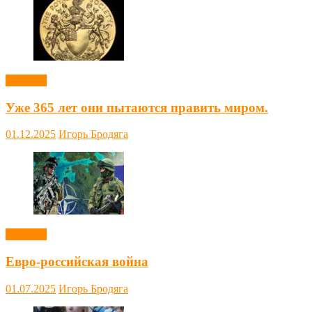
Новости
Уже 365 лет они пытаются править миром.
01.12.2025
Игорь Бродяга
Новости
Евро-российская война
01.07.2025
Игорь Бродяга