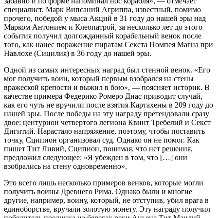
забавно и по форме напоминал нос корабля», — отмечает
специалист. Марк Випсаний Агриппа, известный, помимо
прочего, победой у мыса Акций в 31 году до нашей эры над
Марком Антонием и Клеопатрой, за несколько лет до этого
события получил долгожданный корабельный венок после
того, как нанес поражение пиратам Секста Помпея Магна при
Навлохе (Сицилия) в 36 году до нашей эры.
Одной из самых интересных наград был стенной венок. «Его
мог получить воин, который первым взобрался на стены
вражеской крепости и выжил в бою», — поясняет историк. В
качестве примера Федерико Ромеро Диас приводит случай,
как его чуть не вручили после взятия Картахены в 209 году до
нашей эры. После победы на эту награду претендовали сразу
двое: центурион четвертого легиона Квинт Требелий и Секст
Дигитий. Нарастало напряжение, поэтому, чтобы поставить
точку, Сципион организовал суд. Однако он не помог. Как
пишет Тит Ливий, Сципион, понимая, что нет решения,
предложил следующее: «Я убежден в том, что […] они
взобрались на стену одновременно».
Это всего лишь несколько примеров венков, которые могли
получить воины Древнего Рима. Однако были и многие
другие, например, воину, который, не отступив, убил врага в
единоборстве, вручали золотую монету. Эту награду получил
победитель поединка на берегах реки Аньене Тит Манлий.