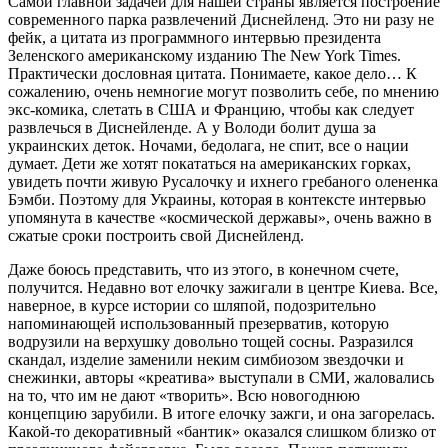
Самой главной задачей для нашей страны является построение
современного парка развлечений Диснейленд. Это ни разу не
фейк, а цитата из программного интервью президента
Зеленского американскому изданию The New York Times.
Практически дословная цитата. Понимаете, какое дело… К
сожалению, очень немногие могут позволить себе, по мнению
экс-комика, слетать в США и Францию, чтобы как следует
развлечься в Диснейленде. А у Володи болит душа за
украинских деток. Ночами, бедолага, не спит, все о нации
думает. Дети же хотят покататься на американских горках,
увидеть почти живую Русалочку и ихнего гребаного олененка
Бэмби. Поэтому для Украины, которая в контексте интервью
упомянута в качестве «космической державы», очень важно в
сжатые сроки построить свой Диснейленд.
Даже боюсь представить, что из этого, в конечном счете,
получится. Недавно вот елочку зажигали в центре Киева. Все,
наверное, в курсе истории со шляпой, подозрительно
напоминающей использованный презерватив, которую
водрузили на верхушку довольно тощей сосны. Разразился
скандал, изделие заменили неким симбиозом звездочки и
снежинки, авторы «креатива» выступали в СМИ, жаловались
на то, что им не дают «творить». Всю новогоднюю
концепцию зарубили. В итоге елочку зажги, и она загорелась.
Какой-то декоративный «бантик» оказался слишком близко от