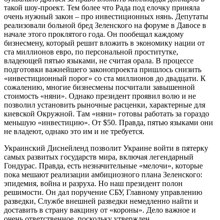
такой шоу-проект. Тем более что Рада под елочку приняла
очень нужный закон – про инвестиционных нянь. Депутаты
реализовали больной бред Зеленского на форуме в Давосе в
начале этого проклятого года. Он пообещал каждому
бизнесмену, который решит вложить в экономику нации от
ста миллионов евро, по персональной проститутке,
владеющей пятью языками, не считая орала. В процессе
подготовки важнейшего законопроекта пришлось снизить
«инвестиционный порог» со ста миллионов до двадцати. К
сожалению, многие бизнесмены посчитали завышенной
стоимость «няни». Однако президент проявил волю и не
позволил установить рыночные расценки, характерные для
киевской Окружной. Там «няни» готовы работать за гораздо
меньшую «инвестицию». От $50. Правда, пятью языками они
не владеют, однако это им и не требуется.
Украинский Диснейленд позволит Украине войти в пятерку
самых развитых государств мира, включая легендарный
Гондурас. Правда, есть незначительные «мелочи», которые
пока мешают реализации амбициозного плана Зеленского:
эпидемия, война и разруха. Но наш президент полон
решимости. Он дал поручение СБУ, Главному управлению
разведки, Службе внешней разведки немедленно найти и
доставить в страну вакцину от «короны». Дело важное и
очень ответственное, поскольку утвержден