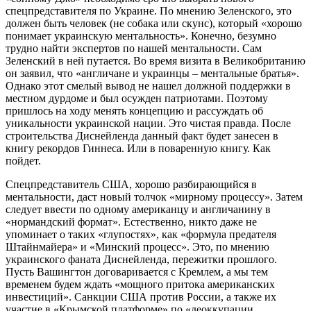
спецпредставителя по Украине. По мнению Зеленского, это
должен быть человек (не собака или скунс), который «хорошо
понимает украинскую ментальность». Конечно, безумно
трудно найти экспертов по нашей ментальности. Сам
Зеленский в ней путается. Во время визита в Великобританию
он заявил, что «англичане и украинцы – ментальные братья».
Однако этот смелый вывод не нашел должной поддержки в
местном дурдоме и был осужден патриотами. Поэтому
пришлось на ходу менять концепцию и рассуждать об
уникальности украинской нации. Это чистая правда. После
строительства Диснейленда данный факт будет занесен в
книгу рекордов Гиннеса. Или в поваренную книгу. Как
пойдет.
Спецпредставитель США, хорошо разбирающийся в
ментальности, даст новый толчок «мирному процессу». Затем
следует ввести по одному американцу и англичанину в
«нормандский формат». Естественно, никто даже не
упоминает о таких «глупостях», как «формула предателя
Штайнмайера» и «Минский процесс». Это, по мнению
украинского фаната Диснейленда, пережитки прошлого.
Пусть Вашингтон договаривается с Кремлем, а мы тем
временем будем ждать «мощного притока американских
инвестиций». Санкции США против России, а также их
участие в «Крымской платформе» по «деоккупации