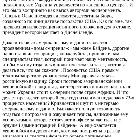
незаконно, что Украина управляется из «внешнего центра». И
это было воспринято как вызов авторами эксперимента.
Теперь в Офис президента ломятся детективы Бюро,
созданного по инициативе посольства США. Как по мне, так
прекрасная иллюстрация истинного положения дел в стране,
президент которой мечтает о Диснейленде.
Даже интервью американскому изданию является
проявлением «позы смирения»: «мы ждем Байдена, дорогие
наши старшие товарищи», «пожалуйста, пришлите нам
спецпредставителя, который понимает нашу ментальность,
чтобы мы ему отдались в политическом экстазе», «готовы
делать все, что вы скажете». Посольство США прямым
текстом запретило украинскому Минздраву закупать
российскую вакцину. Сроки поставок американской или
«европейской» вакцины даже теоретически никто назвать не
может. Украина стоит в очереди после стран Африки. И что
делает президент, который еще год назад имел поддержку 73-х
процентов населения? Кривляется и шутит в интервью
американскому изданию. Выражает полную готовность
отдаться с потрохами и озвучивает тезисы, написанные ему
«соросятами», которые отвечают в офисе за «контакты с
будущей администрацией Байдена». А еще хвастается
«европейскими дорогами», которые построены в разгар
эпидемии за средства фонда по борьбе с эпидемией.