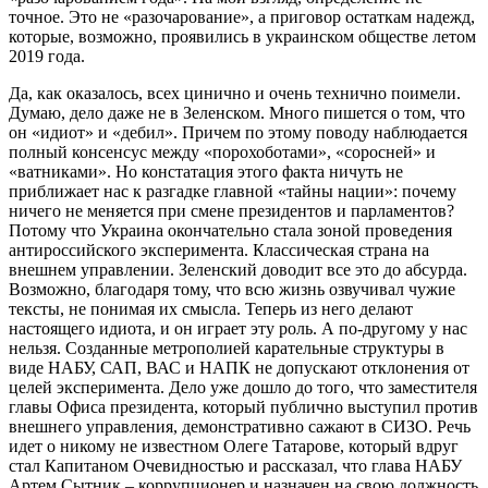
точное. Это не «разочарование», а приговор остаткам надежд,
которые, возможно, проявились в украинском обществе летом
2019 года.
Да, как оказалось, всех цинично и очень технично поимели.
Думаю, дело даже не в Зеленском. Много пишется о том, что
он «идиот» и «дебил». Причем по этому поводу наблюдается
полный консенсус между «порохоботами», «соросней» и
«ватниками». Но констатация этого факта ничуть не
приближает нас к разгадке главной «тайны нации»: почему
ничего не меняется при смене президентов и парламентов?
Потому что Украина окончательно стала зоной проведения
антироссийского эксперимента. Классическая страна на
внешнем управлении. Зеленский доводит все это до абсурда.
Возможно, благодаря тому, что всю жизнь озвучивал чужие
тексты, не понимая их смысла. Теперь из него делают
настоящего идиота, и он играет эту роль. А по-другому у нас
нельзя. Созданные метрополией карательные структуры в
виде НАБУ, САП, ВАС и НАПК не допускают отклонения от
целей эксперимента. Дело уже дошло до того, что заместителя
главы Офиса президента, который публично выступил против
внешнего управления, демонстративно сажают в СИЗО. Речь
идет о никому не известном Олеге Татарове, который вдруг
стал Капитаном Очевидностью и рассказал, что глава НАБУ
Артем Сытник – коррупционер и назначен на свою должность