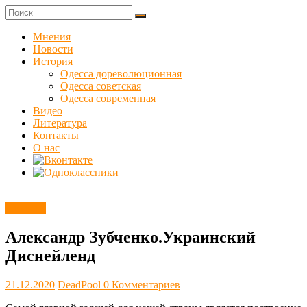
Skip
to
Куликовец
content
Мнения
Новости
Сайт
История
одесского
Одесса дореволюционная
сопротивления
Одесса советская
Одесса современная
Видео
Литература
Контакты
О нас
Новости
Александр Зубченко.Украинский
Диснейленд
21.12.2020
DeadPool
0 Комментариев