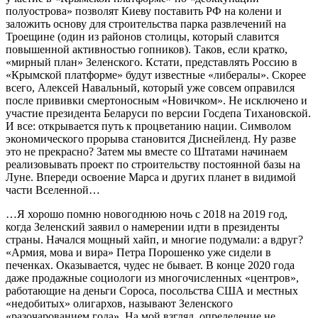
полуострова» позволят Киеву поставить РФ на колени и
заложить основу для строительства парка развлечений на
Троещине (один из районов столицы, который славится
повышенной активностью гопников). Таков, если кратко,
«мирный план» Зеленского. Кстати, представлять Россию в
«Крымской платформе» будут известные «либералы». Скорее
всего, Алексей Навальный, который уже совсем оправился
после прививки смертоносным «Новичком». Не исключено и
участие президента Беларуси по версии Госдепа Тихановской.
И все: открывается путь к процветанию нации. Символом
экономического прорыва становится Диснейленд. Ну разве
это не прекрасно? Затем мы вместе со Штатами начинаем
реализовывать проект по строительству постоянной базы на
Луне. Впереди освоение Марса и других планет в видимой
части Вселенной…
…Я хорошо помню новогоднюю ночь с 2018 на 2019 год,
когда Зеленский заявил о намерении идти в президенты
страны. Начался мощный хайп, и многие подумали: а вдруг?
«Армия, мова и вира» Петра Порошенко уже сидели в
печенках. Оказывается, чудес не бывает. В конце 2020 года
даже продажные социологи из многочисленных «центров»,
работающие на деньги Сороса, посольства США и местных
«недобитых» олигархов, называют Зеленского
«разочарованием года». На мой взгляд, определение не