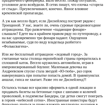
праздничного фейерверка. Было весело. Пожар потушили,
уголовное дело возбудили. В сетях пишут, что елочка «сгорела
от стыда». Преувеличивают, конечно. Явное влияние
кремлевской пропаганды.
А уж как весело будет, если Диснейленд построят рядом с
Троещиной. У нас, знаете ли, очень суровые предновогодние
аттракционы. Про развлечение «падающие фонари»
слышали? Едете вы в крайнем правом ряду по путепроводу, а
на вас одновременно три фонаря падают. Ощущения
незабываемые, судя по виду владельца разбитого
«Фольксвагена».
Или же бесплатный аттракцион «ледовый город». За
считанные часы столица европейской страны превратилась в
сплошной каток. Весело кружились автомобили, играя в
импровизированный боулинг. Маленькая девочка на
Андреевском спуске стала звездой «Ю-тюба», раз сорок
навернувшись при попытке попасть домой. В травмпунктах
аншлаг, гипса не хватает. Разве это не Диснейленд?!
Осталось только все красиво оформить в одной локации и
продавать билеты на бетонные горки с шипами и колючей
проволокой, в подземелье Бандеры, где детки смогут поиграть
в героев «небесной сотни». Иностранные инвесторы будут
буквально драться за право вложить миллиарды долларов в