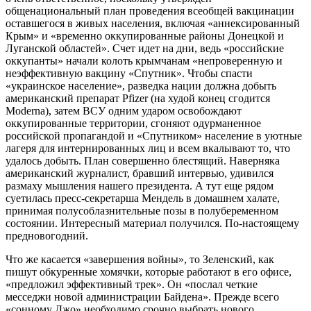
общенациональный план проведения всеобщей вакцинации
оставшегося в живых населения, включая «аннексированный
Крым» и «временно оккупированные районы Донецкой и
Луганской областей». Счет идет на дни, ведь «российские
оккупанты» начали колоть крымчанам «непроверенную и
неэффективную вакцину «Спутник». Чтобы спасти
«украинское население», разведка нации должна добыть
американский препарат Pfizer (на худой конец сгодится
Moderna), затем ВСУ одним ударом освобождают
оккупированные территории, сгоняют одурманенное
российской пропагандой и «Спутником» население в уютные
лагеря для интернированных лиц и всем вкалывают то, что
удалось добыть. План совершенно блестящий. Наверняка
американский журналист, бравший интервью, удивился
размаху мышления нашего президента. А тут еще рядом
суетилась пресс-секретарша Мендель в домашнем халате,
принимая полусоблазнительные позы в полубеременном
состоянии. Интересный материал получился. По-настоящему
предновогодний.
Что же касается «завершения войны», то Зеленский, как
пишут обкуренные хомячки, которые работают в его офисе,
«предложил эффективный трек». Он «послал четкие
месседжи новой администрации Байдена». Прежде всего
«сонному Джо» необходимо срочно выбрать нового