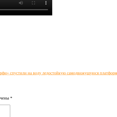
рфи» спустили на воду ледостойкую самодвижущуюся платфор
ечены
*