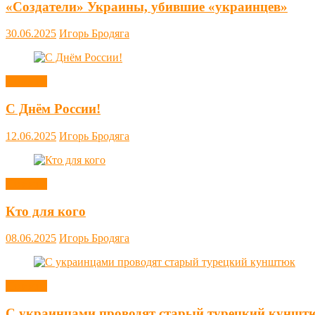
«Создатели» Украины, убившие «украинцев»
30.06.2025
Игорь Бродяга
Новости
С Днём России!
12.06.2025
Игорь Бродяга
Новости
Кто для кого
08.06.2025
Игорь Бродяга
Новости
С украинцами проводят старый турецкий куншт