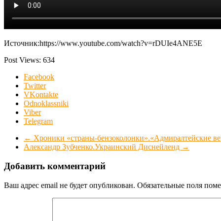
Источник:https://www.youtube.com/watch?v=rDUIe4ANE5E
Post Views:
634
Facebook
Twitter
VKontakte
Odnoklassniki
Viber
Telegram
←
Хроники «страны-бензоколонки».«Адмиралтейские ве
Александр Зубченко.Украинский Диснейленд
→
Добавить комментарий
Ваш адрес email не будет опубликован.
Обязательные поля пом