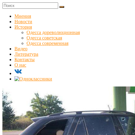
Skip
to
Куликовец
content
Мнения
Новости
Сайт
История
одесского
Одесса дореволюционная
сопротивления
Одесса советская
Одесса современная
Видео
Литература
Контакты
О нас