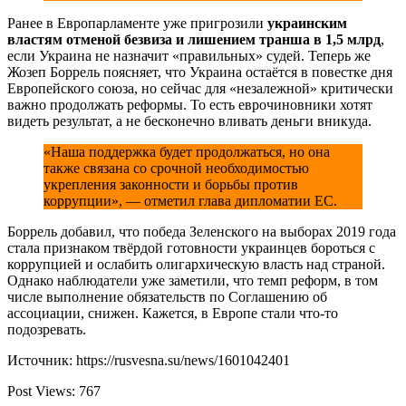
Ранее в Европарламенте уже пригрозили
украинским
властям отменой безвиза и лишением транша в 1,5 млрд
,
если Украина не назначит «правильных» судей. Теперь же
Жозеп Боррель поясняет, что Украина остаётся в повестке дня
Европейского союза, но сейчас для «незалежной» критически
важно продолжать реформы. То есть еврочиновники хотят
видеть результат, а не бесконечно вливать деньги вникуда.
«Наша поддержка будет продолжаться, но она
также связана со срочной необходимостью
укрепления законности и борьбы против
коррупции», — отметил глава дипломатии ЕС.
Боррель добавил, что победа Зеленского на выборах 2019 года
стала признаком твёрдой готовности украинцев бороться с
коррупцией и ослабить олигархическую власть над страной.
Однако наблюдатели уже заметили, что темп реформ, в том
числе выполнение обязательств по Соглашению об
ассоциации, снижен. Кажется, в Европе стали что-то
подозревать.
Источник: https://rusvesna.su/news/1601042401
Post Views:
767