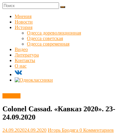
Skip
to
Куликовец
content
Мнения
Новости
Сайт
История
одесского
Одесса дореволюционная
сопротивления
Одесса советская
Одесса современная
Видео
Литература
Контакты
О нас
Новости
Colonel Cassad. «Кавказ 2020». 23-
24.09.2020
24.09.2020
24.09.2020
Игорь Бродяга
0 Комментариев