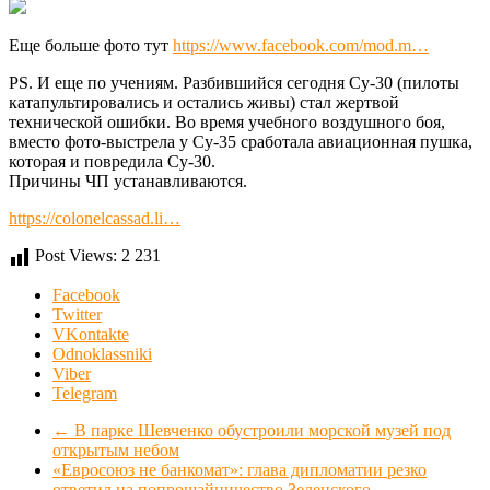
Еще больше фото тут
https://www.facebook.com/mod.m…
PS. И еще по учениям. Разбившийся сегодня Су-30 (пилоты
катапультировались и остались живы) стал жертвой
технической ошибки. Во время учебного воздушного боя,
вместо фото-выстрела у Су-35 сработала авиационная пушка,
которая и повредила Су-30.
Причины ЧП устанавливаются.
https://colonelcassad.li…
Post Views:
2 231
Facebook
Twitter
VKontakte
Odnoklassniki
Viber
Telegram
←
В парке Шевченко обустроили морской музей под
открытым небом
«Евросоюз не банкомат»: глава дипломатии резко
ответил на попрошайничество Зеленского
→