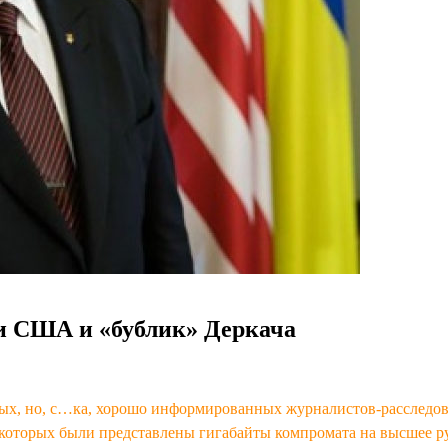
и США и «бублик» Деркача
ых, но, с…ка, хорошо информированных журналистов-расследова
 которых были представлены гигабайты компромата на высшее р