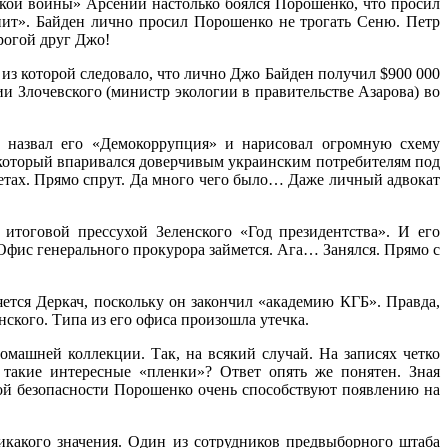
ской войны» Арсений настолько боялся Порошенко, что просил
нит». Байден лично просил Порошенко не трогать Сеню. Петр
рогой друг Джо!
из которой следовало, что лично Джо Байден получил $900 000
и Злочевского (министр экологии в правительстве Азарова) во
ч назвал его «Демокоррупция» и нарисовал огромную схему
 который впаривался доверчивым украинским потребителям под
ветах. Прямо спрут. Да много чего было… Даже личный адвокат
итоговой прессухой Зеленского «Год президентства». И его
ь Офис генерального прокурора займется. Ага… Занялся. Прямо с
яется Деркач, поскольку он закончил «академию КГБ». Правда,
ского. Типа из его офиса произошла утечка.
омашней коллекции. Так, на всякий случай. На записях четко
такие интересные «пленки»? Ответ опять же понятен. Зная
ной безопасности Порошенко очень способствуют появлению на
акого значения. Один из сотрудников предвыборного штаба