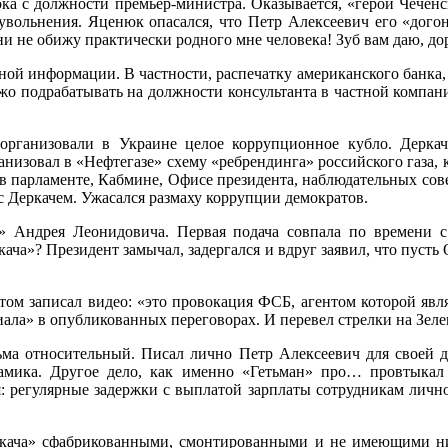
ка с должности премьер-министра. Оказывается, «герой Чечен
 увольнения. Яценюк опасался, что Петр Алексеевич его «дого
ни не обижу практически родного мне человека! Зуб вам даю, до
ной информации. В частности, распечатку американского банка, 
Джо подрабатывать на должности консультанта в частной компани
 организовали в Украине целое коррупционное кубло. Дерка
анизовал в «Нефтегазе» схему «ребрендинга» российского газа,
 в парламенте, Кабмине, Офисе президента, наблюдательных со
 Деркачем. Ужасался размаху коррупции демократов.
» Андрея Леонидовича. Первая подача совпала по времени с 
кача»? Президент замычал, задергался и вдруг заявил, что пуст
том записал видео: «это провокация ФСБ, агентом которой явл
ла» в опубликованных переговорах. И перевел стрелки на Зелен
ьма относительный. Писал лично Петр Алексеевич для своей д
мика. Другое дело, как именно «Гетьман» про… провтыкал 
ся: регулярные задержки с выплатой зарплаты сотрудникам лич
кача» сфабрикованными, смонтированными и не имеющими ник