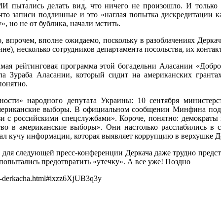
И пытались делать вид, что ничего не произошло. И только 
 что записи подлинные и это «наглая попытка дискредитации 
, но не от бублика, начали мстить.
, впрочем, вполне ожидаемо, поскольку в разоблачениях Дерк
), несколько сотрудников департамента посольства, их контакт
амая рейтинговая программа этой богадельни Аласании «Добро
ла Зураба Аласании, который сидит на американских гранта
понятно.
ьности» народного депутата Украины: 10 сентября министер
американские выборы. В официальном сообщении Минфина подче
 с российскими спецслужбами». Короче, понятно: демократы 
о в американские выборы». Они настолько расслабились в св
рал кучу информации, которая выявляет коррупцию в верхушке 
 для следующей пресс-конференции Деркача даже трудно предста
 попытались предотвратить «утечку». А все уже! Поздно
blik-derkacha.html#ixzz6XjUB3q3y