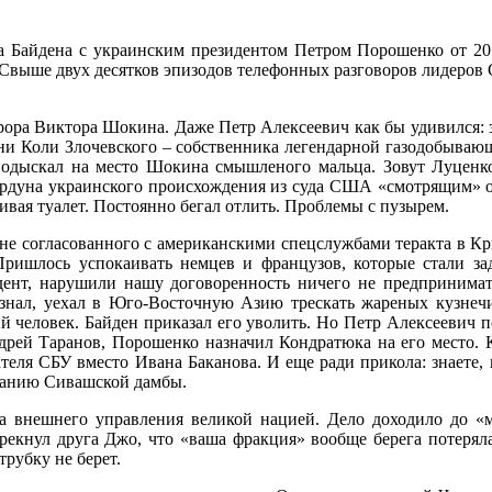
а Байдена с украинским президентом Петром Порошенко от 201
. Свыше двух десятков эпизодов телефонных разговоров лидер
рора Виктора Шокина. Даже Петр Алексеевич как бы удивился: з
ни Коли Злочевского – собственника легендарной газодобывающ
подыскал на место Шокина смышленого мальца. Зовут Луценк
 пердуна украинского происхождения из суда США «смотрящим» о
ивая туалет. Постоянно бегал отлить. Проблемы с пузырем.
 не согласованного с американскими спецслужбами теракта в Кр
Пришлось успокаивать немцев и французов, которые стали за
идент, нарушили нашу договоренность ничего не предпринима
знал, уехал в Юго-Восточную Азию трескать жареных кузнечик
человек. Байден приказал его уволить. Но Петр Алексеевич по
дрей Таранов, Порошенко назначил Кондратюка на его место. 
теля СБУ вместо Ивана Баканова. И еще ради прикола: знаете, 
ованию Сивашской дамбы.
ма внешнего управления великой нацией. Дело доходило до 
кнул друга Джо, что «ваша фракция» вообще берега потеряла
трубку не берет.