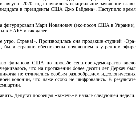
в августе 2020 года появилось официальное заявление главы
кандидата в президенты США Джо Байдена». Наступило время
ача фигурировали Мари Йованович (экс-посол США в Украине),
ы в НАБУ и так далее.
е утро, Страна!». Производилась она продакшн-студией «Эра-
х, были страшно обеспокоены появлением в утреннем эфире
ство финансов США по просьбе сенаторов-демократов ввело
ркивалось, что на протяжении более десяти лет Деркач был
никогда не отличались особым разнообразием идеологических
оей колонии, что даже особо не шифровались. В результате
Демпартии.
вить. Депутат пообещал «зажечь» в начале следующей недели.