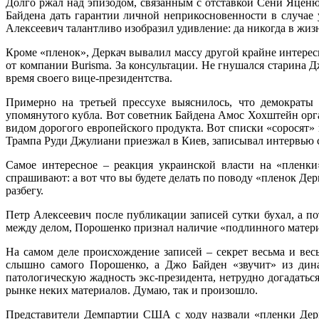
Долго ржал над эпизодом, связанным с отставкой Сени Яценю
Байдена дать гарантии личной неприкосновенности в случае
Алексеевич талантливо изобразил удивление: да никогда в жиз
Кроме «пленок», Деркач вывалил массу другой крайне интерес
от компании Burisma. За консультации. Не гнушался старина 
время своего вице-президентства.
Примерно на третьей прессухе выяснилось, что демократы
упомянутого кубла. Вот советник Байдена Амос Хохштейн орг
видом дорогого европейского продукта. Вот списки «соросят»
Трампа Руди Джулиани приезжал в Киев, записывал интервью с
Самое интересное – реакция украинской власти на «пленки
спрашивают: а вот что вы будете делать по поводу «пленок Дер
разбегу.
Петр Алексеевич после публикации записей сутки бухал, а по
между делом, Порошенко признал наличие «подлинного материа
На самом деле происхождение записей – секрет весьма и вес
слышно самого Порошенко, а Джо Байден «звучит» из дина
патологическую жадность экс-президента, нетрудно догадать
рынке неких материалов. Думаю, так и произошло.
Представители Демпартии США с ходу назвали «пленки Дер