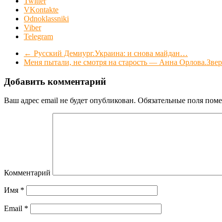
Twitter
VKontakte
Odnoklassniki
Viber
Telegram
←
Русский Демиург.Украина: и снова майдан…
Меня пытали, не смотря на старость — Анна Орлова.Звер
Добавить комментарий
Ваш адрес email не будет опубликован.
Обязательные поля пом
Комментарий
Имя
*
Email
*