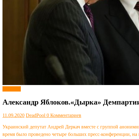
Новости
Александр Яблоков.«Дырка» Демпарти
11.09.2020
DeadPool
0 Комментариев
Украинский депутат Андрей Деркач вместе с группой анонимн
время было проведено четыре больших пресс-конференции, на