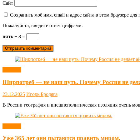
Сайт
Сохранить моё имя, email и адрес сайта в этом браузере д
Пожалуйста, введите ответ цифрами:
пять − 3 =
Новости
Ширпотреб — не наш путь. Почему Россия не дел
23.12.2025
Игорь Бродяга
В России география и внешнеполитическая изоляция очень мощн
Новости
Уже 365 лет они пытаются править миром.