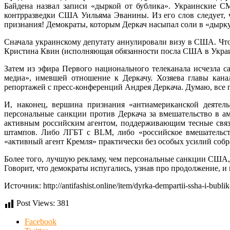
Байдена назвал записи «дыркой от бублика». Украинские СМ
контрразведки США Уильяма Эванины. Из его слов следует,
признания! Демократы, которым Деркач насыпал соли в «дырку»
Сначала украинскому депутату аннулировали визу в США. Что
Кристина Квин (исполняющая обязанности посла США в Украине
Затем из эфира Первого национального телеканала исчезла с
медиа», имевшей отношение к Деркачу. Хозяева главы кана
репортажей с пресс-конференций Андрея Деркача. Думаю, все 
И, наконец, вершина признания «антиамериканской деятел
персональные санкции против Деркача за вмешательство в 
активным российским агентом, поддерживающим тесные связи
штампов. Либо ЛГБТ с BLM, либо «российское вмешательств
«активный агент Кремля» практически без особых усилий соб
Более того, лучшую рекламу, чем персональные санкции США,
Говорит, что демократы испугались, узнав про продолжение, и
Источник: http://antifashist.online/item/dyrka-dempartii-ssha-i-bu
Post Views:
381
Facebook