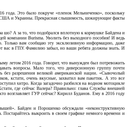
6 года. Это было покруче «пленок Мельниченко», поскольку
ов США и Украины. Прекрасная слышимость, шокирующие факты
а шо? А за то, что подобрался вплотную к кормушке Байдена и
ей компании Burisma. Уволить без выходного пособия! И ведь
о. Только вам сообщаю эту эксклюзивную информацию, даже
т вас в ГПУ. Фамилию забыл, но ваши ребята должны знать. И
ыму летом 2016 года. Говорит, что вынужден был потревожить
давать вопросы. Мало того, что диверсионную группу почти
ть без разрешения великой американской нации. «Сывочолый
ов, кстати, очень вкусные, захватил вам пакетик. А это все
ступил хитро. Когда загадочно разбился на водном мотоцикле
Кстати, где сейчас Валера? Правильно: глава Службы внешней
кто возглавляет ГУР сейчас? Кирилл Буданов. Ему в 2016 году
«мышей». Байден и Порошенко обсуждали «неконструктивную
. Постарайтесь выкроить в своем графике немного времени и