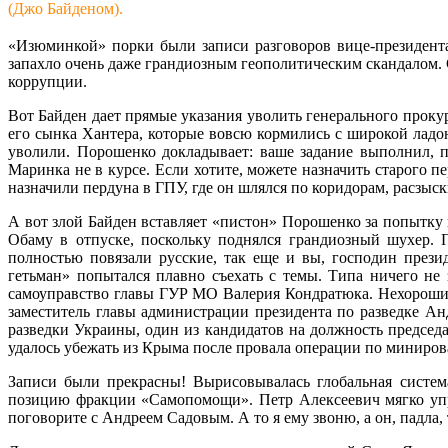
(Джо Байденом).
«Изюминкой» порки были записи разговоров вице-президент
запахло очень даже грандиозным геополитическим скандалом
коррупции.
Вот Байден дает прямые указания уволить генерального проку
его сынка Хантера, которые вовсю кормились с широкой ладо
уволили. Порошенко докладывает: ваше задание выполнил, 
Маринка не в курсе. Если хотите, можете назначить старого
назначили пердуна в ГПУ, где он шлялся по коридорам, расзыск
А вот злой Байден вставляет «пистон» Порошенко за попытку
Обаму в отпуске, поскольку поднялся грандиозный шухер. 
полностью повязали русские, так еще и вы, господин през
гетьман» попытался плавно съехать с темы. Типа ничего не 
самоуправство главы ГУР МО Валерия Кондратюка. Нехороший 
заместитель главы администрации президента по разведке Ан
разведки Украины, один из кандидатов на должность председа
удалось убежать из Крыма после провала операции по минир
Записи были прекрасны! Вырисовывалась глобальная систе
позицию фракции «Самопомощи». Петр Алексеевич мягко упре
поговорите с Андреем Садовым. А то я ему звоню, а он, падла, 