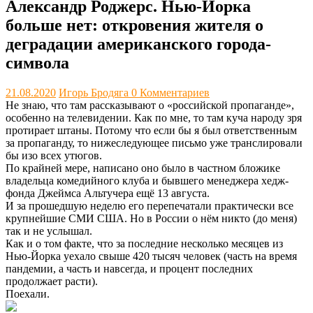
Александр Роджерс. Нью-Йорка
больше нет: откровения жителя о
деградации американского города-
символа
21.08.2020
Игорь Бродяга
0 Комментариев
Не знаю, что там рассказывают о «российской пропаганде»,
особенно на телевидении. Как по мне, то там куча народу зря
протирает штаны. Потому что если бы я был ответственным
за пропаганду, то нижеследующее письмо уже транслировали
бы изо всех утюгов.
По крайней мере, написано оно было в частном бложике
владельца комедийного клуба и бывшего менеджера хедж-
фонда Джеймса Альтучера ещё 13 августа.
И за прошедшую неделю его перепечатали практически все
крупнейшие СМИ США. Но в России о нём никто (до меня)
так и не услышал.
Как и о том факте, что за последние несколько месяцев из
Нью-Йорка уехало свыше 420 тысяч человек (часть на время
пандемии, а часть и навсегда, и процент последних
продолжает расти).
Поехали.