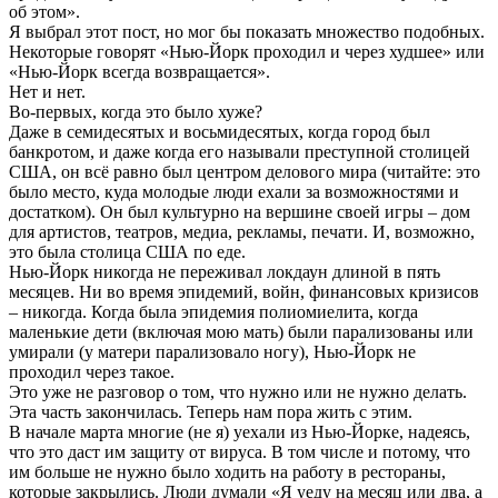
об этом».
Я выбрал этот пост, но мог бы показать множество подобных.
Некоторые говорят «Нью-Йорк проходил и через худшее» или
«Нью-Йорк всегда возвращается».
Нет и нет.
Во-первых, когда это было хуже?
Даже в семидесятых и восьмидесятых, когда город был
банкротом, и даже когда его называли преступной столицей
США, он всё равно был центром делового мира (читайте: это
было место, куда молодые люди ехали за возможностями и
достатком). Он был культурно на вершине своей игры – дом
для артистов, театров, медиа, рекламы, печати. И, возможно,
это была столица США по еде.
Нью-Йорк никогда не переживал локдаун длиной в пять
месяцев. Ни во время эпидемий, войн, финансовых кризисов
– никогда. Когда была эпидемия полиомиелита, когда
маленькие дети (включая мою мать) были парализованы или
умирали (у матери парализовало ногу), Нью-Йорк не
проходил через такое.
Это уже не разговор о том, что нужно или не нужно делать.
Эта часть закончилась. Теперь нам пора жить с этим.
В начале марта многие (не я) уехали из Нью-Йорке, надеясь,
что это даст им защиту от вируса. В том числе и потому, что
им больше не нужно было ходить на работу в рестораны,
которые закрылись. Люди думали «Я уеду на месяц или два, а