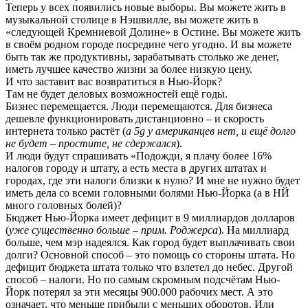
Теперь у всех появились новые выборы. Вы можете жить в
музыкальной столице в Нэшвилле, вы можете жить в
«следующей Кремниевой Долине» в Остине. Вы можете жить
в своём родном городе посредине чего угодно. И вы можете
быть так же продуктивны, зарабатывать столько же денег,
иметь лучшее качество жизни за более низкую цену.
И что заставит вас возвратиться в Нью-Йорк?
Там не будет деловых возможностей ещё годы.
Бизнес перемещается. Люди перемещаются. Для бизнеса
дешевле функционировать дистанционно – и скорость
интернета только растёт (
а 5g у американцев нет, и ещё долго
не будет – простите, не сдержался
).
И люди будут спрашивать «Подожди, я плачу более 16%
налогов городу и штату, а есть места в других штатах и
городах, где эти налоги близки к нулю? И мне не нужно будет
иметь дела со всеми головными болями Нью-Йорка (а в НЙ
много головных болей)?
Бюджет Нью-Йорка имеет дефицит в 9 миллиардов долларов
(
уже существенно больше – прим. Роджерса
). На миллиард
больше, чем мэр надеялся. Как город будет выплачивать свои
долги? Основной способ – это помощь со стороны штата. Но
дефицит бюджета штата только что взлетел до небес. Другой
способ – налоги. Но по самым скромным подсчётам Нью-
Йорк потерял за эти месяцы 900.000 рабочих мест. А это
означает, что меньше прибыли с меньших оборотов. Или