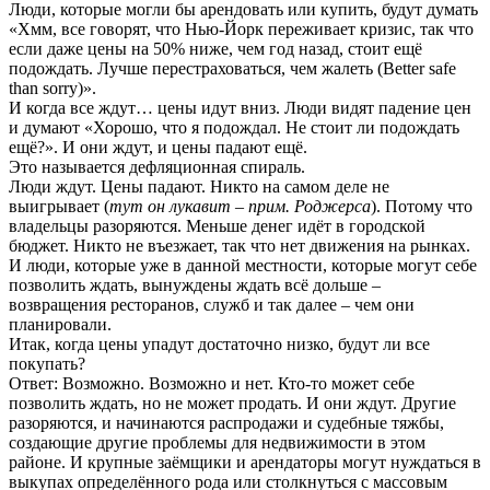
Люди, которые могли бы арендовать или купить, будут думать
«Хмм, все говорят, что Нью-Йорк переживает кризис, так что
если даже цены на 50% ниже, чем год назад, стоит ещё
подождать. Лучше перестраховаться, чем жалеть (Better safe
than sorry)».
И когда все ждут… цены идут вниз. Люди видят падение цен
и думают «Хорошо, что я подождал. Не стоит ли подождать
ещё?». И они ждут, и цены падают ещё.
Это называется дефляционная спираль.
Люди ждут. Цены падают. Никто на самом деле не
выигрывает (
тут
он
лукавит
– прим
. Роджерса
). Потому что
владельцы разоряются. Меньше денег идёт в городской
бюджет. Никто не въезжает, так что нет движения на рынках.
И люди, которые уже в данной местности, которые могут себе
позволить ждать, вынуждены ждать всё дольше –
возвращения ресторанов, служб и так далее – чем они
планировали.
Итак, когда цены упадут достаточно низко, будут ли все
покупать?
Ответ: Возможно. Возможно и нет. Кто-то может себе
позволить ждать, но не может продать. И они ждут. Другие
разоряются, и начинаются распродажи и судебные тяжбы,
создающие другие проблемы для недвижимости в этом
районе. И крупные заёмщики и арендаторы могут нуждаться в
выкупах определённого рода или столкнуться с массовым