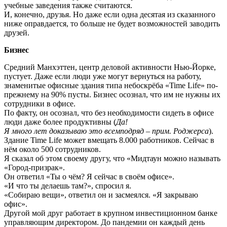
учебные заведения также считаются.
И, конечно, друзья. Но даже если одна десятая из сказанного
ниже оправдается, то больше не будет возможностей заводить
друзей.
Бизнес
Средний Манхэттен, центр деловой активности Нью-Йорке,
пустует. Даже если люди уже могут вернуться на работу,
знаменитые офисные здания типа небоскрёба «Time Life» по-
прежнему на 90% пусты. Бизнес осознал, что им не нужны их
сотрудники в офисе.
По факту, он осознал, что без необходимости сидеть в офисе
люди даже более продуктивны (
Да!
Я
много
лет
доказываю
это
всем
подряд
– прим
. Роджерса
).
Здание Time Life может вмещать 8.000 работников. Сейчас в
нём около 500 сотрудников.
Я сказал об этом своему другу, что «Мидтаун можно называть
«Город-призрак».
Он ответил «Ты о чём? Я сейчас в своём офисе».
«И что ты делаешь там?», спросил я.
«Собираю вещи», ответил он и засмеялся. «Я закрываю
офис».
Другой мой друг работает в крупном инвестиционном банке
управляющим директором. До пандемии он каждый день