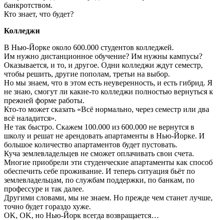
банкротством.
Кто знает, что будет?
Колледжи
В Нью-Йорке около 600.000 студентов колледжей.
Им нужно дистанционное обучение? Им нужны кампусы?
Оказывается, и то, и другое. Одни колледжи ждут семестр,
чтобы решить, другие пополам, третьи на выбор.
Но мы знаем, что в этом есть неуверенность, и есть гибрид. Я
не знаю, смогут ли какие-то колледжи полностью вернуться к
прежней форме работы.
Кто-то может сказать «Всё нормально, через семестр или два
всё наладится».
Не так быстро. Скажем 100.000 из 600.000 не вернутся в
школу и решат не арендовать апартаменты в Нью-Йорке. И
большое количество апартаментов будет пустовать.
Куча землевладельцев не сможет оплачивать свои счета.
Многие приобрели эти студенческие апартаменты как способ
обеспечить себе проживание. И теперь ситуация бьёт по
землевладельцам, по службам поддержки, по банкам, по
профессуре и так далее.
Другими словами, мы не знаем. Но прежде чем станет лучше,
точно будет гораздо хуже.
OK, OK, но Нью-Йорк всегда возвращается…