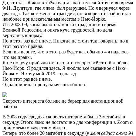
Да, это так. Я жил в трёх кварталах от нулевой точки во время
9/11. Даунтаун, где я жил, был разрушен. Но я вернулся через
два года. Такая тяжесть и трагедия, но вскоре этот район стал
наиболее привлекательным местом в Нью-Йорке.
И в 2008-09, когда было так много страданий во время
Великой Рецессии, и опять куча трудностей, но дела
вернулись в норму.
Но в этот раз всё иначе. Никогда не стоит так говорить, но в
этот раз это правда.
Если вы верите, что в этот раз будет как обычно – я надеюсь,
что вы правы.
Я не получу прибыли от того, что говорю всё это. Я люблю
Нью-Йорк. Я родился здесь. Я люблю всё связанное с Нью-
Йорком. Я хочу мой 2019 год назад.
Но в этот раз всё иначе.
Одна причина: пропускная способность.
Скорость интернета больше не барьер для дистанционной
работы
В 2008 году средняя скорость интернета была 3 мегабита в
секунду. Этого явно не достаточно для конференции в Zoom с
приемлемым качеством видео.
Теперь это более 20 мегабит в секунду (
у меня сейчас около 94