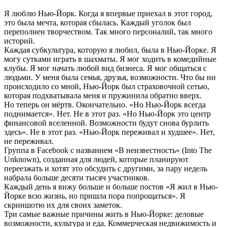
Я люблю Нью-Йорк. Когда я впервые приехал в этот город,
это была мечта, которая сбылась. Каждый уголок был
переполнен творчеством. Так много персоналий, так много
историй.
Каждая субкультура, которую я любил, была в Нью-Йорке. Я
могу сутками играть в шахматы. Я мог ходить в комедийные
клубы. Я мог начать любой вид бизнеса. Я мог общаться с
людьми. У меня была семья, друзья, возможности. Что бы ни
происходило со мной, Нью-Йорк был страховочной сетью,
которая подхватывала меня и пружинила обратно вверх.
Но теперь он мёртв. Окончательно. «Но Нью-Йорк всегда
поднимается». Нет. Не в этот раз. «Но Нью-Йорк это центр
финансовой вселенной. Возможности будут снова бурлить
здесь». Не в этот раз. «Нью-Йорк переживал и худшее». Нет,
не переживал.
Группа в Facebook с названием «В неизвестность» (Into The
Unknown), созданная для людей, которые планируют
переезжать и хотят это обсудить с другими, за пару недель
набрала больше десяти тысяч участников.
Каждый день я вижу больше и больше постов «Я жил в Нью-
Йорке всю жизнь, но пришла пора попрощаться». Я
скриншотю их для своих заметок.
Три самые важные причины жить в Нью-Йорке: деловые
возможности, культура и еда. Коммерческая недвижимость и