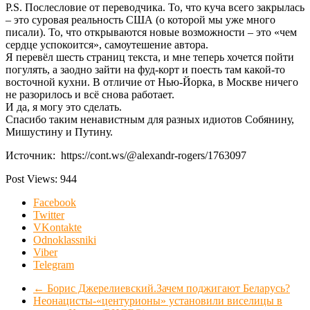
P.S. Послесловие от переводчика. То, что куча всего закрылась
– это суровая реальность США (о которой мы уже много
писали). То, что открываются новые возможности – это «чем
сердце успокоится», самоутешение автора.
Я перевёл шесть страниц текста, и мне теперь хочется пойти
погулять, а заодно зайти на фуд-корт и поесть там какой-то
восточной кухни. В отличие от Нью-Йорка, в Москве ничего
не разорилось и всё снова работает.
И да, я могу это сделать.
Спасибо таким ненавистным для разных идиотов Собянину,
Мишустину и Путину.
Источник: https://cont.ws/@alexandr-rogers/1763097
Post Views:
944
Facebook
Twitter
VKontakte
Odnoklassniki
Viber
Telegram
←
Борис Джерелиевский.Зачем поджигают Беларусь?
Неонацисты-«центурионы» установили виселицы в