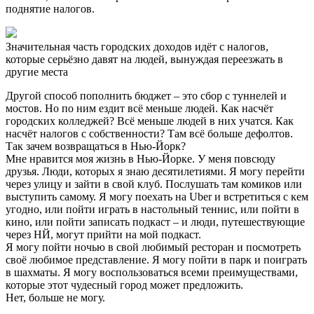
поднятие налогов.
Значительная часть городских доходов идёт с налогов,
которые серьёзно давят на людей, вынуждая переезжать в
другие места
Другой способ пополнить бюджет – это сбор с туннелей и
мостов. Но по ним ездит всё меньше людей. Как насчёт
городских колледжей? Всё меньше людей в них учатся. Как
насчёт налогов с собственности? Там всё больше дефолтов.
Так зачем возвращаться в Нью-Йорк?
Мне нравится моя жизнь в Нью-Йорке. У меня повсюду
друзья. Люди, которых я знаю десятилетиями. Я могу перейти
через улицу и зайти в свой клуб. Послушать там комиков или
выступить самому. Я могу поехать на Uber и встретиться с кем
угодно, или пойти играть в настольный теннис, или пойти в
кино, или пойти записать подкаст – и люди, путешествующие
через НЙ, могут прийти на мой подкаст.
Я могу пойти ночью в свой любимый ресторан и посмотреть
своё любимое представление. Я могу пойти в парк и поиграть
в шахматы. Я могу воспользоваться всеми преимуществами,
которые этот чудесный город может предложить.
Нет, больше не могу.