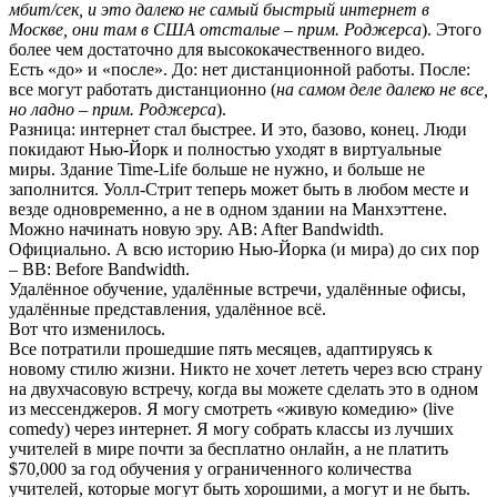
мбит/сек, и это далеко не самый быстрый интернет в
Москве, они там в США отсталые – прим. Роджерса
). Этого
более чем достаточно для высококачественного видео.
Есть «до» и «после». До: нет дистанционной работы. После:
все могут работать дистанционно (
на самом деле далеко не все,
но ладно – прим. Роджерса
).
Разница: интернет стал быстрее. И это, базово, конец. Люди
покидают Нью-Йорк и полностью уходят в виртуальные
миры. Здание Time-Life больше не нужно, и больше не
заполнится. Уолл-Стрит теперь может быть в любом месте и
везде одновременно, а не в одном здании на Манхэттене.
Можно начинать новую эру. AB: After Bandwidth.
Официально. А всю историю Нью-Йорка (и мира) до сих пор
– BB: Before Bandwidth.
Удалённое обучение, удалённые встречи, удалённые офисы,
удалённые представления, удалённое всё.
Вот что изменилось.
Все потратили прошедшие пять месяцев, адаптируясь к
новому стилю жизни. Никто не хочет лететь через всю страну
на двухчасовую встречу, когда вы можете сделать это в одном
из мессенджеров. Я могу смотреть «живую комедию» (live
comedy) через интернет. Я могу собрать классы из лучших
учителей в мире почти за бесплатно онлайн, а не платить
$70,000 за год обучения у ограниченного количества
учителей, которые могут быть хорошими, а могут и не быть.