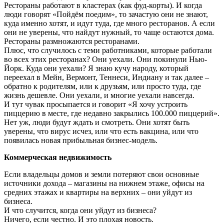
Рестораны работают в кластерах (как фуд-корты). И когда
люди говорят «Пойдём поедим», то зачастую они не знают,
куда именно хотят, и идут туда, где много ресторанов. А если
они не уверены, что найдут нужный, то чаще остаются дома.
Рестораны размножаются ресторанами.
Плюс, что случилось с теми работниками, которые работали
во всех этих ресторанах? Они уехали. Они покинули Нью-
Йорк. Куда они уехали? Я знаю кучу народу, который
переехал в Мейн, Вермонт, Теннеси, Индиану и так далее –
обратно к родителям, или к друзьям, или просто туда, где
жизнь дешевле. Они уехали, и многие уехали навсегда.
И тут чувак просыпается и говорит «Я хочу устроить
пиццерию в месте, где недавно закрылись 100.000 пиццерий».
Нет уж, люди будут ждать и смотреть. Они хотят быть
уверены, что вирус исчез, или что есть вакцина, или что
появилась новая прибыльная бизнес-модель.
Коммерческая недвижимость
Если владельцы домов и земли потеряют свои основные
источники дохода – магазины на нижнем этаже, офисы на
средних этажах и квартиры на верхних – они уйдут из
бизнеса.
И что случится, когда они уйдут из бизнеса?
Ничего, если честно. И это плохая новость.