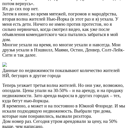
потом вернусь».
Их до сих пор нет.
Затем в июне, во время мятежей, погромов и мародёрства,
вторая волна жителей Нью-Йорка (в этот раз и я) уехала. У
меня есть дети. Ничего не имею против протестов, но я
сильно нервничал, когда смотрел видео, как уже после
объявления комендантского часа пытались забраться в мой
дом.
Многие уехали на время, но многие уехали и навсегда. Мои
друзья уехали в Нэшвилл, Маями, Остин, Денвер, Солт-Лейк-
Сити и так далее.
Данные по недвижимости показывают количество жителей
НЙ, бегущих в другие города
Теперь уезжает третья волна жителей. Но они уже, возможно,
опоздали. Цены упали на 30-50% – и на аренду, и на продажу
недвижимости. Зато аренда выросла в других городах – тех,
куда бегут нью-йоркцы.
Я временно, а может и на постоянно в Южной Флориде. И мы
искали подходящую недвижимость. Выбрали три дома,
которые нам понравились, вызвали риэлтора.
Дом номер раз. Сегодня утром арендовали за цену, на 50%
выше, чем написано.