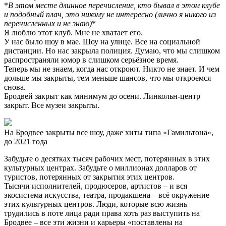
*
В этом месте длинное перечисление, кто бывал в этом клубе
и подобный плач, это никому не интересно (лично я никого из
перечисленных и не знаю)
*
Я люблю этот клуб. Мне не хватает его.
У нас было шоу в мае. Шоу на улице. Все на социальной
дистанции. Но нас закрыла полиция. Думаю, что мы слишком
распространяли юмор в слишком серьёзное время.
Теперь мы не знаем, когда нас откроют. Никто не знает. И чем
дольше мы закрыты, тем меньше шансов, что мы откроемся
снова.
Бродвей закрыт как минимум до осени. Линкольн-центр
закрыт. Все музеи закрыты.
На Бродвее закрыты все шоу, даже хиты типа «Гамильтона»,
до 2021 года
Забудьте о десятках тысяч рабочих мест, потерянных в этих
культурных центрах. Забудьте о миллионах долларов от
туристов, потерянных от закрытия этих центров.
Тысячи исполнителей, продюсеров, артистов – и вся
экосистема искусства, театра, продакшена – всё окружение
этих культурных центров. Люди, которые всю жизнь
трудились в поте лица ради права хоть раз выступить на
Бродвее – все эти жизни и карьеры «поставлены на