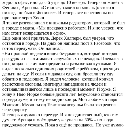
ходил в офис, иногда с 6 утра до 10 вечера. Теперь он живёт в
Фениксе, Аризона. «С июня», заявил он мне. «До этого я
никогда не был в Фениксе». И теперь все переговоры он
проводит через Zoom.
Я также разговаривал с книжным редактором, который не был
в городе с марта. «Мы прекрасно работаем. И я не уверен, что
нам стоит возвращаться в офис».
Ещё один мой приятель, Дерек Халперн, был уверен, что
останется в городе. На днях он написал пост в Facebook, что
готов передумать. Он написал:
«На прошлой неделе я видел бездомного, который потерял
рассудок и начал атаковать случайных пешеходов. Плевался в
них, кидал различные предметы и размахивал кулаками. Я
видел несколько одиноких родителей с ребёнком, просящих
деньги на еду. И если им давали еду, они бросали эту еду
обратно в подающих. Я видел человека, который кричал
расистские слоганы, имитируя нападение на людей и
останавливавшегося лишь в последний момент. И хуже. Я
живу в Нью-Йорке больше десяти лет. Безусловно становится
гораздо хуже, и этому не видно конца. Мой любимый парк
Мэдисон. Месяц назад 19-летняя девушка была застрелена
через дорогу.
И теперь я думаю о переезде. И я не единственный, кто там
думает. Аренда в моём доме уже упала на 30% – но люди
продолжают уезжать. Пока я ещё не прощаюсь. Но уже думаю