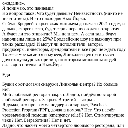
ожидание».
Я понимаю, это пандемия.
Но вопрос таков: Что будет дальше? Неизвестность (никто не
знает ответа). И это плохо для Нью-Йорка.
Сейчас Бродвей закрыт «как минимум до начала 2021 года», и
дальше, скорее всего, будет серия переносов даты открытия.
А будет ли это открытие? Мы не знаем. А если залы будут
наполнены лишь на 25%? Бродвейские шоу не выживут при
таких раскладах! И могут ли исполнители, авторы,
продюсеры, инвесторы, арендодатели и все прочие ждать год?
То же самое касается и музеев, Линкольн-центра и тысяч
других культурных причин, по которым миллионы людей
ежегодно посещали Нью-Йорк.
Еда
Будки с хот-догами снаружи Линкольн-центра? Их больше
нет.
Мой любимый ресторан закрыт. Ладно, пойдём во второй
любимый ресторан. Закрыт. В третий – закрыт.
Я думал, что программа поддержки зарплат, Paycheck
Protection Program (PPP), должна помочь? Нет. Что насчёт
чрезвычайной помощи (emergency relief)? Нет. Стимулирущие
чеки? Нет. Безработица? Нет и нет.
Ладно, что насчёт моего четвёртого любимого ресторана, или