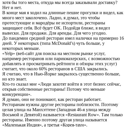
хотя бы того места, откуда мы всегда заказывали доставку?
Нет и нет.
В конце мая я ходил на длинные пешие прогулки и видел, как
много мест заколочено. Ладно, я думал, это чтобы
протестующие и мародёры не испортили, рестораны
защищают себя. Всё будет OK. Подойдя ближе, я видел
вывески. Для продажи. Для аренды. Для чего угодно.
До пандемии средний ресторан имел налички на примерно 16
дней. У некоторых (типа McDonald’s) чуть больше, у
некоторых меньше.
«Yelp» (веб-сайт для поиска на местном рынке услуг,
например ресторанов или парикмахерских, с возможностью
добавлять и просматривать рейтинги и обзоры этих услуг)
считает, что около 60% ресторанов в США закрылись.
Я считаю, что в Нью-Йорке закрылось существенно больше,
но кто знает.
Кто-то сказал мне «Люди захотят войти в этот бизнес сейчас,
открыв собственные рестораны! Потому что меньше
конкуренции».
Я думаю, они не понимают, как ресторан работает.
Ресторанам нужны другие рестораны поблизости. Поэтому
целая улица на Манхэттене (Западная 46-я улица между
Восьмой и Девятой) называется «Restaurant Row». Там только
рестораны. Именно поэтому другая улица называется
«Маленькая Индия», а третья «Корея-таун».