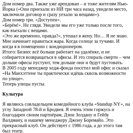
Дом номер два. Также уже арендован – и тоже жителям Нью-
Йорка («Они приехали из НЙ три часа назад, увидели место,
заключили договор и сразу уехали за вещами»).
Дом номер три. «Доступен».
«Берём!». Не глядя. Увидели мы его уже только после того,
как въехали с вещами.
«Это же временно, правда?», утешал я жену. Но… Я не знаю.
Мне начинает нравиться жара. Когда солнце за тучами. И
когда я в помещении с кондиционером.
Итого: Бизнес всё больше работает на удалёнке, и не
собирается возвращаться в офисы. И это спираль смерти – чем
дольше офисы пустуют, тем дольше они и будут пустовать.
В 2005 году менеджер хедж-фонда посетил мой офис и сказал
«На Манхэттене ты практически идёшь сквозь возможности
по улице».
Теперь улицы пусты.
Культура
Я являюсь совладельцем комедийного клуба «Standup NY», на
углу Западной 78-й и Бродвея. Я очень этим горжусь и
благодарен своим партнёрам, Дэни Золдану и Гейбу
Валдману, и нашему менеджеру Джону Боремайо. Это
прекрасный клуб. Он действует с 1986 года, а до этого там
был театр.