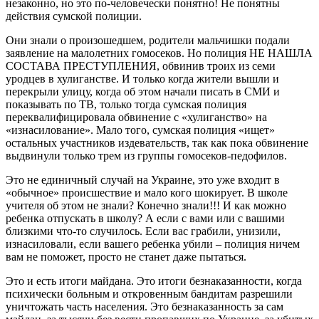
незаконно, но это по-человечески понятно! Не понятны
действия сумской полиции.
Они знали о произошедшем, родители мальчишки подали
заявление на малолетних гомосеков. Но полиция НЕ НАШЛА
СОСТАВА ПРЕСТУПЛЕНИЯ, обвинив троих из семи
уродцев в хулиганстве. И только когда жители вышли и
перекрыли улицу, когда об этом начали писать в СМИ и
показывать по ТВ, только тогда сумская полиция
переквалифицировала обвинение с «хулиганство» на
«изнасилование». Мало того, сумская полиция «ищет»
остальных участников издевательств, так как пока обвинение
выдвинули только трем из группы гомосеков-педофилов.
Это не единичный случай на Украине, это уже входит в
«обычное» происшествие и мало кого шокирует. В школе
учителя об этом не знали? Конечно знали!!! И как можно
ребенка отпускать в школу? А если с вами или с вашими
близкими что-то случилось. Если вас грабили, унизили,
изнасиловали, если вашего ребенка убили – полиция ничем
вам не поможет, просто не станет даже пытаться.
Это и есть итоги майдана. Это итоги безнаказанности, когда
психически больным и откровенным бандитам разрешили
уничтожать часть населения. Это безнаказанность за сам