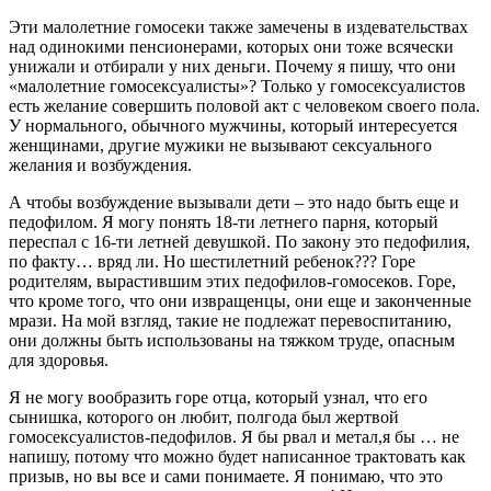
Эти малолетние гомосеки также замечены в издевательствах
над одинокими пенсионерами, которых они тоже всячески
унижали и отбирали у них деньги. Почему я пишу, что они
«малолетние гомосексуалисты»? Только у гомосексуалистов
есть желание совершить половой акт с человеком своего пола.
У нормального, обычного мужчины, который интересуется
женщинами, другие мужики не вызывают сексуального
желания и возбуждения.
А чтобы возбуждение вызывали дети – это надо быть еще и
педофилом. Я могу понять 18-ти летнего парня, который
переспал с 16-ти летней девушкой. По закону это педофилия,
по факту… вряд ли. Но шестилетний ребенок??? Горе
родителям, вырастившим этих педофилов-гомосеков. Горе,
что кроме того, что они извращенцы, они еще и законченные
мрази. На мой взгляд, такие не подлежат перевоспитанию,
они должны быть использованы на тяжком труде, опасным
для здоровья.
Я не могу вообразить горе отца, который узнал, что его
сынишка, которого он любит, полгода был жертвой
гомосексуалистов-педофилов. Я бы рвал и метал,я бы … не
напишу, потому что можно будет написанное трактовать как
призыв, но вы все и сами понимаете. Я понимаю, что это