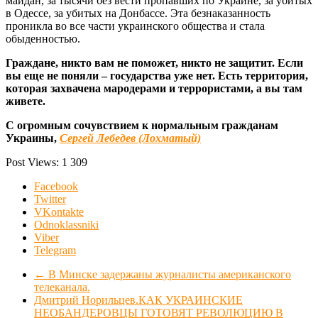
майдан, за тысячи без вести пропавших по Украине, за убитых
в Одессе, за убитых на Донбассе. Эта безнаказанность
проникла во все части украинского общества и стала
обыденностью.
Граждане, никто вам не поможет, никто не защитит. Если
вы еще не поняли – государства уже нет. Есть территория,
которая захвачена мародерами и террористами, а вы там
живете.
С огромным сочувствием к нормальным гражданам
Украины,
Сергей Лебедев (Лохматый)
Post Views:
1 309
Facebook
Twitter
VKontakte
Odnoklassniki
Viber
Telegram
←
В Минске задержаны журналисты американского
телеканала.
Дмитрий Норильцев.КАК УКРАИНСКИЕ
НЕОБАНДЕРОВЦЫ ГОТОВЯТ РЕВОЛЮЦИЮ В