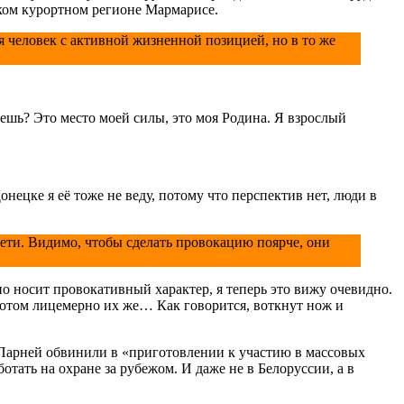
цком курортном регионе Мармарисе.
я человек с активной жизненной позицией, но в то же
лаешь? Это место моей силы, это моя Родина. Я взрослый
нецке я её тоже не веду, потому что перспектив нет, люди в
ети. Видимо, чтобы сделать провокацию поярче, они
вно носит провокативный характер, я теперь это вижу очевидно.
потом лицемерно их же… Как говорится, воткнут нож и
. Парней обвинили в «приготовлении к участию в массовых
тать на охране за рубежом. И даже не в Белоруссии, а в