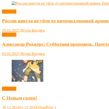
Новости
России никуда не уйти от пятимиллионной армии
20.02.2025
Игорь Бродяга
Новости
Александр Роджерс: Субботняя проповедь. Прест
02.02.2025
Игорь Бродяга
Новости
С Новым годом!
30.12.2024
31.12.2024
DeadPool
1