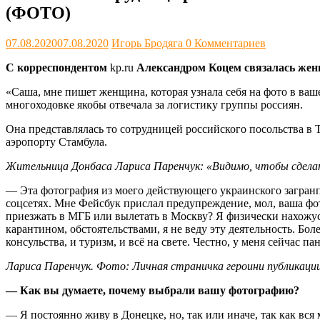
(ФОТО)
07.08.2020
07.08.2020
Игорь Бродяга
0 Комментариев
С корреспондентом
kp.ru
Александром Коцем связалась женщ
«Саша, мне пишет женщина, которая узнала себя на фото в ваш
многоходовке якобы отвечала за логистику группы россиян.
Она представлялась то сотрудницей российского посольства в 
аэропорту Стамбула.
Жительница Донбаса Лариса Паренчук: «Видимо, чтобы сделать 
— Эта фотография из моего действующего украинского загран
соцсетях. Мне Фейсбук прислал предупреждение, мол, ваша фот
приезжать в МГБ или вылетать в Москву? Я физически нахожусь
карантином, обстоятельствами, я не веду эту деятельность. Бол
консульства, и туризм, и всё на свете. Честно, у меня сейчас па
Лариса Паренчук. Фото: Личная страничка героини публикации
— Как вы думаете, почему выбрали вашу фотографию?
— Я постоянно живу в Донецке, но, так или иначе, так как вс