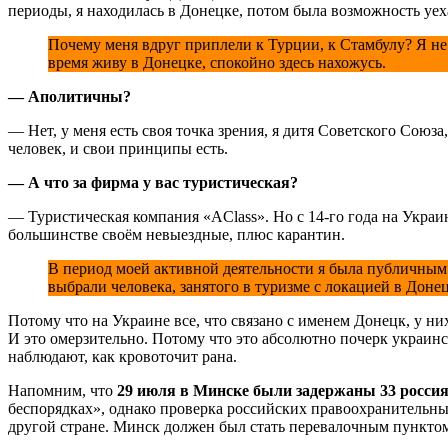
периоды, я находилась в Донецке, потом была возможность уех
Почему меня вдруг приплели к Турции, к Стамбулу? Я не
время живу в Донецке, спокойно здесь нахожусь.
— Аполитичны?
— Нет, у меня есть своя точка зрения, я дитя Советского Союза
человек, и свои принципы есть.
— А что за фирма у вас туристическая?
— Туристическая компания «AClass». Но с 14-го года на Украин
большинстве своём невыездные, плюс карантин.
В период моей активной деятельности я была публичным 
выбрали человека, занятого в туризме с локацией в Донец
Потому что на Украине все, что связано с именем Донецк, у ни
И это омерзительно. Потому что это абсолютно почерк украин
наблюдают, как кровоточит рана.
Напомним, что
29 июля в Минске были задержаны 33 росси
беспорядках», однако проверка российских правоохранительных 
другой стране. Минск должен был стать перевалочным пункто