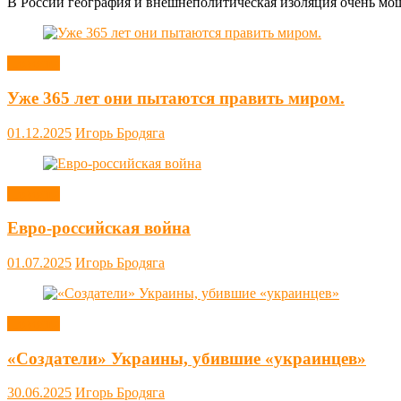
В России география и внешнеполитическая изоляция очень мощн
Новости
Уже 365 лет они пытаются править миром.
01.12.2025
Игорь Бродяга
Новости
Евро-российская война
01.07.2025
Игорь Бродяга
Новости
«Создатели» Украины, убившие «украинцев»
30.06.2025
Игорь Бродяга