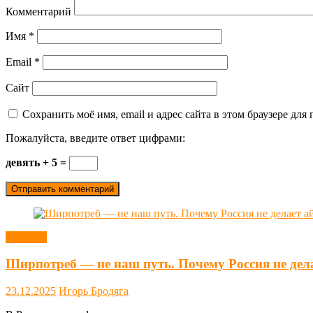
Комментарий
Имя
*
Email
*
Сайт
Сохранить моё имя, email и адрес сайта в этом браузере д
Пожалуйста, введите ответ цифрами:
девять + 5 =
Новости
Ширпотреб — не наш путь. Почему Россия не дел
23.12.2025
Игорь Бродяга