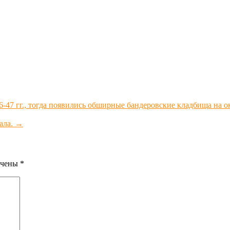
-47 гг., тогда появились обширные бандеровские кладбища на о
ала.
→
ечены
*