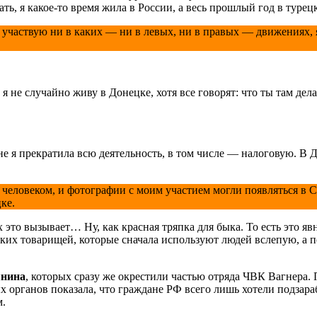
ать, я какое-то время жила в России, а весь прошлый год в туре
 участвую ни в каких — ни в левых, ни в правых — движениях, 
, я не случайно живу в Донецке, хотя все говорят: что ты там де
е я прекратила всю деятельность, в том числе — налоговую. В До
человеком, и фотографии с моим участием могли появляться в С
ке.
х это вызывает… Ну, как красная тряпка для быка. То есть это я
ских товарищей, которые сначала используют людей вслепую, а 
янина
, которых сразу же окрестили частью отряда ЧВК Вагнера
органов показала, что граждане РФ всего лишь хотели подзарабо
м.