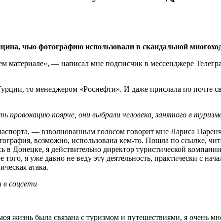
ина, чью фотографию использовали в скандальной многоход
ем материале», — написал мне подписчик в мессенджере Телегра
Турции, то менеджером «Роснефти». И даже прислала по почте св
провокацию поярче, они выбрали человека, занятого в туризме 
паспорта, — взволнованным голосом говорит мне Лариса Паренч
ография, возможно, использована кем-то. Пошла по ссылке, чит
 в Донецке, я действительно директор туристической компании, 
ее того, я уже давно не веду эту деятельность, практически с на
ническая атака.
 в соцсети
я моя жизнь была связана с туризмом и путешествиями, я очень 