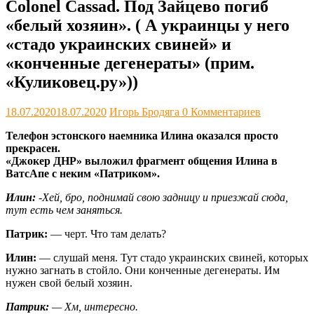
Colonel Cassad. Под Зайцево погиб
«белый хозяин». ( А украинцы у него
«стадо украинских свиней» и
«конченные дегенераты» (прим.
«Куликовец.ру»))
18.07.2020
18.07.2020
Игорь Бродяга
0 Комментариев
Телефон эстонского наемника Илина оказался просто
прекрасен.
«Джокер ДНР» выложил фрагмент общения Илина в
ВатсАпе с неким «Патриком».
Илин:
-Хей, бро, поднимай свою задницу и приезжай сюда,
тут есть чем заняться.
Патрик:
— черт. Что там делать?
Илин:
— слушай меня. Тут стадо украинских свиней, которых
нужно загнать в стойло. Они конченные дегенераты. Им
нужен свой белый хозяин.
Патрик:
— Хм, интересно.