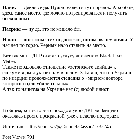
Илин:
— Давай сюда. Нужно навести тут порядок. А вообще,
здесь самое место, где можно потренироваться и получить
боевой опыт.
Патрик:
— ну да, это не мешало бы.
Илин:
— построим этих недоносков, потом рванем домой. У
нас дел по горло. Черных надо ставить на место.
Вот так мина ДНР оказала услугу движению Black Lives
Matter.
Также порадовало отношение «эстонского арийца» к
сослуживцам и украинцам в целом. Забавно, что на Украине
по инерции продолжаются стенания о «мирном докторе,
которого подло убили сепары».
А так то нацизма на Украине нет (с) любой идиот.
В общем, вся история с походом укро-ДРГ на Зайцево
оказалась просто прекрасной, уже с неделю подгорает.
Источник: https://cont.ws/@Colonel-Cassad/1732745
Post Views:
791