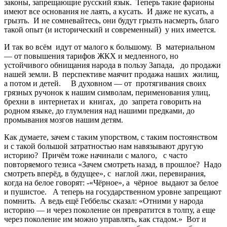
законы, запрещающие русский язык. Теперь такие фарионы
имеют все основания не лаять, а кусать. И даже не кусать, а
грызть. И не сомневайтесь, они будут грызть насмерть, благо
такой опыт (и исторический и современный) у них имеется.
И так во всём идут от малого к большому. В материальном
— от повышения тарифов ЖКХ и медленного, но
устойчивого обнищания народа в пользу Запада, до продажи
нашей земли. В перспективе маячит продажа наших жилищ,
а потом и детей. В духовном — от протягивания своих
грязных ручонок к нашим символам, перименования улиц,
брехни в интернетах и книгах, до запрета говорить на
родном языке, до глумления над нашими предками, до
промывания мозгов нашим детям.
Как думаете, зачем с таким упорством, с таким постоянством
и с такой большой затратностью нам навязывают другую
историю? Причём тоже начинали с малого, с часто
повторяемого тезиса «Зачем смотреть назад, в прошлое? Надо
смотреть вперёд, в будущее», с наглой лжи, перевирания,
когда на белое говорят: -«Чёрное», а чёрное выдают за белое
и пушистое. А теперь на государственном уровне запрещают
помнить. А ведь ещё Геббельс сказал: «Отними у народа
историю — и через поколение он превратится в толпу, а еще
через поколение им можно управлять, как стадом.» Вот и