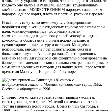
отнимают у украинцев историю, что бы стадо это забыло, что
когда-то оно было НАРОДОМ. Добрым, трудолюбивым,
хлебосольным. МУЖЕСТВЕННЫМ народом, славянским
народом, одного корня, плоть от плоти с русским народом.
И всё по чуть-чуть, по немножку… . Бандеровские
недобитки ещё в конце пятидесятых глубоко запрятали свои
идеи, «закапсулировались» до лучших времён,
мимикрировали, дали установку совей молодёжи идти в
комсомол, в образование, причём исключительно в
гуманитарное — литературу и историю. Молодёжь
повзрослела, заполнила преподавательский состав в
большинстве вузов. А после развала Союза принялись
активно варить лягушку. Мы снисходительно реагировали на
бандеровские анекдоты, сквозь пальцы смотрели на «кривые»
моменты в учебниках истории для наших детей, проглотили
предателя Мазепу на 10-гривнёвой купюре
10 гривен с
изображением гетмана Мазепы, «английская» серия, 1992.
Введены в обращение в 1996
Я лично только уже во время войны, задним умом, так
сказать, понял, что финт с Мазепой на деньгах — это был
тест на вшивость всего народа. Возмутились бы тогда, в
1996, оторвали бы свои задницы от диванов, просто вышли