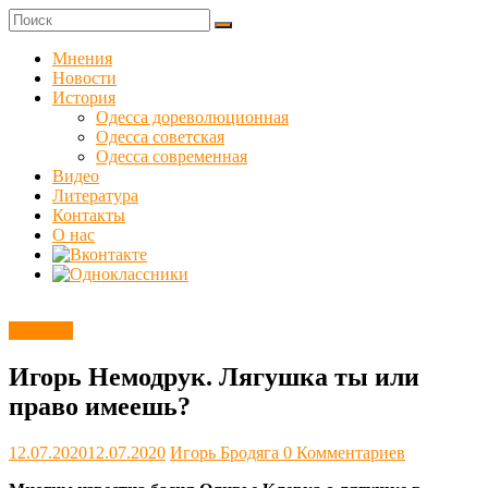
Skip
to
Куликовец
content
Мнения
Новости
Сайт
История
одесского
Одесса дореволюционная
сопротивления
Одесса советская
Одесса современная
Видео
Литература
Контакты
О нас
Новости
Игорь Немодрук. Лягушка ты или
право имеешь?
12.07.2020
12.07.2020
Игорь Бродяга
0 Комментариев