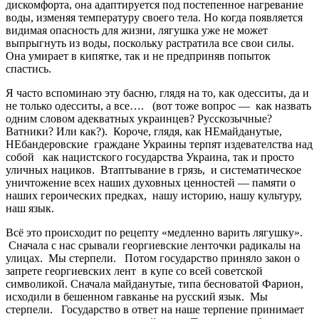
дискомфорта, она адаптируется под постепенное нагревание
воды, изменяя температуру своего тела. Но когда появляется
видимая опасность для жизни, лягушка уже не может
выпрыгнуть из воды, поскольку растратила все свои силы.
Она умирает в кипятке, так и не предприняв попыток
спастись.
Я часто вспоминаю эту басню, глядя на то, как одесситы, да и
не только одесситы, а все…. (вот тоже вопрос — как назвать
одним словом адекватных украинцев? Русскозычные?
Ватники? Или как?). Короче, глядя, как НЕмайданутые,
НЕбандеровские граждане Украины терпят издевателства над
собой как нацистского государства Украина, так и просто
уличных нациков. Втаптывание в грязь, и систематическое
уничтожение всех наших духовных ценностей — памяти о
наших героических предках, нашу историю, нашу культуру,
наш язык.
Всё это происходит по рецепту «медленно варить лягушку».
Сначала с нас срывали георгиевские ленточки радикалы на
улицах. Мы стерпели. Потом государство приняло закон о
запрете георгиевских лент в купе со всей советской
символикой. Сначала майданутые, типа бесноватой Фарион,
исходили в бешенном гавканье на русский язык. Мы
стерпели. Государство в ответ на наше терпение принимает