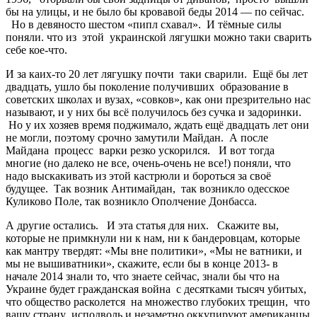
бы на улицы, и не было бы кровавой беды 2014 — по сейчас.
Но в девяносто шестом «пипл схавал». И тёмные силы
поняли. что из этой украинской лягушки можно таки сварить
себе кое-что.
И за каих-то 20 лет лягушку почти таки сварили. Ещё бы лет
двадцать, ушло бы поколение получивших образование в
советских школах и вузах, «совков», как они презрительно нас
называют, и у них бы всё получилось без сучка и задоринки.
Но у их хозяев время поджимало, ждать ещё двадцать лет они
не могли, поэтому срочно замутили Майдан. А после
Майдана процесс варки резко ускорился. И вот тогда
многие (но далеко не все, очень-очень не все!) поняли, что
надо выскакивать из этой кастрюли и бороться за своё
будущее. Так возник Антимайдан, так возникло одесское
Куликово Поле, так возникло Ополчение Донбасса.
А другие остались. И эта статья для них. Скажите вы,
которые не примкнули ни к нам, ни к бандеровцам, которые
как мантру твердят: «Мы вне политики», «Мы не ватники, и
мы не вышиватники», скажите, если бы в конце 2013- в
начале 2014 знали то, что знаете сейчас, знали бы что на
Украине будет гражданская война с десятками тысяч убитых,
что общество расколется на множество глубоких трещин, что
вашу страну исподволь и незаметно оккупируют американцы