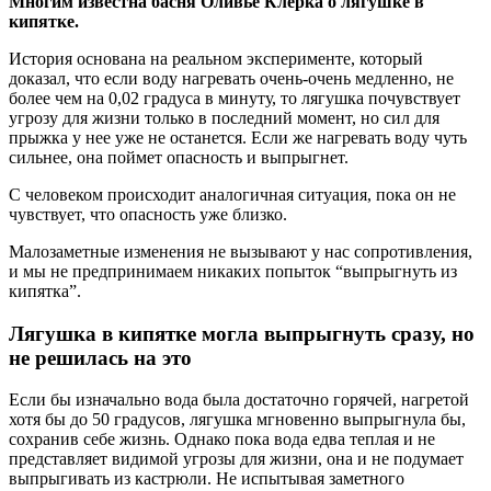
Многим известна басня Оливье Клерка о лягушке в
кипятке.
История основана на реальном эксперименте, который
доказал, что если воду нагревать очень-очень медленно, не
более чем на 0,02 градуса в минуту, то лягушка почувствует
угрозу для жизни только в последний момент, но сил для
прыжка у нее уже не останется. Если же нагревать воду чуть
сильнее, она поймет опасность и выпрыгнет.
С человеком происходит аналогичная ситуация, пока он не
чувствует, что опасность уже близко.
Малозаметные изменения не вызывают у нас сопротивления,
и мы не предпринимаем никаких попыток “выпрыгнуть из
кипятка”.
Лягушка в кипятке могла выпрыгнуть сразу, но
не решилась на это
Если бы изначально вода была достаточно горячей, нагретой
хотя бы до 50 градусов, лягушка мгновенно выпрыгнула бы,
сохранив себе жизнь. Однако пока вода едва теплая и не
представляет видимой угрозы для жизни, она и не подумает
выпрыгивать из кастрюли. Не испытывая заметного