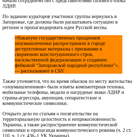
начали сотрудничество с представителями силового блока
ЛДНР.
По заданию кураторов участники группы вернулись в
Запорожье, где должны были расшатывать ситуацию в
регионе и пропагандировать идеи Русской весны.
«Накануне государственных праздников
злоумышленники распространяли в городе
деструктивные материалы с призывами к
свержению конституционного строя,
насильственной федерализации и созданию
фейковой “Запорожской народной республики”»,
— рассказывают в СБУ.
Также уточняется, что во время обысков по месту жительства
«злоумышленников» были изъяты компьютерная техника,
мобильные телефоны, медали и нагрудные знаки ЛДНР и
страны-агрессора, амуниция, сепаратистские и
коммунистические символики.
Открыто дело по статьям о посягательстве на
территориальную целостность и неприкосновенность
Украины, а также распространение коммунистической
символики и пропаганда коммунистического режима (ч. 2 ст.
110, ч. 1 ст. 436–1 УК Украины).