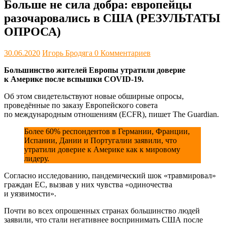
Больше не сила добра: европейцы
разочаровались в США (РЕЗУЛЬТАТЫ
ОПРОСА)
30.06.2020
Игорь Бродяга
0 Комментариев
Большинство жителей Европы утратили доверие
к Америке после вспышки COVID-19.
Об этом свидетельствуют новые обширные опросы,
проведённые по заказу Европейского совета
по международным отношениям (ECFR), пишет The Guardian.
Более 60% респондентов в Германии, Франции,
Испании, Дании и Португалии заявили, что
утратили доверие к Америке как к мировому
лидеру.
Согласно исследованию, пандемический шок «травмировал»
граждан ЕС, вызвав у них чувства «одиночества
и уязвимости».
Почти во всех опрошенных странах большинство людей
заявили, что стали негативнее воспринимать США после