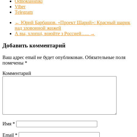
Odnoklassniki
Viber
Telegram
←
Юрий Барбашов. «Проект Шарий»: Красный шарик
над зловонной жижей
А вы, хлопцi, воюйте з Россией…..
→
Добавить комментарий
Ваш адрес email не будет опубликован.
Обязательные поля
помечены
*
Комментарий
Имя
*
Email
*