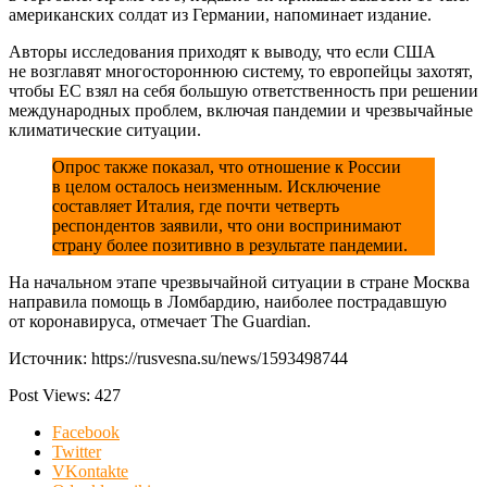
американских солдат из Германии, напоминает издание.
Авторы исследования приходят к выводу, что если США
не возглавят многостороннюю систему, то европейцы захотят,
чтобы ЕС взял на себя большую ответственность при решении
международных проблем, включая пандемии и чрезвычайные
климатические ситуации.
Опрос также показал, что отношение к России
в целом осталось неизменным. Исключение
составляет Италия, где почти четверть
респондентов заявили, что они воспринимают
страну более позитивно в результате пандемии.
На начальном этапе чрезвычайной ситуации в стране Москва
направила помощь в Ломбардию, наиболее пострадавшую
от коронавируса, отмечает The Guardian.
Источник: https://rusvesna.su/news/1593498744
Post Views:
427
Facebook
Twitter
VKontakte