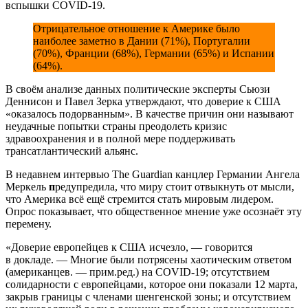
вспышки COVID-19.
Отрицательное отношение к Америке было
наиболее заметно в Дании (71%), Португалии
(70%), Франции (68%), Германии (65%) и Испании
(64%).
В своём анализе данных политические эксперты Сьюзи
Деннисон и Павел Зерка утверждают, что доверие к США
«оказалось подорванным». В качестве причин они называют
неудачные попытки страны преодолеть кризис
здравоохранения и в полной мере поддерживать
трансатлантический альянс.
В недавнем интервью The Guardian канцлер Германии Ангела
Меркель
п
редупредила, что миру стоит отвыкнуть от мысли,
что Америка всё ещё стремится стать мировым лидером.
Опрос показывает, что общественное мнение уже осознаёт эту
перемену.
«Доверие европейцев к США исчезло, — говорится
в докладе. — Многие были потрясены хаотическим ответом
(американцев. — прим.ред.) на COVID-19; отсутствием
солидарности с европейцами, которое они показали 12 марта,
закрыв границы с членами шенгенской зоны; и отсутствием