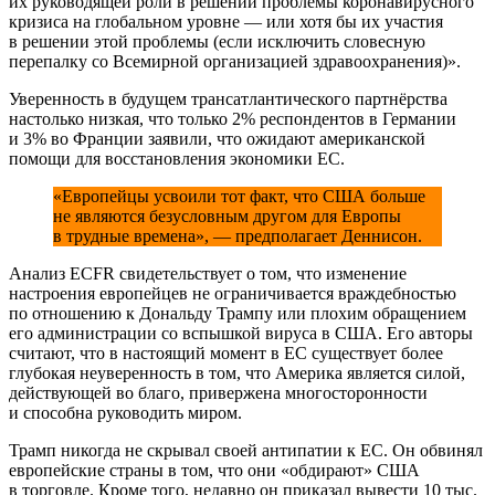
их руководящей роли в решении проблемы коронавирусного
кризиса на глобальном уровне — или хотя бы их участия
в решении этой проблемы (если исключить словесную
перепалку со Всемирной организацией здравоохранения)».
Уверенность в будущем трансатлантического партнёрства
настолько низкая, что только 2% респондентов в Германии
и 3% во Франции заявили, что ожидают американской
помощи для восстановления экономики ЕС.
«Европейцы усвоили тот факт, что США больше
не являются безусловным другом для Европы
в трудные времена», — предполагает Деннисон.
Анализ ECFR свидетельствует о том, что изменение
настроения европейцев не ограничивается враждебностью
по отношению к Дональду Трампу или плохим обращением
его администрации со вспышкой вируса в США. Его авторы
считают, что в настоящий момент в ЕС существует более
глубокая неуверенность в том, что Америка является силой,
действующей во благо, привержена многосторонности
и способна руководить миром.
Трамп никогда не скрывал своей антипатии к ЕС. Он обвинял
европейские страны в том, что они «обдирают» США
в торговле. Кроме того, недавно он приказал вывести 10 тыс.