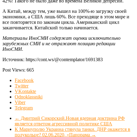
42%! Такого не было даже во времена Великой депресии.
А Китай, между тем, уже вышел на 100%-ю загрузку своей
экономики, а США лишь 60%. Все преходяще в этом мире и
все повторяется по законам цикла. Американский цикл
заканчивается. Китайский только начинается.
Материалы ИноСМИ содержат оценки исключительно
зарубежных СМИ и не отражают позицию редакции
ИноСМИ.
Источник: https://cont.ws/@contemplator/1691383
Post Views:
665
Facebook
Twitter
VKontakte
Odnoklassniki
Viber
Telegram
←
Дмитрий Сикорский.Новая ядерная доктрина РФ
является ответом агрессивной политике США
К Мариуполю Украина стянула танки. ДНР окажется в
полукольце? 02.06.2020, «Панорама
→