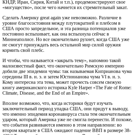
КНДР, Иран, Сирия, Китай и т.п.), продемонстрируют свое
«могущество», после чего начнется их стремительный закат.
Сделать Америку great again уже невозможно. Различие в
уровне благосостояния между плутократией и плебсом в
США просто запредельное, и эта разница потенциалов уже
постоянно вспыхивает, как она вспыхнула сейчас в
Миннеаполисе. Но все окончательно рухнет, когда США уже
не смогут принуждать весь остальной мир силой оружия
кормить свой плебс.
И чтобы, что называется «закрыть тему», напомню такой
малоизвестный факт, что окончательно Римскую империю
добили две эпидемии чумы: так называемая Киприанова чума
середины III в. н. э. и затем Юстинианова чума VI в. н. э.
Кому интересна эта тема, может прочесть совсем свежую
книгу американского историка Kyle Harper «The Fate of Rome:
Climate, Disease, and the End of an Empire».
Вполне возможно, что, когда историки будут изучать
заключительный период упадка США, они придут к выводу,
что именно эпидемия коронавируса стала тем окончательным
ударом, который Америка уже не смогла перенести. И похоже,
что события развиваются именно в этом направлении: во
втором квартале в США ожидают падение ВВП в размере 38-