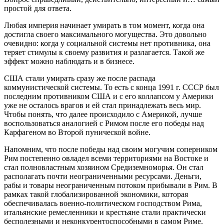
простой для ответа.
Любая империя начинает умирать в том момент, когда она
достигла своего максимального могущества. Это довольно
очевидно: когда у социальной системы нет противника, она
теряет стимулы к своему развития и разлагается. Такой же
эффект можно наблюдать и в бизнесе.
США стали умирать сразу же после распада
коммунистической системы. То есть с конца 1991 г. СССР был
последним противником США и с его коллапсом у Америки
уже не осталось врагов и ей стал принадлежать весь мир.
Чтобы понять, что далее происходило с Америкой, лучше
воспользоваться аналогией с Римом после его победы над
Карфагеном во Второй пунической войне.
Напомним, что после победы над своим могучим соперником
Рим постепенно овладел всеми территориями на Востоке и
стал полновластным хозяином Средиземноморья. Он стал
располагать почти неограниченными ресурсами. Деньги,
рабы и товары неограниченным потоком прибывали в Рим. В
рамках такой глобализированной экономики, которая
обеспечивалась военно-политическом господством Рима,
итальянские ремесленники и крестьяне стали практически
бесполезными и неконкурентоспособными в самом Риме.