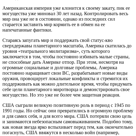
Американская империя уже клонится к своему закату, пик ее
могущества уже миновал 30 лет назад. Контролировать весь
мир она уже не в состоянии, однако из последних сил
старается заставить мир кормить ее в обмен на ее
напечатанные фантики.
Стараясь запугать мир и поддержать свой статус-кво
сверхдержавы планетарного масштаба, Америка скатилась до
уровня «театрального милитаризма», суть которого
заключается в том, чтобы постоянно избивать малые страны,
не способные дать Америке отпор. При этом, несмотря на
огромные социальные и долговые проблемы, Америка
постоянно наращивает свои ВС, разрабатывает новые виды
оружия, провоцирует локальные конфликты и стремится их
поддерживать как можно длительное время, чтобы придумать
себе цели планетарного миротворца и демонстрировать свое
могущество. Но это уже не более чем защитная реакция.
США сыграли великую позитивную роль в период с 1945 по
1991 годы. Но сейчас они превратились в огромную проблему
и для самих себя, и для всего мира. США потеряли свою цель
и занимаются небезопасным самовыживанием. Подобно тому,
как новая звезда ярко вспыхивает перед тем, как окончательно
погаснуть, США ввяжутся в несколько войн (например,