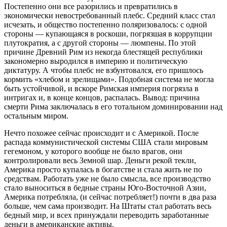
Постепенно они все разорились и превратились в
экономически невостребованный плебс. Средний класс стал
исчезать, и общество постепенно поляризовалось: с одной
стороны — купающаяся в роскоши, погрязшая в коррупции
плутократия, а с другой стороны — люмпены. По этой
причине Древний Рим из некогда блестящей республики
закономерно выродился в империю и политическую
диктатуру. А чтобы плебс не взбунтовался, его пришлось
кормить «хлебом и зрелищами». Подобная система не могла
быть устойчивой, и вскоре Римская империя погрязла в
интригах и, в конце концов, распалась. Вывод: причина
смерти Рима заключалась в его тотальном доминировании над
остальным миром.
Нечто похожее сейчас происходит и с Америкой. После
распада коммунистической системы США стали мировым
гегемоном, у которого вообще не было врагов, они
контролировали весь Земной шар. Деньги рекой текли,
Америка просто купалась в богатстве и стала жить не по
средствам. Работать уже не было смысла, все производство
стало выноситься в бедные страны Юго-Восточной Азии,
Америка потребляла, (и сейчас потребляет!) почти в два раза
больше, чем сама производит. На Штаты стал работать весь
бедный мир, и всех принуждали переводить заработанные
деньги в американские активы.