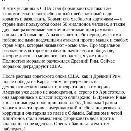
В этих условиях в США стал формироваться такой же
экономически невостребованный плебс, который надо
кормить и развлекать. Кормят его хлебными карточкам — в
стране ими пользуются более 50 миллионов человек, а также
другими различными многочисленными программами
социальной помощи. А развлекают плебс периодическими
победоносными воздушными атаками против малых и слабых
стран мира, которые называют «осью зла». Про моральное
разложение, которое неизбежно начинается в обществе,
которое достигло мирового господства, я уже писал.
Полностью морально разложился Древний Рим. Сейчас
морально деградируют США.
После распада советского блока США, как и Древний Рим
после победы на Карфагеном, не удержались на
демократических началах и превратились в империю.
Америка уже давно не демократия, а, строго по Аристотелю,
она выродилась в классическую олигархию. В Древнем Риме
к власти императоров приводил плебс. Дональда Трампа
также к власти привел американский плебс, а погрязшая в
коррупции олигархия во главе с Обамой, Байденом и четой
Клинтонов стали немедленно фабриковать дела против
«народного президента». Очень забавно за всем этим
наблюдать!