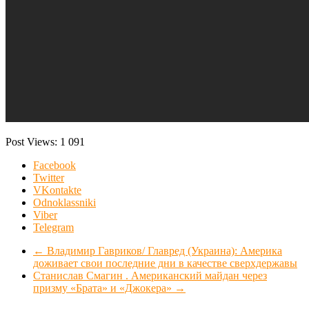
Post Views:
1 091
Facebook
Twitter
VKontakte
Odnoklassniki
Viber
Telegram
←
Владимир Гавриков/ Главред (Украина): Америка
доживает свои последние дни в качестве сверхдержавы
Станислав Смагин . Американский майдан через
призму «Брата» и «Джокера»
→