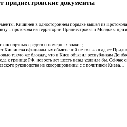
ет приднестровские документы
ументы. Кишинев в одностороннем порядке вышел из Протокола
пункту 1 протокола на территории Приднестровья и Молдовы при
 транспортных средств и номерных знаков;
от Кишинева официальных объяснений не только в адрес Придне
ровью такую же блокаду, что и Киев объявил республикам Донбас
а к границе РФ, новость лет шесть назад удивила бы. Сейчас о
давского руководства не скоордированны с с политикой Киева…