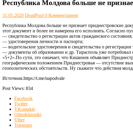
Республика Молдова больше не призна
31.05.2020
DeadPool
0 Комментариев
Республика Молдова больше не признает приднестровские док
этот документ и более не намерена его исполнять. Согласно 
— свидетельство о регистрации актов гражданского состояния;
— удостоверения личности и паспорта;
— водительские удостоверения и свидетельства о регистрации
— документы об образовании и др. Тирасполь уже потребовал 
«5+2».По сути, это означает, что Кишинев объявляет Приднест
географическим положением Приднестровья — отсутствие выход
геополитических обстоятельств. Ну скажите что действия мол
Источник:https://t.me/napodvale
Post Views:
834
Facebook
Twitter
VKontakte
Odnoklassniki
Viber
Telegram