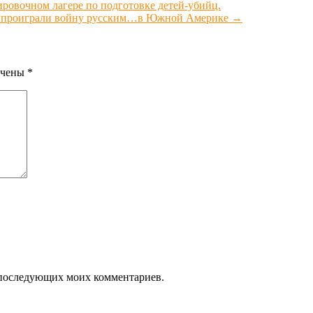
ировочном лагере по подготовке детей-убийц.
мцы проиграли войну русским…в Южной Америке
→
ечены
*
ля последующих моих комментариев.