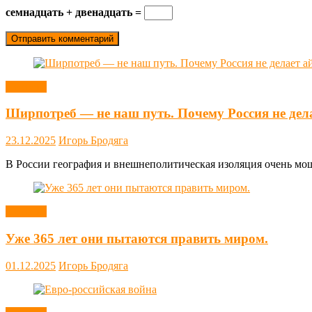
семнадцать + двенадцать =
Новости
Ширпотреб — не наш путь. Почему Россия не дел
23.12.2025
Игорь Бродяга
В России география и внешнеполитическая изоляция очень мощн
Новости
Уже 365 лет они пытаются править миром.
01.12.2025
Игорь Бродяга