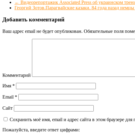
←
Видеорепортажик Associated Press об украинском трен
Георгий Зотов.Парагвайские казаки. 84 года назад не
Добавить комментарий
Ваш адрес email не будет опубликован.
Обязательные поля пом
Комментарий
Имя
*
Email
*
Сайт
Сохранить моё имя, email и адрес сайта в этом браузере д
Пожалуйста, введите ответ цифрами: