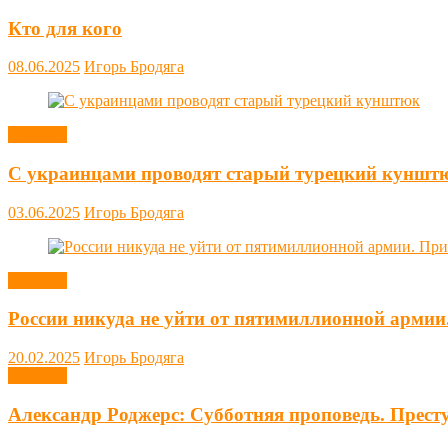
Кто для кого
08.06.2025
Игорь Бродяга
Новости
С украинцами проводят старый турецкий куншт
03.06.2025
Игорь Бродяга
Новости
России никуда не уйти от пятимиллионной армии
20.02.2025
Игорь Бродяга
Новости
Александр Роджерс: Субботняя проповедь. Прест