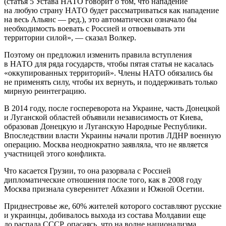
(статья 5 Устава НАТО говорит о том, что нападение
на любую страну НАТО будет рассматриваться как нападение
на весь Альянс — ред.), это автоматически означало бы
необходимость воевать с Россией и отвоевывать эти
территории силой», — сказал Волкер.
Поэтому он предложил изменить правила вступления
в НАТО для ряда государств, чтобы пятая статья не касалась
«оккупированных территорий». Члены НАТО обязались бы
не применять силу, чтобы их вернуть, и поддерживать только
мирную реинтеграцию.
В 2014 году, после госпереворота на Украине, часть Донецкой
и Луганской областей объявили независимость от Киева,
образовав Донецкую и Луганскую Народные Республики.
Впоследствии власти Украины начали против ЛДНР военную
операцию. Москва неоднократно заявляла, что не является
участницей этого конфликта.
Что касается Грузии, то она разорвала с Россией
дипломатические отношения после того, как в 2008 году
Москва признала суверенитет Абхазии и Южной Осетии.
Приднестровье же, 60% жителей которого составляют русские
и украинцы, добивалось выхода из состава Молдавии еще
до распада СССР, опасаясь, что на волне национализма