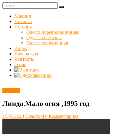
Skip
to
Куликовец
content
Мнения
Новости
Сайт
История
одесского
Одесса дореволюционная
сопротивления
Одесса советская
Одесса современная
Видео
Литература
Контакты
О нас
Новости
Линда.Мало огня ,1995 год
17.05.2020
DeadPool
0 Комментариев