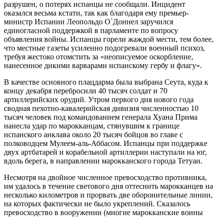
разрушен, о потерях испанцы не сообщали. Инцидент
оказался весьма кстати, так как благодаря ему премьер-
министр Испании Леопольдо О`Доннел заручился
единогласной поддержкой в парламенте по вопросу
объявления войны. Испанцы горели жаждой мести, тем более,
что местные газеты усиленно подогревали военный психоз,
требуя жестоко отомстить за «неописуемое оскорбление,
нанесенное дикими варварами испанскому гербу и флагу».
В качестве основного плацдарма была выбрана Сеута, куда к
концу декабря перебросили 40 тысяч солдат и 70
артиллерийских орудий. Утром первого дня нового года
сводная пехотно-кавалерийская дивизия численностью 10
тысяч человек под командованием генерала Хуана Прима
нанесла удар по марокканцам, стянувшим к границе
испанского анклава около 20 тысяч бойцов во главе с
полководцем Мулеем-аль-Аббасом. Испанцы при поддержке
двух артбатарей и корабельной артиллерии наступали на юг,
вдоль берега, в направлении марокканского города Тетуан.
Несмотря на двойное численное превосходство противника,
им удалось в течение светового дня оттеснить марокканцев на
несколько километров и прорвать две оборонительные линии,
на которых фактически не было укреплений. Сказалось
превосходство в вооружении (многие марокканские воины