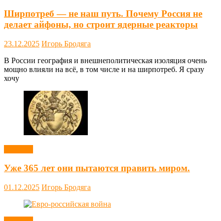
Ширпотреб — не наш путь. Почему Россия не
делает айфоны, но строит ядерные реакторы
23.12.2025
Игорь Бродяга
В России география и внешнеполитическая изоляция очень
мощно влияли на всё, в том числе и на ширпотреб. Я сразу
хочу
Новости
Уже 365 лет они пытаются править миром.
01.12.2025
Игорь Бродяга
Новости