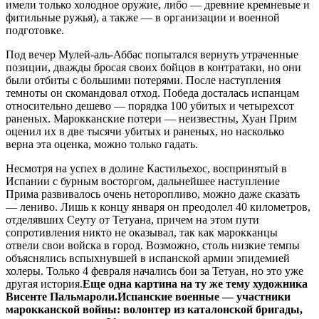
имели только холодное оружие, либо — древние кремневые и
фитильные ружья), а также — в организации и военной
подготовке.
Под вечер Мулей-аль-Аббас попытался вернуть утраченные
позиции, дважды бросая своих бойцов в контратаки, но они
были отбиты с большими потерями. После наступления
темноты он скомандовал отход. Победа досталась испанцам
относительно дешево — порядка 100 убитых и четырехсот
раненых. Марокканские потери — неизвестны, Хуан Прим
оценил их в две тысячи убитых и раненых, но насколько
верна эта оценка, можно только гадать.
Несмотря на успех в долине Кастильехос, воспринятый в
Испании с бурным восторгом, дальнейшее наступление
Прима развивалось очень неторопливо, можно даже сказать
— лениво. Лишь к концу января он преодолел 40 километров,
отделявших Сеуту от Тетуана, причем на этом пути
сопротивления никто не оказывал, так как марокканцы
отвели свои войска в город. Возможно, столь низкие темпы
объяснялись вспыхнувшей в испанской армии эпидемией
холеры. Только 4 февраля начались бои за Тетуан, но это уже
другая история.
Еще одна картина на ту же тему художника
Висенте Пальмароли.
Испанские военные — участники
марокканской войны: волонтер из каталонской бригады,