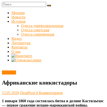
Skip
to
Куликовец
content
Мнения
Новости
Сайт
История
одесского
Одесса дореволюционная
сопротивления
Одесса советская
Одесса современная
Видео
Литература
Контакты
О нас
Новости
Африканские конкистадоры
15.05.2020
DeadPool
0 Комментариев
1 января 1860 года состоялась битва в долине Кастильехос
— первое сражение испано-марокканской войны.