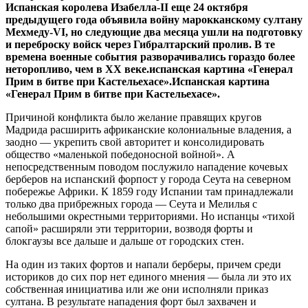
Испанская королева Изабелла-II еще 24 октября
предыдущего года объявила войну марокканскому султану
Мехмеду-VI, но следующие два месяца ушли на подготовку
и переброску войск через Гибралтарский пролив. В те
времена военные события разворачивались гораздо более
неторопливо, чем в XX веке.испанская картина «Генерал
Прим в битве при Кастельехасе».
Испанская картина
«Генерал Прим в битве при Кастельехасе».
Причиной конфликта было желание правящих кругов
Мадрида расширить африканские колониальные владения, а
заодно — укрепить свой авторитет и консолидировать
общество «маленькой победоносной войной». А
непосредственным поводом послужило нападение кочевых
берберов на испанский форпост у города Сеута на северном
побережье Африки. К 1859 году Испании там принадлежали
только два прибрежных города — Сеута и Мелилья с
небольшими окрестными территориями. Но испанцы «тихой
сапой» расширяли эти территории, возводя форты и
блокгаузы все дальше и дальше от городских стен.
На один из таких фортов и напали берберы, причем среди
историков до сих пор нет единого мнения — была ли это их
собственная инициатива или же они исполняли приказ
султана. В результате нападения форт был захвачен и