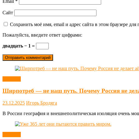
Email
*
Сайт
Сохранить моё имя, email и адрес сайта в этом браузере д
Пожалуйста, введите ответ цифрами:
двадцать − 1 =
Новости
Ширпотреб — не наш путь. Почему Россия не дел
23.12.2025
Игорь Бродяга
В России география и внешнеполитическая изоляция очень мощн
Новости