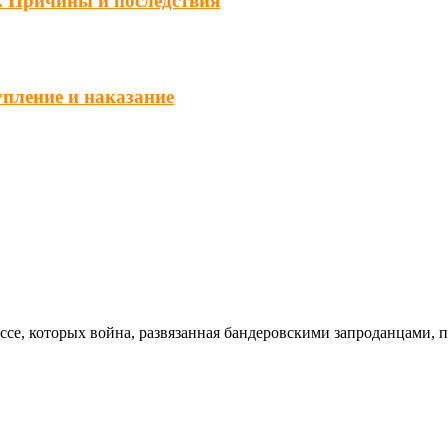
. Причины и последствия
упление и наказание
ссе, которых война, развязанная бандеровскими запроданцами, 