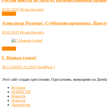
России никуда не уйти от пятимиллионной армии
20.02.2025
Игорь Бродяга
Новости
Александр Роджерс: Субботняя проповедь. Прест
02.02.2025
Игорь Бродяга
Новости
С Новым годом!
30.12.2024
31.12.2024
DeadPool
1
Этот сайт создан одесситами. Одесситами, живущими на Донба
История
НОВОСТИ
Новости
Новости
Литература