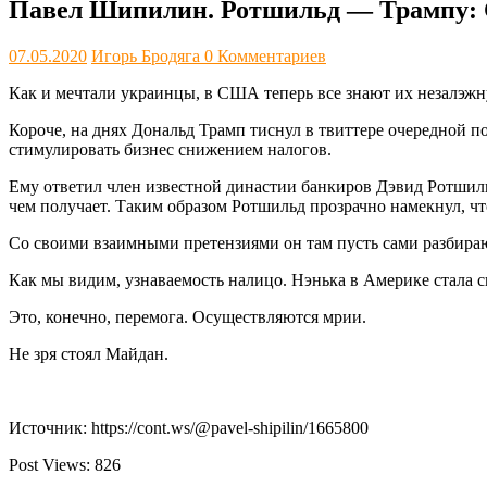
Павел Шипилин. Ротшильд — Трампу:
07.05.2020
Игорь Бродяга
0 Комментариев
Как и мечтали украинцы, в США теперь все знают их незалэжную
Короче, на днях Дональд Трамп тиснул в твиттере очередной 
стимулировать бизнес снижением налогов.
Ему ответил член известной династии банкиров Дэвид Ротшил
чем получает. Таким образом Ротшильд прозрачно намекнул, ч
Со своими взаимными претензиями он там пусть сами разбирают
Как мы видим, узнаваемость налицо. Нэнька в Америке стала с
Это, конечно, перемога. Осуществляются мрии.
Не зря стоял Майдан.
Источник: https://cont.ws/@pavel-shipilin/1665800
Post Views:
826