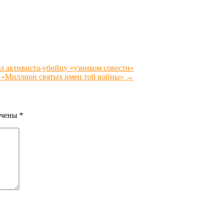
л активиста-убийцу «узником совести»
 / «Миллион святых имен той войны»
→
ечены
*