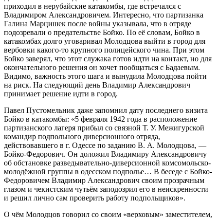
приходил в нерубайские катакомбы, где встречался с
Владимиром Александровичем. Интересно, что партизанка
Галина Марцишек после войны указывала, что в отряде
подозревали о предательстве Бойко. По её словам, Бойко в
катакомбах долго уговаривал Молодцова выйти в город для
вербовки какого-то крупного полицейского чина. При этом
Бойко заверял, что этот служака готов идти на контакт, но для
окончательного решения он хочет пообщаться с Бадаевым.
Видимо, важность этого шага и вынудила Молодцова пойти
на риск. На следующий день Владимир Александрович
принимает решение идти в город.
Павел Пустомельник даже запомнил дату последнего визита
Бойко в катакомбы: «5 февраля 1942 года в расположение
партизанского лагеря прибыл со связной Т. У. Межигурской
командир подпольного диверсионного отряда,
действовавшего в г. Одессе по заданию В. А. Молодцова, —
Бойко-Федорович. Он доложил Владимиру Александровичу
об обстановке разведывательно-диверсионной комсомольско-
молодёжной группы в одесском подполье… В беседе с Бойко-
Федоровичем Владимир Александрович своим прозрачным
глазом и чекистским чутьём заподозрил его в неискренности
и решил лично сам проверить работу подпольщиков».
О чём Молодцов говорил со своим «верховым» заместителем,