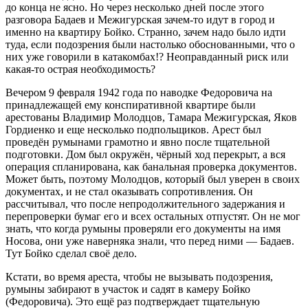
до конца не ясно. Но через несколько дней после этого
разговора Бадаев и Межигурская зачем-то идут в город и
именно на квартиру Бойко. Странно, зачем надо было идти
туда, если подозрения были настолько обоснованными, что о
них уже говорили в катакомбах!? Неоправданный риск или
какая-то острая необходимость?
Вечером 9 февраля 1942 года по наводке Федоровича на
принадлежащей ему конспиративной квартире были
арестованы Владимир Молодцов, Тамара Межигурская, Яков
Гордиенко и еще несколько подпольщиков. Арест был
проведён румынами грамотно и явно после тщательной
подготовки. Дом был окружён, чёрный ход перекрыт, а вся
операция спланирована, как банальная проверка документов.
Может быть, поэтому Молодцов, который был уверен в своих
документах, и не стал оказывать сопротивления. Он
рассчитывал, что после непродолжительного задержания и
перепроверки бумаг его и всех остальных отпустят. Он не мог
знать, что когда румыны проверяли его документы на имя
Носова, они уже наверняка знали, что перед ними — Бадаев.
Тут Бойко сделал своё дело.
Кстати, во время ареста, чтобы не вызывать подозрения,
румыны забирают в участок и садят в камеру Бойко
(Федоровича). Это ещё раз подтверждает тщательную