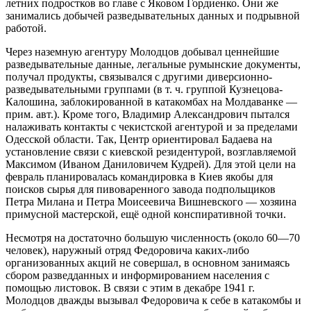
летних подростков во главе с Яковом Гордиенко. Они же
занимались добычей разведывательных данных и подрывной
работой.
Через наземную агентуру Молодцов добывал ценнейшие
разведывательные данные, легальные румынские документы,
получал продукты, связывался с другими диверсионно-
разведывательными группами (в т. ч. группой Кузнецова-
Калошина, заблокированной в катакомбах на Молдаванке —
прим. авт.). Кроме того, Владимир Александрович пытался
налаживать контакты с чекистской агентурой и за пределами
Одесской области. Так, Центр ориентировал Бадаева на
установление связи с киевской резидентурой, возглавляемой
Максимом (Иваном Даниловичем Кудрей). Для этой цели на
февраль планировалась командировка в Киев якобы для
поисков сырья для пивоваренного завода подпольщиков
Петра Милана и Петра Моисеевича Вишневского — хозяина
примусной мастерской, ещё одной конспиративной точки.
Несмотря на достаточно большую численность (около 60—70
человек), наружный отряд Федоровича каких-либо
организованных акций не совершал, в основном занимаясь
сбором разведданных и информированием населения с
помощью листовок. В связи с этим в декабре 1941 г.
Молодцов дважды вызывал Федоровича к себе в катакомбы и