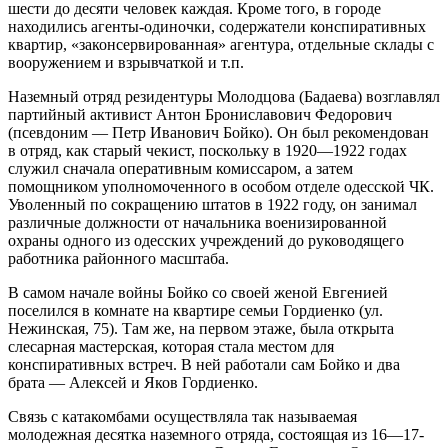
шести до десяти человек каждая. Кроме того, в городе
находились агенты-одиночки, содержатели конспиративных
квартир, «законсервированная» агентура, отдельные склады с
вооружением и взрывчаткой и т.п.
Наземный отряд резидентуры Молодцова (Бадаева) возглавлял
партийный активист Антон Брониславович Федорович
(псевдоним — Петр Иванович Бойко). Он был рекомендован
в отряд, как старый чекист, поскольку в 1920—1922 годах
служил сначала оперативным комиссаром, а затем
помощником уполномоченного в особом отделе одесской ЧК.
Уволенный по сокращению штатов в 1922 году, он занимал
различные должности от начальника военизированной
охраны одного из одесских учреждений до руководящего
работника районного масштаба.
В самом начале войны Бойко со своей женой Евгенией
поселился в комнате на квартире семьи Гордиенко (ул.
Нежинская, 75). Там же, на первом этаже, была открыта
слесарная мастерская, которая стала местом для
конспиративных встреч. В ней работали сам Бойко и два
брата — Алексей и Яков Гордиенко.
Связь с катакомбами осуществляла так называемая
молодежная десятка наземного отряда, состоящая из 16—17-