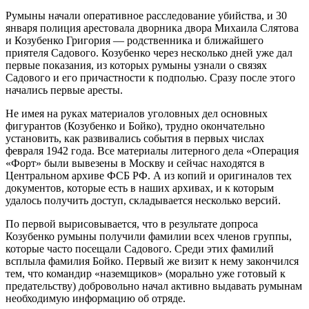
Румыны начали оперативное расследование убийства, и 30
января полиция арестовала дворника двора Михаила Слятова
и Козубенко Григория — родственника и ближайшего
приятеля Садового. Козубенко через несколько дней уже дал
первые показания, из которых румыны узнали о связях
Садового и его причастности к подполью. Сразу после этого
начались первые аресты.
Не имея на руках материалов уголовных дел основных
фигурантов (Козубенко и Бойко), трудно окончательно
установить, как развивались события в первых числах
февраля 1942 года. Все материалы литерного дела «Операция
«Форт» были вывезены в Москву и сейчас находятся в
Центральном архиве ФСБ РФ. А из копий и оригиналов тех
документов, которые есть в наших архивах, и к которым
удалось получить доступ, складывается несколько версий.
По первой вырисовывается, что в результате допроса
Козубенко румыны получили фамилии всех членов группы,
которые часто посещали Садового. Среди этих фамилий
всплыла фамилия Бойко. Первый же визит к нему закончился
тем, что командир «наземщиков» (морально уже готовый к
предательству) добровольно начал активно выдавать румынам
необходимую информацию об отряде.