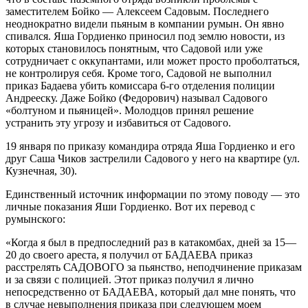
заместителем Бойко — Алексеем Садовым. Последнего
неоднократно видели пьяным в компании румын. Он явно
спивался. Яша Гордиенко приносил под землю новости, из
которых становилось понятным, что Садовой или уже
сотрудничает с оккупантами, или может просто проболтаться,
не контролируя себя. Кроме того, Садовой не выполнил
приказ Бадаева убить комиссара 6-го отделения полиции
Андрееску. Даже Бойко (Федорович) называл Садового
«болтуном и пьяницей». Молодцов принял решение
устранить эту угрозу и избавиться от Садового.
19 января по приказу командира отряда Яша Гордиенко и его
друг Саша Чиков застрелили Садового у него на квартире (ул.
Кузнечная, 30).
Единственный источник информации по этому поводу — это
личные показания Яши Гордиенко. Вот их перевод с
румынского:
«Когда я был в предпоследний раз в катакомбах, дней за 15—
20 до своего ареста, я получил от БАДАЕВА приказ
расстрелять САДОВОГО за пьянство, неподчинение приказам
и за связи с полицией. Этот приказ получил я лично
непосредственно от БАДАЕВА, который дал мне понять, что
в случае невыполнения приказа при следующем моем