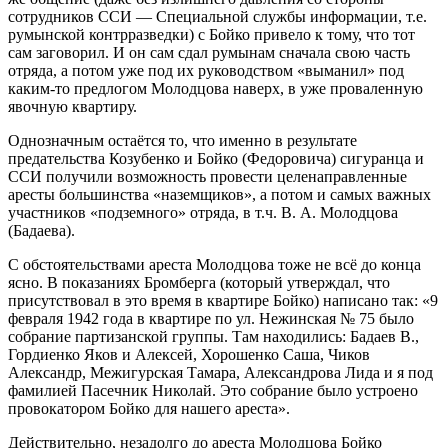
сотрудников ССИ — Специальной службы информации, т.е.
румынской контрразведки) с Бойко привело к тому, что тот
сам заговорил. И он сам сдал румынам сначала свою часть
отряда, а потом уже под их руководством «выманил» под
каким-то предлогом Молодцова наверх, в уже проваленную
явочную квартиру.
Однозначным остаётся то, что именно в результате
предательства Козубенко и Бойко (Федоровича) сигуранца и
ССИ получили возможность провести целенаправленные
аресты большинства «наземщиков», а потом и самых важных
участников «подземного» отряда, в т.ч. В. А. Молодцова
(Бадаева).
С обстоятельствами ареста Молодцова тоже не всё до конца
ясно. В показаниях Бромберга (который утверждал, что
присутствовал в это время в квартире Бойко) написано так: «9
февраля 1942 года в квартире по ул. Нежинская № 75 было
собрание партизанской группы. Там находились: Бадаев В.,
Гордиенко Яков и Алексей, Хорошенко Саша, Чиков
Александр, Межигурская Тамара, Александрова Лида и я под
фамилией Пасечник Николай. Это собрание было устроено
провокатором Бойко для нашего ареста».
Действительно, незадолго до ареста Молодцова Бойко