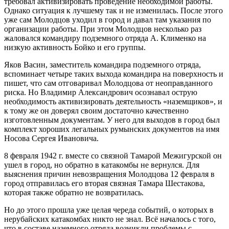
требовал активизировать проведение необходимой работы.
Однако ситуация к лучшему так и не изменилась. После этого
уже сам Молодцов уходил в город и давал там указания по
организации работы. При этом Молодцов несколько раз
жаловался командиру подземного отряда А. Клименко на
низкую активность Бойко и его группы.
Яков Васин, заместитель командира подземного отряда,
вспоминает четыре таких выхода командира на поверхность и
пишет, что сам отговаривал Молодцова от неоправданного
риска. Но Владимир Александрович осознавал острую
необходимость активизировать деятельность «наземщиков», и
к тому же он доверял своим достаточно качественно
изготовленным документам. У него для выходов в город был
комплект хороших легальных румынских документов на имя
Носова Сергея Ивановича.
8 февраля 1942 г. вместе со связной Тамарой Межигурской он
ушел в город, но обратно в катакомбы не вернулся. Для
выяснения причин невозвращения Молодцова 12 февраля в
город отправилась его вторая связная Тамара Шестакова,
которая также обратно не возвратилась.
Но до этого прошла уже целая череда событий, о которых в
нерубайских катакомбах никто не знал. Всё началось с того,
что в составе наземного отряда возникли проблемы с