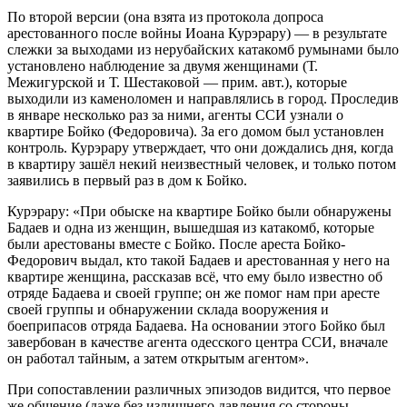
По второй версии (она взята из протокола допроса
арестованного после войны Иоана Курэрару) — в результате
слежки за выходами из нерубайских катакомб румынами было
установлено наблюдение за двумя женщинами (Т.
Межигурской и Т. Шестаковой — прим. авт.), которые
выходили из каменоломен и направлялись в город. Проследив
в январе несколько раз за ними, агенты ССИ узнали о
квартире Бойко (Федоровича). За его домом был установлен
контроль. Курэрару утверждает, что они дождались дня, когда
в квартиру зашёл некий неизвестный человек, и только потом
заявились в первый раз в дом к Бойко.
Курэрару: «При обыске на квартире Бойко были обнаружены
Бадаев и одна из женщин, вышедшая из катакомб, которые
были арестованы вместе с Бойко. После ареста Бойко-
Федорович выдал, кто такой Бадаев и арестованная у него на
квартире женщина, рассказав всё, что ему было известно об
отряде Бадаева и своей группе; он же помог нам при аресте
своей группы и обнаружении склада вооружения и
боеприпасов отряда Бадаева. На основании этого Бойко был
завербован в качестве агента одесского центра ССИ, вначале
он работал тайным, а затем открытым агентом».
При сопоставлении различных эпизодов видится, что первое
же общение (даже без излишнего давления со стороны