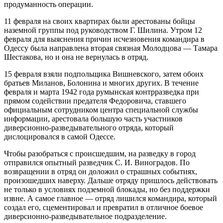
продуманность операции.
11 февраля на своих квартирах были арестованы бойцы
наземной группы под руководством Г. Шилина. Утром 12
февраля для выяснения причин исчезновения командира в
Одессу была направлена вторая связная Молодцова — Тамара
Шестакова, но и она не вернулась в отряд.
15 февраля взяли подпольщика Вишневского, затем обоих
братьев Миланов, Болонина и многих других. В течение
февраля и марта 1942 года румынская контрразведка при
прямом содействии предателя Федоровича, ставшего
официальным сотрудником центра специальной службы
информации, арестовала большую часть участников
диверсионно-разведывательного отряда, который
дислоцировался в самой Одессе.
Чтобы разобраться с происшедшим, на разведку в город
отправился опытный разведчик С. И. Виноградов. По
возвращении в отряд он доложил о страшных событиях,
произошедших наверху. Дальше отряду пришлось действовать
не только в условиях подземной блокады, но без поддержки
извне. А самое главное — отряд лишился командира, который
создал его, сцементировал и превратил в отличное боевое
диверсионно-разведывательное подразделение.