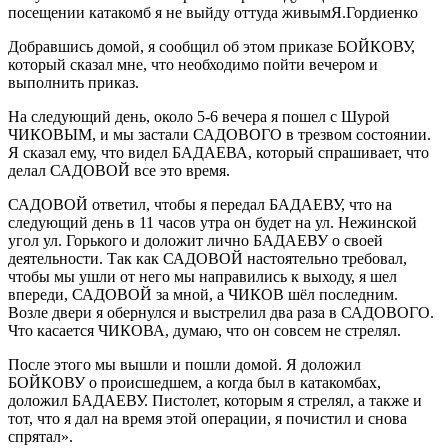
посещении катакомб я не выйду оттуда живым
Я.Гордиенко
Добравшись домой, я сообщил об этом приказе БОЙКОВУ,
который сказал мне, что необходимо пойти вечером и
выполнить приказ.
На следующий день, около 5-6 вечера я пошел с Шурой
ЧИКОВЫМ, и мы застали САДОВОГО в трезвом состоянии.
Я сказал ему, что видел БАДАЕВА, который спрашивает, что
делал САДОВОЙ все это время.
САДОВОЙ ответил, чтобы я передал БАДАЕВУ, что на
следующий день в 11 часов утра он будет на ул. Нежинской
угол ул. Горького и доложит лично БАДАЕВУ о своей
деятельности. Так как САДОВОЙ настоятельно требовал,
чтобы мы ушли от него мы направились к выходу, я шел
впереди, САДОВОЙ за мной, а ЧИКОВ шёл последним.
Возле двери я обернулся и выстрелил два раза в САДОВОГО.
Что касается ЧИКОВА, думаю, что он совсем не стрелял.
После этого мы вышли и пошли домой. Я доложил
БОЙКОВУ о происшедшем, а когда был в катакомбах,
доложил БАДАЕВУ. Пистолет, которым я стрелял, а также и
тот, что я дал на время этой операции, я почистил и снова
спрятал».