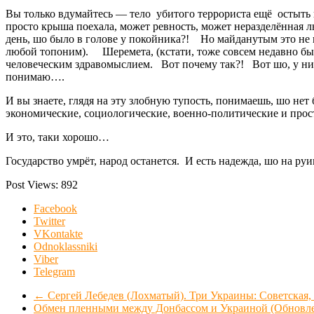
Вы только вдумайтесь — тело убитого террориста ещё остыть 
просто крыша поехала, может ревность, может неразделённая 
день, шо было в голове у покойника?! Но майданутым это не в
любой топоним). Шеремета, (кстати, тоже совсем недавно бы
человеческим здравомыслием. Вот почему так?! Вот шо, у них 
понимаю….
И вы знаете, глядя на эту злобную тупость, понимаешь, шо н
экономические, социологические, военно-политические и прос
И это, таки хорошо…
Государство умрёт, народ останется. И есть надежда, шо на руи
Post Views:
892
Facebook
Twitter
VKontakte
Odnoklassniki
Viber
Telegram
←
Сергей Лебедев (Лохматый). Три Украины: Советская,
Обмен пленными между Донбассом и Украиной (Обновл