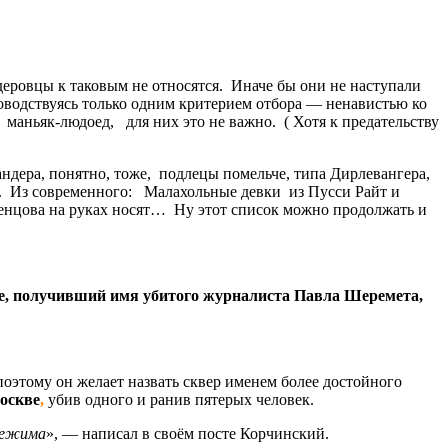
деровцы к таковым не относятся. Иначе бы они не наступали
ководствуясь только одним критерием отбора — ненавистью ко
же маньяк-людоед, для них это не важно. ( Хотя к предательству
андера, понятно, тоже, подлецы помельче, типа Дирлевангера,
. Из современного: Малахольные девки из Пусси Райт и
енцова на руках носят… Ну этот список можно продолжать и
ице, получивший имя убитого журналиста Павла Шеремета,
этому он желает назвать сквер именем более достойного
Москве
,
убив одного и ранив пятерых человек.
 режима
», — написал в своём посте Корчинский.