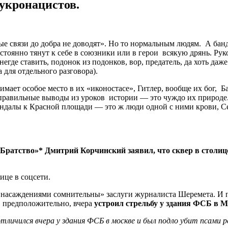
укронацистов.
ые связи до добра не доводят». Но то нормальным людям. А бан
стоянно тянут к себе в союзники или в герои всякую дрянь. Ру
негде ставить, подонок из подонков, вор, предатель, да хоть да
 для отдельного разговора).
мает особое место в их «иконостасе», Гитлер, вообще их бог, Б
правильные выводы из уроков истории — это чуждо их природе
ндалы к Красной площади — это ж люди одной с ними крови, С
 «Братство»* Дмитрий Корчинский заявил, что сквер в стол
ице в соцсети.
 насаждениями сомнительны» заслуги журналиста Шеремета. И по
 предположительно, вчера
устроил стрельбу у здания ФСБ в 
тличился вчера у здания ФСБ в москве и был подло убит псами