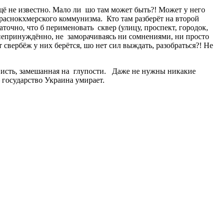
щё не известно. Мало ли шо там может быть?! Может у него
раснокхмерского коммунизма. Кто там разберёт на второй
очно, что б перименовать сквер (улицу, проспект, городок,
епринуждённо, не заморачиваясь ни сомнениями, ни просто
свербёж у них берётся, шо нет сил выждать, разобраться?! Не
ависть, замешанная на глупости. Даже не нужны никакие
 государство Украина умирает.