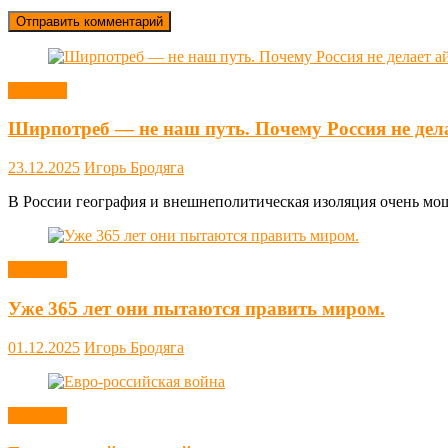
Новости
Ширпотреб — не наш путь. Почему Россия не дел
23.12.2025
Игорь Бродяга
В России география и внешнеполитическая изоляция очень мощн
Новости
Уже 365 лет они пытаются править миром.
01.12.2025
Игорь Бродяга
Новости