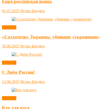
Евро-российская война
01.07.2025
Игорь Бродяга
Новости
«Создатели» Украины, убившие «украинцев»
30.06.2025
Игорь Бродяга
Новости
С Днём России!
12.06.2025
Игорь Бродяга
Новости
Кто для кого