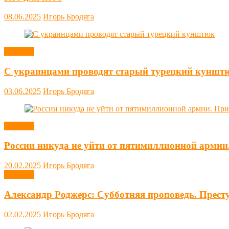
08.06.2025
Игорь Бродяга
Новости
С украинцами проводят старый турецкий куншт
03.06.2025
Игорь Бродяга
Новости
России никуда не уйти от пятимиллионной армии
20.02.2025
Игорь Бродяга
Новости
Александр Роджерс: Субботняя проповедь. Прест
02.02.2025
Игорь Бродяга