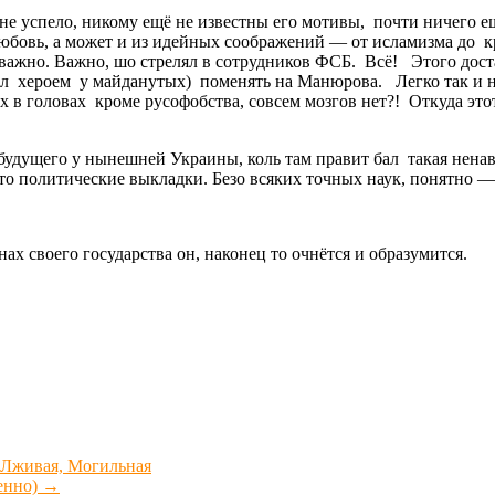
не успело, никому ещё не известны его мотивы, почти ничего е
любовь, а может и из идейных соображений — от исламизма до к
ажно. Важно, шо стрелял в сотрудников ФСБ. Всё! Этого достат
л хероем у майданутых) поменять на Манюрова. Легко так и н
в головах кроме русофобства, совсем мозгов нет?! Откуда этот 
ет будущего у нынешней Украины, коль там правит бал такая нен
то политические выкладки. Безо всяких точных наук, понятно —
нах своего государства он, наконец то очнётся и образумится.
 Лживая, Могильная
енно)
→