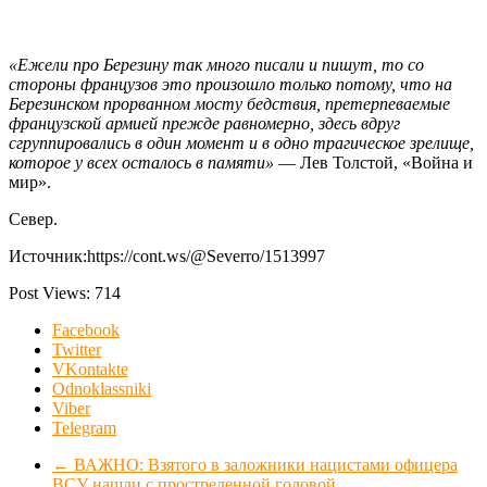
«Ежели про Березину так много писали и пишут, то со
стороны французов это произошло только потому, что на
Березинском прорванном мосту бедствия, претерпеваемые
французской армией прежде равномерно, здесь вдруг
сгруппировались в один момент и в одно трагическое зрелище,
которое у всех осталось в памяти»
— Лев Толстой, «Война и
мир».
Север.
Источник:https://cont.ws/@Severro/1513997
Post Views:
714
Facebook
Twitter
VKontakte
Odnoklassniki
Viber
Telegram
←
ВАЖНО: Взятого в заложники нацистами офицера
ВСУ нашли с простреленной головой