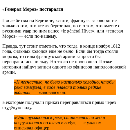
«Генерал Мороз» постарался
После битвы на Березине, кстати, французы заговорят не
только о том, что «се ля березина», но и о том, что вместе с
русскими удар по ним нанес «le général Hiver», или «генерал
Мороз» — если по-нашему.
Правда, тут стоит отметить, что тогда, в конце ноября 1812
года, сильных холодов ещё не было. Если бы тогда стояли
морозы, то силы французской армии запросто бы
переправились по льду. Но этого не произошло. Позже
историки найдут записи одного из офицеров наполеоновской
армии.
«К несчастью, не было настолько холодно, чтобы
река замерзла, в воде плавали только редкие
льдины»,
— жаловался он.
Некоторые получали приказ переправляться прямо через
студёную воду.
«Они спускаются к реке, становятся на лёд и
погружаются по плечи в воду»
, — с ужасом
описывал офицер.