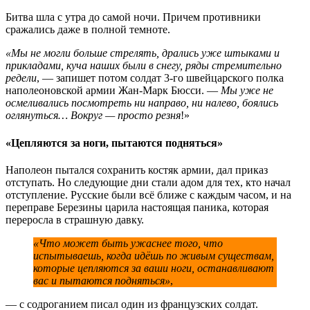
Битва шла с утра до самой ночи. Причем противники
сражались даже в полной темноте.
«Мы не могли больше стрелять, дрались уже штыками и
прикладами, куча наших были в снегу, ряды стремительно
редели
, — запишет потом солдат 3-го швейцарского полка
наполеоновской армии Жан-Марк Бюсси. —
Мы уже не
осмеливались посмотреть ни направо, ни налево, боялись
оглянуться… Вокруг — просто резня
!»
«Цепляются за ноги, пытаются подняться»
Наполеон пытался сохранить костяк армии, дал приказ
отступать. Но следующие дни стали адом для тех, кто начал
отступление. Русские были всё ближе с каждым часом, и на
переправе Березины царила настоящая паника, которая
переросла в страшную давку.
«Что может быть ужаснее того, что
испытываешь, когда идёшь по живым существам,
которые цепляются за ваши ноги, останавливают
вас и пытаются подняться»
,
— с содроганием писал один из французских солдат.