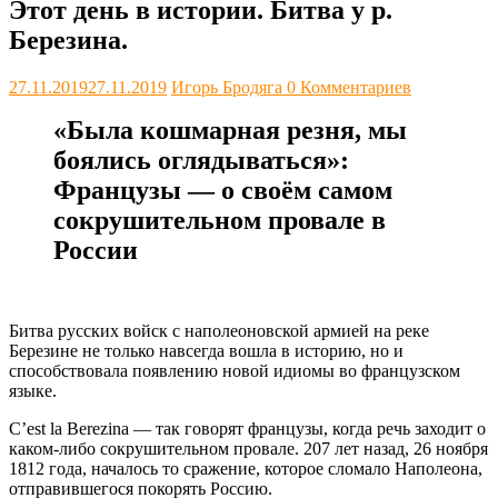
Этот день в истории. Битва у р.
Березина.
27.11.2019
27.11.2019
Игорь Бродяга
0 Комментариев
«Была кошмарная резня, мы
боялись оглядываться»:
Французы — о своём самом
сокрушительном провале в
России
Битва русских войск с наполеоновской армией на реке
Березине не только навсегда вошла в историю, но и
способствовала появлению новой идиомы во французском
языке.
C’est la Berezina — так говорят французы, когда речь заходит о
каком-либо сокрушительном провале. 207 лет назад, 26 ноября
1812 года, началось то сражение, которое сломало Наполеона,
отправившегося покорять Россию.