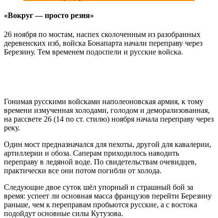
«Вокруг — просто резня»
26 ноября по мостам, наспех сколоченным из разобранных
деревенских изб, войска Бонапарта начали переправу через
Березину. Тем временем подоспели и русские войска.
Гонимая русскими войсками наполеоновская армия, к тому
времени измученная холодами, голодом и деморализованная,
на рассвете 26 (14 по ст. стилю) ноября начала переправу через
реку.
Один мост предназначался для пехоты, другой для кавалерии,
артиллерии и обоза. Саперам приходилось наводить
переправу в ледяной воде. По свидетельствам очевидцев,
практически все они потом погибли от холода.
Следующие двое суток шёл упорный и страшный бой за
время: успеет ли основная масса французов перейти Березину
раньше, чем к переправам пробьются русские, а с востока
подойдут основные силы Кутузова.