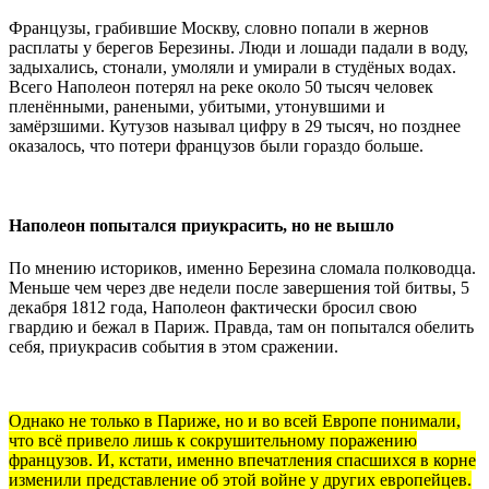
Французы, грабившие Москву, словно попали в жернов
расплаты у берегов Березины. Люди и лошади падали в воду,
задыхались, стонали, умоляли и умирали в студёных водах.
Всего Наполеон потерял на реке около 50 тысяч человек
пленёнными, ранеными, убитыми, утонувшими и
замёрзшими. Кутузов называл цифру в 29 тысяч, но позднее
оказалось, что потери французов были гораздо больше.
Наполеон попытался приукрасить, но не вышло
По мнению историков, именно Березина сломала полководца.
Меньше чем через две недели после завершения той битвы, 5
декабря 1812 года, Наполеон фактически бросил свою
гвардию и бежал в Париж. Правда, там он попытался обелить
себя, приукрасив события в этом сражении.
Однако не только в Париже, но и во всей Европе понимали,
что всё привело лишь к сокрушительному поражению
французов. И, кстати, именно впечатления спасшихся в корне
изменили представление об этой войне у других европейцев.