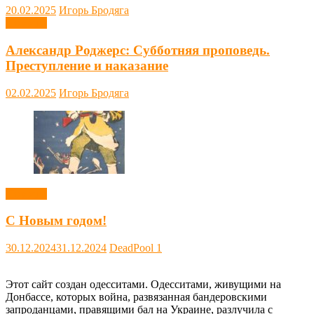
20.02.2025
Игорь Бродяга
Новости
Александр Роджерс: Субботняя проповедь.
Преступление и наказание
02.02.2025
Игорь Бродяга
Новости
С Новым годом!
30.12.2024
31.12.2024
DeadPool
1
Этот сайт создан одесситами. Одесситами, живущими на
Донбассе, которых война, развязанная бандеровскими
запроданцами, правящими бал на Украине, разлучила с