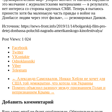
это молчание с журналистскими материалами — в результате,
нет интереса со стороны крупных СМИ. Теперь я пытаюсь
принести хотя бы маленькую часть правды о войне на
Донбассе людям через этот фильм», — резюмировал Данков.
Источник: https://news-front.info/2019/11/14/bolgarskij-film-pro-
detej-donbassa-poluchil-nagradu-amerikanskogo-kinofestivalya/
Post Views:
1 024
Facebook
Twitter
VKontakte
Odnoklassniki
Viber
Telegram
←
Александр Самохвалов. Никки Хейли не хочет для
США той демократии, что хотела для Украины
Помпео объяснил разницу между признанием Голан и
непризнанием Крыма
→
Добавить комментарий
Ваш адрес email не будет опубликован.
Обязательные поля