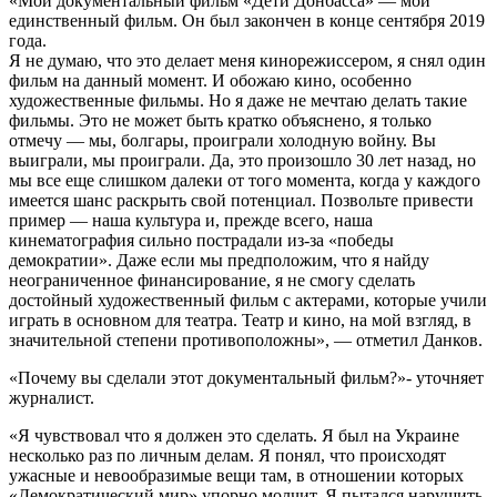
«Мой документальный фильм «Дети Донбасса» — мой
единственный фильм. Он был закончен в конце сентября 2019
года.
Я не думаю, что это делает меня кинорежиссером, я снял один
фильм на данный момент. И обожаю кино, особенно
художественные фильмы. Но я даже не мечтаю делать такие
фильмы. Это не может быть кратко объяснено, я только
отмечу — мы, болгары, проиграли холодную войну. Вы
выиграли, мы проиграли. Да, это произошло 30 лет назад, но
мы все еще слишком далеки от того момента, когда у каждого
имеется шанс раскрыть свой потенциал. Позвольте привести
пример — наша культура и, прежде всего, наша
кинематография сильно пострадали из-за «победы
демократии». Даже если мы предположим, что я найду
неограниченное финансирование, я не смогу сделать
достойный художественный фильм с актерами, которые учили
играть в основном для театра. Театр и кино, на мой взгляд, в
значительной степени противоположны», — отметил Данков.
«Почему вы сделали этот документальный фильм?»- уточняет
журналист.
«Я чувствовал что я должен это сделать. Я был на Украине
несколько раз по личным делам. Я понял, что происходят
ужасные и невообразимые вещи там, в отношении которых
«Демократический мир» упорно молчит. Я пытался нарушить