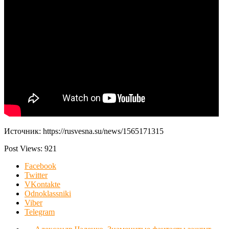
Источник: https://rusvesna.su/news/1565171315
Post Views:
921
Facebook
Twitter
VKontakte
Odnoklassniki
Viber
Telegram