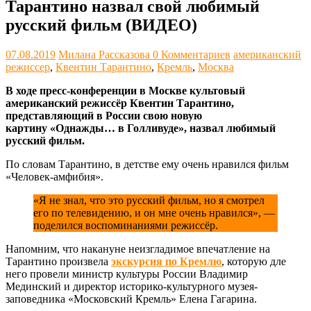
Тарантино назвал свой любимый
русский фильм (ВИДЕО)
07.08.2019
Милана Рассказова
0 Комментариев
американский
режиссер
,
Квентин Тарантино
,
Кремль
,
Москва
В ходе пресс-конференции в Москве культовый
американский режиссёр Квентин Тарантино,
представляющий в России свою новую
картину «Однажды… в Голливуде», назвал любимый
русский фильм.
По словам Тарантино, в детстве ему очень нравился фильм
«Человек-амфибия».
«Я не знал, что это русский фильм, но я смотрел
его по телевидению, и он мне очень нравился», —
поделился воспоминаниями режиссёр.
Напомним, что накануне неизгладимое впечатление на
Тарантино произвела
экскурсия по Кремлю
, которую дле
него провели министр культуры России Владимир
Мединский и директор историко-культурного музея-
заповедника «Московский Кремль» Елена Гагарина.