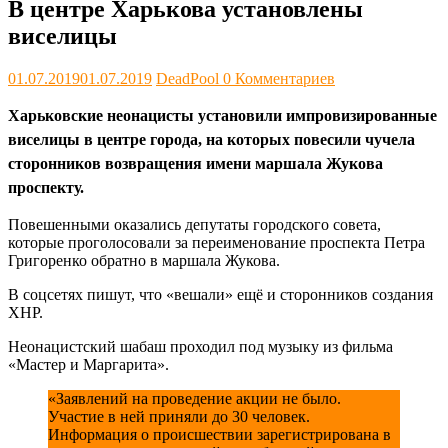
В центре Харькова установлены
виселицы
01.07.2019
01.07.2019
DeadPool
0 Комментариев
Харьковские неонацисты установили импровизированные
виселицы в центре города, на которых повесили чучела
сторонников возвращения имени маршала Жукова
проспекту.
Повешенными оказались депутаты городского совета,
которые проголосовали за переименование проспекта Петра
Григоренко обратно в маршала Жукова.
В соцсетях пишут, что «вешали» ещё и сторонников создания
ХНР.
Неонацистский шабаш проходил под музыку из фильма
«Мастер и Маргарита».
«Заявлений на проведение акции не было.
Участие в ней приняли до 30 человек.
Информация о происшествии зарегистрирована в