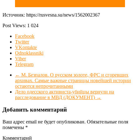
Источник: https://rusvesna.su/news/1562002367
Post Views:
1 024
Facebook
Twitter
VKontakte
Odnoklassniki
Viber
Telegram
←
М. Безпалов. О русском золоте, ФРС и сгоревших
архивах. Самые важные страницы новейшей истории
остаются непрочитанными
Дело одесского активиста-убийцы вернули на
расследование в МВД (ДОКУМЕНТ)
→
Добавить комментарий
Ваш адрес email не будет опубликован.
Обязательные поля
помечены
*
Комментарий