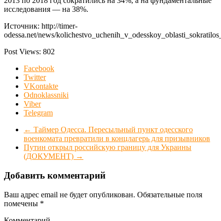
2013 по 2018 год сократились на 34%, а на фундаментальные
исследования — на 38%.
Источник: http://timer-
odessa.net/news/kolichestvo_uchenih_v_odesskoy_oblasti_sokratilos
Post Views:
802
Facebook
Twitter
VKontakte
Odnoklassniki
Viber
Telegram
←
Таймер Одесса. Пересыльный пункт одесского
военкомата превратили в концлагерь для призывников
Путин открыл российскую границу для Украины
(ДОКУМЕНТ)
→
Добавить комментарий
Ваш адрес email не будет опубликован.
Обязательные поля
помечены
*
Комментарий