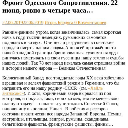
Фронт Одесского Сопротивления. 22
июня, ровно в четыре часа…
22.06.2019
22.06.2019
Игорь Бродяга
0 Комментариев
Ранним-ранним утром, когда заканчивалась самая короткая
ночь в году, тысячи немецких, румынских самолётов
поднялись в воздух. Они несли разрушения в советские
города и смерть нашим людям. А по всей протяжённости
нашей западной границы бронированная сухопутная орда
ринулась наматывать на свои гусеницы нашу землю и судьбы
наших людей. Так 78 лет назад началась самая страшная война
в истории нашего народа — Великая Отечественная.
Коллективный Запад все тридцатые годы XX века заботливо
взращивал и лелеял фашистский режим в Германии, что бы
натравить его на нашу родину -СССР. (см.
«Хайль
англосакс»
). И хотя, коричневый зверь вырвался из под
контроля, и покусал, таки, своих хозяев, тем не менее свою
главную задачу — напасть и уничтожить Советский Союз,
наполовину выполнил. Напал. В войсках агрессоров
состояли практически все народы Западной Европы. Немцы,
австрийцы, итальянцы, венгры, румыны, скандинавы,
бельгийские фашисты, французские фашисты, финны…