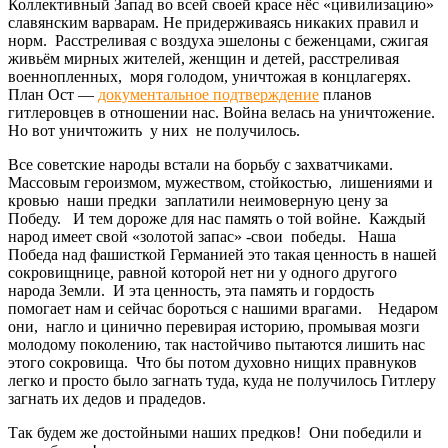
Коллективный Запад во всей своей красе нёс «цивилизацию»
славянским варварам. Не придерживаясь никаких правил и
норм. Расстреливая с воздуха эшелоны с беженцами, сжигая
живьём мирных жителей, женщин и детей, расстреливая
военнопленных, моря голодом, уничтожая в концлагерях.
План Ост —
документальное подтверждение
планов
гитлеровцев в отношении нас. Война велась на уничтожение.
Но вот уничтожить у них не получилось.
Все советские народы встали на борьбу с захватчиками.
Массовым героизмом, мужеством, стойкостью, лишениями и
кровью наши предки заплатили неимоверную цену за
Победу. И тем дороже для нас память о той войне. Каждый
народ имеет свой «золотой запас» -свои победы. Наша
Победа над фашисткой Германией это такая ценность в нашей
сокровищнице, равной которой нет ни у одного другого
народа Земли. И эта ценность, эта память и гордость
помогает нам и сейчас бороться с нашими врагами. Недаром
они, нагло и цинично перевирая историю, промывая мозги
молодому поколению, так настойчиво пытаются лишить нас
этого сокровища. Что бы потом духовно нищих правнуков
легко и просто было загнать туда, куда не получилось Гитлеру
загнать их дедов и прадедов.
Так будем же достойными наших предков! Они победили и