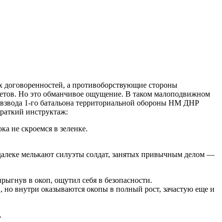
их договоренностей, а противоборствующие стороны
метов. Но это обманчивое ощущение. В таком малоподвижном
р взвода 1-го батальона территориальной обороны НМ ДНР
раткий инструктаж:
ка не скроемся в зеленке.
далеке мелькают силуэты солдат, занятых привычным делом —
рыгнув в окоп, ощутил себя в безопасности.
 но внутри оказываются окопы в полный рост, зачастую еще и
.