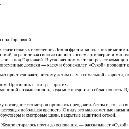
.
а под Горловкой
ли значительных изменений. Линия фронта застыла после минск
ствий, ограничивая свою активность огнем артиллерии и мино
 снова под Горловкой. В условленном месте встречает команди
временные доспехи — каску и бронежилет, «Сухой» проводит к
ько простреливают, поэтому летим на максимальной скорости, по
ком. Противник в этот раз притих.
вниной возвышенность, куда мне предстоит сейчас попасть. В
 последние сто метров пришлось преодолеть бегом и, только вп
астоящая небольшая крепость. С виду это малозаметные насыпи,
 брустверы и смотровые щели, накрытые защитной сеткой.
Железо стиралось почти до основания, — рассказывает «Сухой»