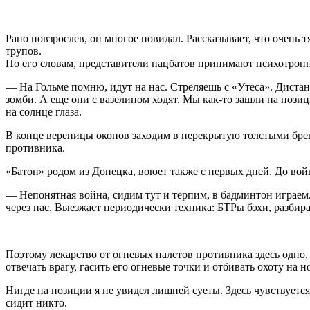
Рано повзрослев, он многое повидал. Рассказывает, что очень
трупов.
По его словам, представители нацбатов принимают психотропн
— На Гольме помню, идут на нас. Стреляешь с «Утеса». Дистан
зомби. А еще они с вазелином ходят. Мы как-то зашли на пози
на солнце глаза.
В конце вереницы окопов заходим в перекрытую толстыми брев
противника.
«Батон» родом из Донецка, воюет также с первых дней. До войн
— Непонятная война, сидим тут и терпим, в бадминтон играем.
через нас. Выезжает периодически техника: БТРы бэхи, разбир
Поэтому лекарство от огневых налетов противника здесь одно,
отвечать врагу, гасить его огневые точки и отбивать охоту на 
Нигде на позиции я не увидел лишней суеты. Здесь чувствуется
сидит никто.