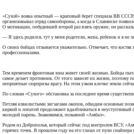
«Сухой» вояка опытный — краповый берет спецназа ВВ СССР. С
организовывал отряд самообороны, а когда в Славянске появил
О мотивации, побудившей второй раз взять оружие, он рассказы
— Я здесь родился, тут у меня родители, жена, ребенок и я не 
О своих бойцах отзывается уважительно. Отмечает, что костяк
профессионалами.
Тем временем фронтовая зона живет своей жизнью. Бойцы пыта
самое делает противник. От этого зависят их жизни, поэтому
неприятные сюрпризы врагу. На этом узком клочке земли сей
По словам «Сухого» обстановка за последнее время существенн
Петляя извилистыми зигзагами окопов, обходим основные пози
киркой и лопатой продолжают вдалбливаться в неуступчивый г
молодой парень. Знакомимся, позывной «Амбал».
Родом из Доброполья, который сейчас под контролем ВСУ, «Амб
горячих точек. В прошлом году на его глазах от пули снайпера 