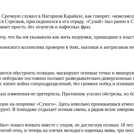
рочную служил в Нагорном Карабахе, как говорит, «комсомол по
ся Стрелков, присоединился к его отряду. «Сухой» был ранен в 
вает просто, без лозунгов и пафосных фраз.
хочу, что бы им указывали как жить недоумки, пришедшие к власт
 воинского коллектива проверен в боях, нытиков и интриганов н
ются обустроить позиции, маскируют огневые точки и минируют 
 по нейтралке постоянно ползают разведывательно-диверсионные
час кипит война спецподразделений, без громких побед и изли
ых изменения не претерпела. Противник усилил обстрелы, но бо
ции на опорнике «Сухого». Здесь невольно проникаешься атмосф
рунт. В блиндаже отдыхает ночная смена, а рядом возле импров
ал» пошел воевать вместе с отцом, не достигнув полных 18 лет
погиб отец, и теперь на плечах молодого паренька мама, три нес