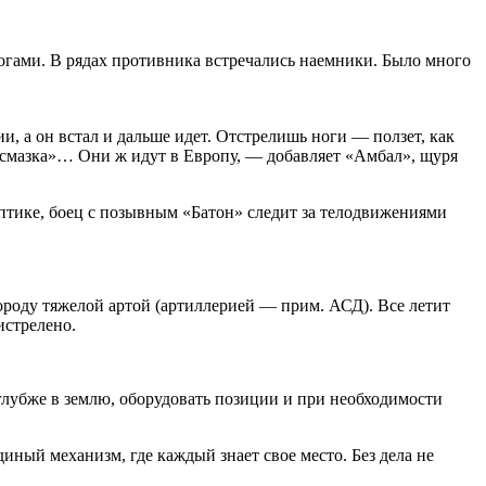
 ногами. В рядах противника встречались наемники. Было много
и, а он встал и дальше идет. Отстрелишь ноги — ползет, как
а смазка»… Они ж идут в Европу, — добавляет «Амбал», щуря
птике, боец с позывным «Батон» следит за телодвижениями
городу тяжелой артой (артиллерией — прим. АСД). Все летит
истрелено.
глубже в землю, оборудовать позиции и при необходимости
иный механизм, где каждый знает свое место. Без дела не