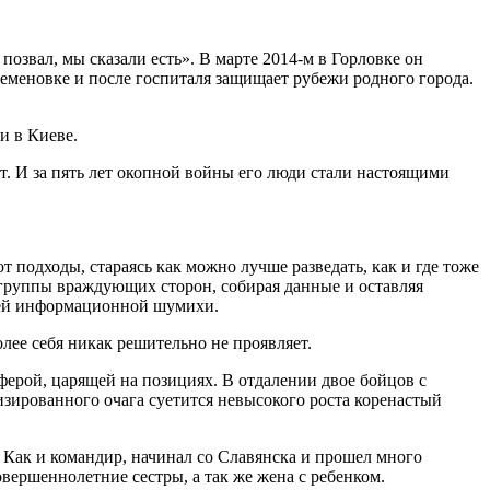
звал, мы сказали есть». В марте 2014-м в Горловке он
Семеновке и после госпиталя защищает рубежи родного города.
и в Киеве.
ет. И за пять лет окопной войны его люди стали настоящими
подходы, стараясь как можно лучше разведать, как и где тоже
 группы враждующих сторон, собирая данные и оставляя
шней информационной шумихи.
лее себя никак решительно не проявляет.
ерой, царящей на позициях. В отдалении двое бойцов с
изированного очага суетится невысокого роста коренастый
. Как и командир, начинал со Славянска и прошел много
овершеннолетние сестры, а так же жена с ребенком.