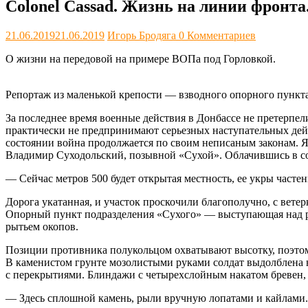
Colonel Cassad. Жизнь на линии фронта
21.06.2019
21.06.2019
Игорь Бродяга
0 Комментариев
О жизни на передовой на примере ВОПа под Горловкой.
Репортаж из маленькой крепости — взводного опорного пункт
За последнее время военные действия в Донбассе не претерпе
практически не предпринимают серьезных наступательных дей
состоянии война продолжается по своим неписаным законам. Я
Владимир Суходольский, позывной «Сухой». Облачившись в со
— Сейчас метров 500 будет открытая местность, ее укры частен
Дорога укатанная, и участок проскочили благополучно, с ветер
Опорный пункт подразделения «Сухого» — выступающая над ра
рытьем окопов.
Позиции противника полукольцом охватывают высотку, поэтому
В каменистом грунте мозолистыми руками солдат выдолблена н
с перекрытиями. Блиндажи с четырехслойным накатом бревен,
— Здесь сплошной камень, рыли вручную лопатами и кайлами. 