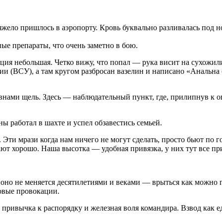
 тяжело пришлось в аэропорту. Кровь буквально разливалась под
ые препараты, что очень заметно в бою.
ция небольшая. Четко вижу, что попал — рука висит на сухожили
ции (ВСУ), а там кругом разбросан вазелин и написано «Анальн
нами щель. Здесь — наблюдательный пункт, где, прилипнув к о
ы работал в шахте и успел обзавестись семьей.
 Эти мрази когда нам ничего не могут сделать, просто бьют по 
ают хорошо. Наша высотка — удобная привязка, у них тут все пр
 оно не меняется десятилетиями и веками — врыться как можно 
новые провокации.
 привычка к распорядку и железная воля командира. Взвод как ед